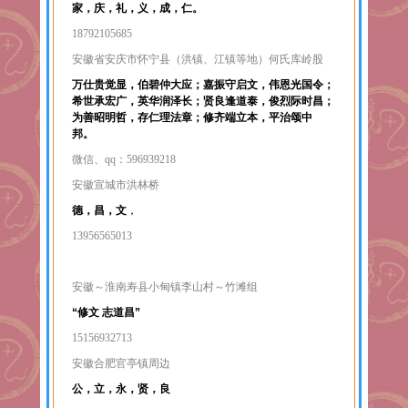
家，庆，礼，义，成，仁。
18792105685
安徽省安庆市怀宁县（洪镇、江镇等地）何氏库岭股
万仕贵觉显，伯碧仲大应；嘉振守启文，伟恩光国令；
希世承宏广，英华润泽长；贤良逢道泰，俊烈际时昌；
为善昭明哲，存仁理法章；修齐端立本，平治颂中
邦。
微信、qq：596939218
安徽宣城市洪林桥
德，昌，文
，
13956565013
安徽～淮南寿县小甸镇李山村～竹滩组
“修文 志道昌”
15156932713
安徽合肥官亭镇周边
公，立，永，贤，良