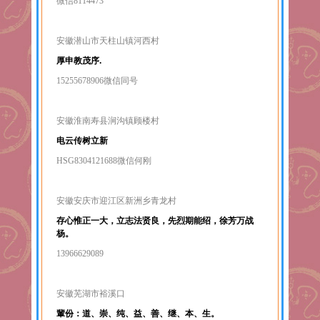
微信8114473
安徽潜山市天柱山镇河西村
厚申教茂序.
15255678906微信同号
安徽淮南寿县涧沟镇顾楼村
电云传树立新
HSG8304121688微信何刚
安徽安庆市迎江区新洲乡青龙村
存心惟正一大，立志法贤良，先烈期能绍，徐芳万战
杨。
13966629089
安徽芜湖市裕溪口
輩份：道、崇、纯、益、善、继、本、生。