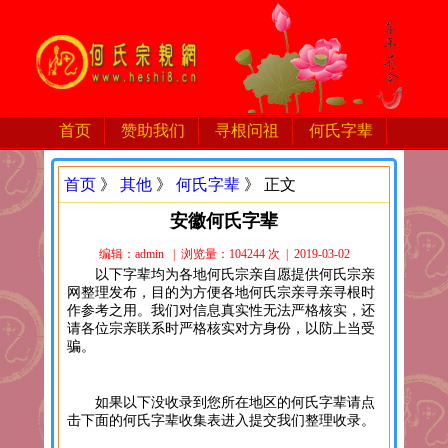
首页
赞助我们
寻根问祖
何氏字辈
首页
》
其他
》
何氏字辈
》 正文
安徽何氏字辈
编辑：admin | 浏览量：104244 次 | 2019-03-02
以下字辈均为各地何氏宗亲自愿提供何氏宗亲
网整理发布，目的为方便各地何氏宗亲寻亲寻根时
作参考之用。我们对信息真实性无法严格核实，还
请各位宗亲联系时严格核实对方身份，以防上当受
骗。
如果以下没收录到您所在地区的何氏字辈请点
击下面的何氏字辈收集表进入提交我们整理收录。