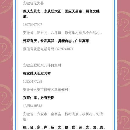
安徽省无为县
保庆安景志，永从廷大正，国应天昌泰，嗣良文继
成
。
13976407997
安徽省，肥东县，八斗镇，原何集村有几个自然村，
邦家有庆，长发其祥，贤能自志，白世高章
微信号就是电话号码13739241071
安徽合肥肥东八斗何集村
帮家维庆长发其祥
15955177238
安徽省六安市裕安区马家俺村
兴家仁厚，必有贤良
18856418518
安徽省，六安市，金寨县，槐树湾乡，杨桥村，何湾
组
德，贤，宗，声，绍，文，修，世，运，光，国，恩，