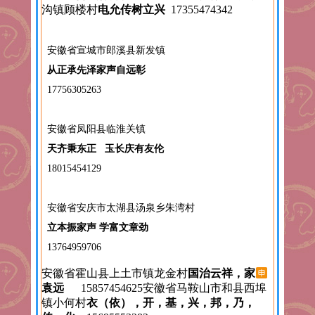
沟镇顾楼村
电允传树立兴
17355474342
安徽省宣城市郎溪县新发镇
从正承先泽家声自远彰
17756305263
安徽省凤阳县临淮关镇
天齐秉东正 玉长庆有友伦
18015454129
安徽省安庆市太湖县汤泉乡朱湾村
立本振家声 学富文章劲
13764959706
安徽省霍山县上土市镇龙金村
国治云祥，家
袁远
15857454625安徽省马鞍山市和县西埠
镇小何村
衣（依），开，基，兴，邦，乃，