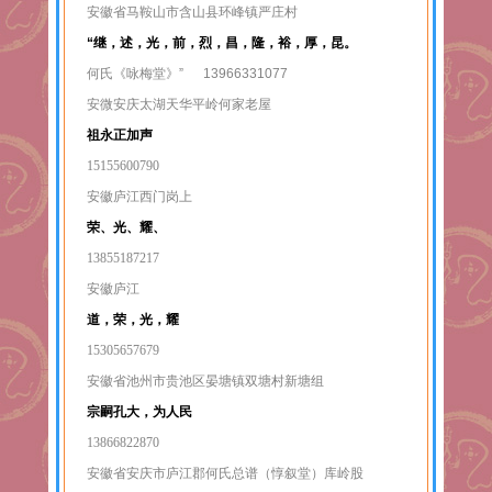
安徽省马鞍山市含山县环峰镇严庄村
“继，述，光，前，烈，
昌，隆，裕，厚，昆。
何氏《咏梅堂》” 13966331077
安微安庆太湖天华平岭何家老屋
祖永正加声
15155600790
安徽庐江西门岗上
荣、光、耀、
13855187217
安徽庐江
道，荣，光，耀
15305657679
安徽省池州市贵池区晏塘镇双塘村新塘组
宗嗣孔大，为人民
13866822870
安徽省安庆市庐江郡何氏总谱（惇叙堂）库岭股