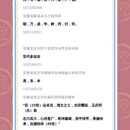
18726385906
安徽省蒙城县乐土镇何寨
朝，万，成，学。树，丙，灯，怀。
18851126615
安徽安庆市怀宁县雷埠乡李店村何岭
世代多如吉
18325686351
安微省安庆市桐城市金神镇杨公村联庄组
高，东，本
15155665378
安徽省淮北市杜集区朔里镇刘楼村
“臣（10世）运卓克，清文之士，光宗耀祖，玉庆同
（永）昌
志力其大，心存意广，乾坤嘉绪，浩宇泽芳，美德传
承，吉源恒祥（49世）”