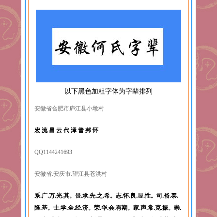
以下黑色加粗字体为字辈排列
安徽省合肥市庐江县小墩村
宏 流 昌 云 代 泽 普 邦 怀
QQ1144241693
安徽省.安庆市.望江县苍洪村
系.广.万.光.其。畏.承.先.之.希。志.怀.良.显.性。司.裕.泰.
隆.基。士.学.全.经.济。荣.华.会.有期。家.声.常.克.振。崇.