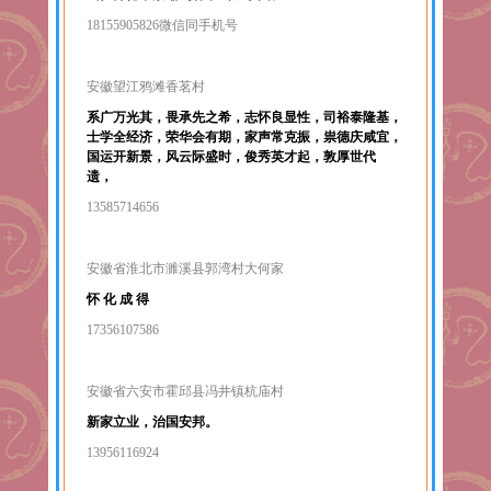
18155905826微信同手机号
安徽望江鸦滩香茗村
系广万光其，畏承先之希，志怀良显性，司裕泰隆基，
士学全经济，荣华会有期，家声常克振，祟德庆咸宜，
国运开新景，风云际盛时，俊秀英才起，敦厚世代
遗，
13585714656
安徽省淮北市濉溪县郭湾村大何家
怀 化 成 得
17356107586
安徽省六安市霍邱县冯井镇杭庙村
新家立业，治国安邦。
13956116924