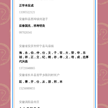
正学本应成
13395522121
安徽和县西埠镇何逊子
应春国兆，祥寿明良
997020341
安徽省安庆市怀宁县马庙镇
海，永，伯，仲，仕，文，子，世，大，荣，华，乐
祯，祥，正，立，纪，纲，存，孝，义，培，成，忠厚
代兴昌
13721048865
安徽省长丰县造甲乡陈刘村何户
廷，秉，开，仕，从，朋，邦，本
15256989855
安徽涡阳县何庄