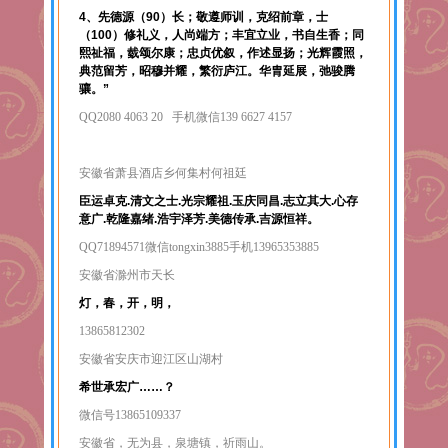
4、先德源（90）长；敬遵师训，克绍前章，士
（100）修礼义，人尚端方；丰宜立业，书自生香；同
熙祉福，臷颂尔康；忠贞优叙，作述显扬；光辉霞照，
典范留芳，昭穆并耀，繁衍庐江。华胄延展，弛骏腾
骧。”
QQ2080 4063 20 手机微信139 6627 4157
安徽省萧县酒店乡何集村何祖廷
臣运卓克.清文之士.光宗耀祖.玉庆同昌.志立其大.心存
意广.乾隆嘉绪.浩宇泽芳.美德传承.吉源恒祥。
QQ71894571微信tongxin3885手机13965353885
安徽省滁州市天长
灯，春，开，明，
13865812302
安徽省安庆市迎江区山湖村
希世承宏广……？
微信号13865109337
安徽省，无为县，泉塘镇，祈雨山。