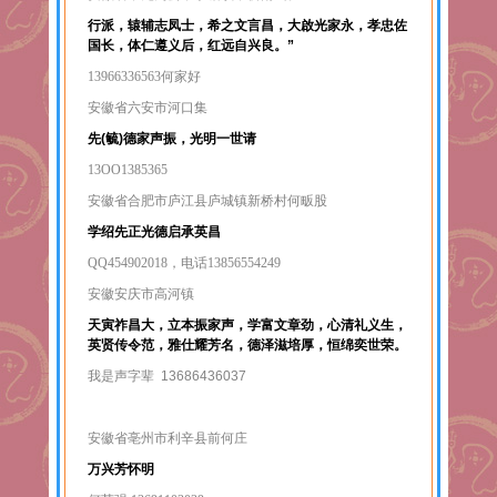
行派，辕辅志凤士，希之文言昌，大啟光家永，孝忠佐
国长，体仁遵义后，红远自兴良。”
13966336563何家好
安徽省六安市河口集
先(毓)德家声振，光明一世请
13OO1385365
安徽省合肥市庐江县庐城镇新桥村何畈股
学绍先正光德启承英昌
QQ454902018，电话13856554249
安徽安庆市高河镇
天寅祚昌大，立本振家声，学富文章劲，心清礼义生，
英贤传令范，雅仕耀芳名，德泽滋培厚，恒绵奕世荣。
我是声字辈
13686436037
安徽省亳州市利辛县前何庄
万兴芳怀明