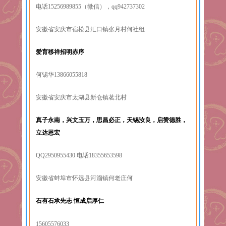
电话15256989855（微信），qq942737302
安徽省安庆市宿松县汇口镇张月村何社组
爱育移祥招明赤序
何锡华13866055818
安徽省安庆市太湖县新仓镇茗北村
真子永南，兴文玉万，思昌必正，天锡汝良，启赞德胜，
立达恩宏
QQ2950955430 电话18355653598
安徽省蚌埠市怀远县河溜镇何老庄何
石有石承先志 恒成启厚仁
15605576033