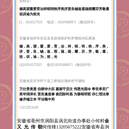
策校堂）
德高望重爱育诒祥昭明秩序美济贤良锡兹遐福焜耀芬芳敬遵
祖训迪为前光
Q：1824527925 电话：18205668971（微信同号）
安徽省池州市东至县龙泉镇铁炉村罗塘组何氏家族
德，高，望，重，爱，育，诒，祥，昭，明，秩，序，美，
济，贤，良，锡，兹，瑕，福，焜，耀，芬，芳，敬，遵，
祖，训，迪，为，前，光
QQ1824527925 电话18205668971（微信同号）
安徽省安庆市怀宁县三桥镇社塘岭村平塘组
万仕贵觉显 伯碧仲大应 嘉振守启文 伟恩光国令 希世承宏广
英华润泽长 贤良逢道泰 俊烈际时昌 为善昭明哲 存仁理法章
修齐端立本 平治颂中邦
15212921620
安徽省亳州市涡阳县涡北街道办事处小何村
金
又 允 传 朝
何传烽13205675222安徽省寿县涧