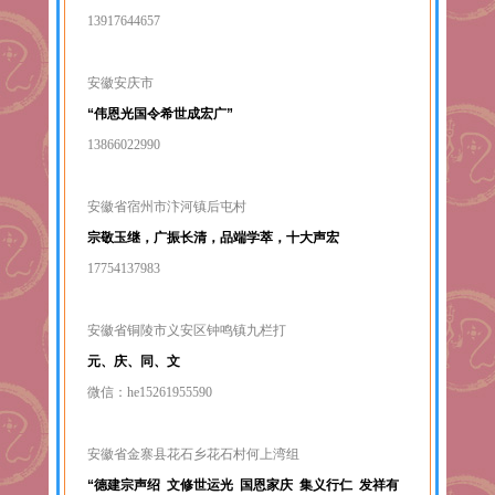
13917644657
安徽安庆市
“伟恩光国令
希世成宏广”
13866022990
安徽省宿州市汴河镇后屯村
宗敬玉继，广振长清，品端学萃，十大声宏
17754137983
安徽省铜陵市义安区钟鸣镇九栏打
元、庆、同、文
微信：he15261955590
安徽省金寨县花石乡花石村何上湾组
“德建宗声绍 文修世运光 国恩家庆 集义行仁 发祥有