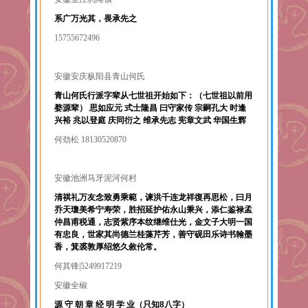
系广万光其，畏承先之
15755672496
安徽安庆枞阳县青山何氏
青山何氏行派字辈从七世祖开始如下：（七世祖以前用
婺源辈） 思如应元 式士隆昌 曰守家传 宗嗣孔大 时逢
兴裕 兆以登庭 庆同衍之 维承先志 宪章文武 华国生辉
何劲松 18130520870
安徽池洲马牙泥河何村
清祺礼万友念致勇乘範，谏洪千连龙祥復再思松，曰月
乔天瓊美希宁寿荣，胜招延护佑永山秉兴，添仁鉴禄孟
仲昌甫税通，志贤紫序本纹继维仕光，金文子大明一国
有忠良，世家其尚德兰桂藻芹芳，善守砚田乐诗书翰墨
香，箕裘敦厚绍悠久敘伦常。
何其锋|5249917219
安徽全椒
源 守 朝 章 经 明 学 业（只知8八字）