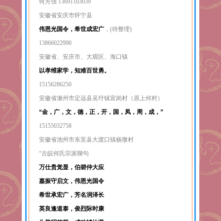
何芳强 13691103039
安徽省安庆市怀宁县
伟恩光国令，希世成宏广
，(待整理)
13866022990
安徽省、安庆市、大观区、海口镇
以孝维家学，知难百世勇。
15156286250
安徽省滁州市定远县吴圩镇宣岗村（原上何村）
“金，广，文，德，正，
开，国，凤，周，成，”
15155032758
安徽省池州市东至县大渡口镇杨墩村
“古皖何氏宗派聊句
万仕贵觉显，伯碧仲大应
嘉振守启文，伟恩光国令
希世承宏广，芳名润泽长
英良逢道泰，俊烈际时康