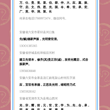
万、仕、贵、觉、显、伯、碧、仲、大、应、嘉、振、
守、启、文、伟、恩、光、国、令、希、世、承、宏、
广、英、华、润、策、长
何承生电话17600972474，微信同号。
安徽省六安市霍邱县河口集
先(毓)德家声振，光明壹世清。
13OO1385365
安徽省舒城县杭埠镇后河村
建立先登本，修齐(其)贵正宗(诚)，发祥光耀启，式谷
振家声。
13956636848
安徽六安市金寨县汤汇鎮笔架山村何氏字派
应，宜世有承德，正思良光明，绪昭符乃式
15855928162
安徽省芜湖市无为县蜀山西河
光，宗，耀，前，元，世，宜，学，为，先，合，承，
同，有，德，应，大，家，声，显。