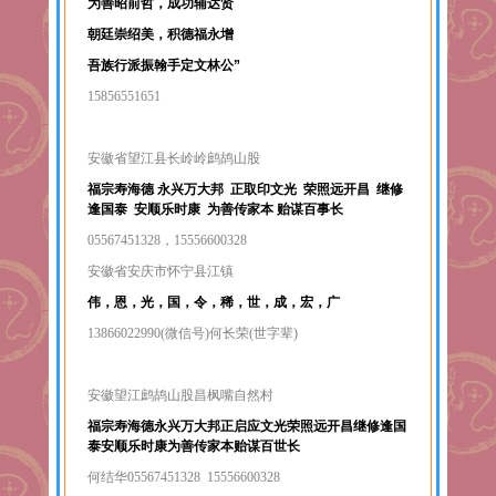
为善昭前哲，成功辅达贤
朝廷崇绍美，积德福永增
吾族行派振翰手定文林公”
15856551651
安徽省望江县长岭岭鹧鸪山股
福宗寿海德 永兴万大邦 正取印文光 荣照远开昌 继修
逢国泰 安顺乐时康 为善传家本 贻谋百事长
05567451328，15556600328
安徽省安庆市怀宁县江镇
伟，恩，光，国，令，稀，世，成，宏，广
13866022990(微信号)何长荣(世字辈)
安徽望江鹧鸪山股昌枫嘴自然村
福宗寿海德永兴万大邦正启应文光荣照远开昌继修逢国
泰安顺乐时康为善传家本贻谋百世长
何结华05567451328 15556600328