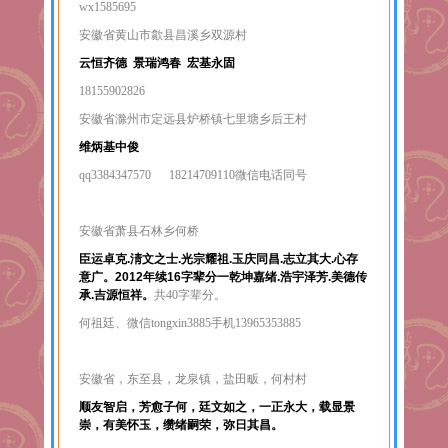
wx1585695
安徽省黄山市歙县昌溪乡双源村
云恒齐德 景瑞鸿春 宏基永固
18155902826
安徽省滁州市定远县炉桥镇七里塘乡后王村
维炳基中俊
qq3384347570 18214709110微信电话同号
安徽省萧县石林乡何桥
臣运卓克.淸文之士.光宗耀祖.玉庆同昌.志立其大.心存
意广。2012年续16字辈分一乾坤嘉绪.浩宇泽芳.美德传
承.吉源恒祥。
共40字辈分。
何祖廷、微信tongxin3885手机13965353885
安徽省，东至县，龙泉镇，盐田畈，何村村
顺友智启，芳愈子何，廷文如之，一正永大，载显景
崇，有美怀玉，缵绪嗣荣，弥日其昌。