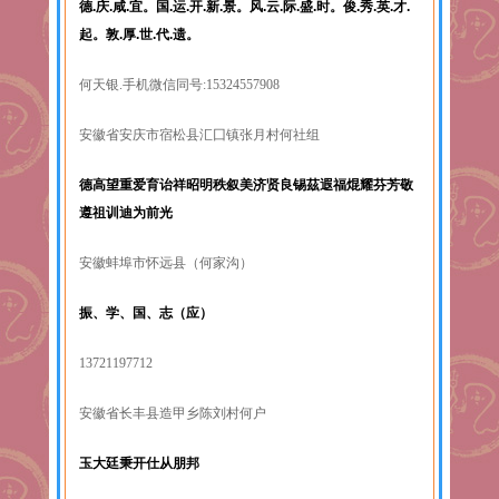
德.庆.咸.宜。国.运.开.新.景。风.云.际.盛.时。俊.秀.英.才.
起。敦.厚.世.代.遗。
何天银.手机微信同号:15324557908
安徽省安庆市宿松县汇囗镇张月村何社组
德高望重爱育诒祥昭明秩叙美济贤良锡茲遐福焜耀芬芳敬
遵祖训迪为前光
安徽蚌埠市怀远县（何家沟）
振、学、国、志（应）
13721197712
安徽省长丰县造甲乡陈刘村何户
玉大廷秉开仕从朋邦