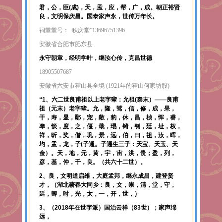
君，公，臣(成)，天，孟，应，帮，广，成。
朝正裕贤
良，文明保庆昌。国泰家声永，世传万年长。
祠堂堂号： 积庆堂”13696751396
安徽省合肥市肥东县
永守朝章，经明学叶，继汝心传，克昌世德
18905507687
安徽省六安市霍山县全境 (1921年的霍山何家坊股)
“1、六二世良甫祖以上老字辈：允祖(秦末）——良甫
祖（元末）老字辈。允，隆，骘，信，修，成，果，
干，寿，显，鄢，宠，敞，豹，休，昌，桢，恽，睿，
凖，惔，度，之，偃，戢，琨，锜，钊，廷，址，权，
祥，昕，奖，偕，巩，景，远，伯，曰，祖，汝，晖，
均，孟，龙，子(子通。子通生三子：天宝、天玉、天
金）。天，地，元，黄，宇，宙，洪，贵；盈，列，
彦，基，仲，千，良。（共六十二世）。
2、良，文明道启维，大庭孟邦，继永成昌，建登贤
才，（湖北蕲春大同乡：良，文，崇，清，堂，守，
廷，卿，时，光，太，一，开，世，）
3、（2018年在世字派）国治云祥（83世）；家声绵
远，