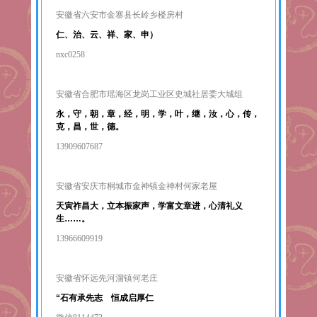
安徽省六安市金寨县长岭乡楼房村
仁、治、云、祥、家、申）
nxc0258
安徽省合肥市瑶海区龙岗工业区史城社居委大城组
永，守，朝，章，经，明，学，叶，继，汝，心，传，
克，昌，世，德。
13909607687
安徽省安庆市桐城市金神镇金神村何家老屋
天寅祚昌大，立本振家声，学富文章进，心清礼义
生……。
13966609919
安徽省怀远先河溜镇何老庄
“石有承先志 恒成启厚仁