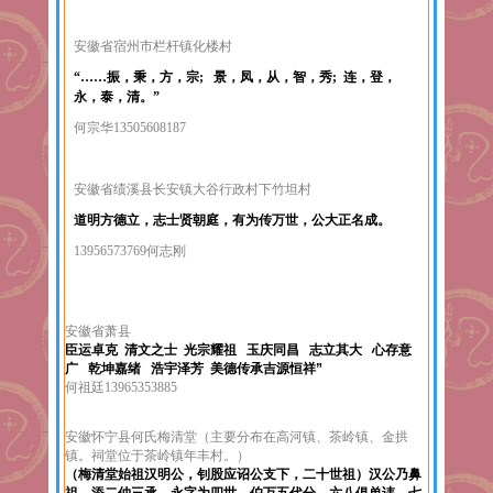
安徽省宿州市栏杆镇化楼村
“
……振，秉，方，宗; 景，凤，从，智，秀; 连，登，
永，泰，清。”
何宗华13505608187
安徽省绩溪县长安镇大谷行政村下竹坦村
道明方德立，志士贤朝庭，有为传万世，公大正名成。
13956573769
何志刚
安徽省萧县
臣运卓克
清文之士 光宗耀祖 玉庆同昌 志立其大 心存意
广 乾坤嘉绪 浩宇泽芳 美德传承
吉源恒祥”
何祖廷13965353885
安徽怀宁县何氏梅清堂（主要分布在高河镇、茶岭镇、金拱
镇。祠堂位于茶岭镇年丰村。）
（梅清堂始祖汉明公，钊股应诏公支下，二十世祖）
汉公乃鼻