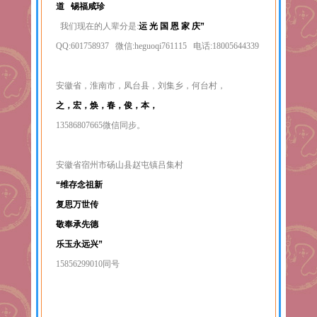
道 锡福咸珍
我们现在的人辈分是:
运 光 国 恩 家 庆”
QQ:601758937 微信:heguoqi761115 电话:18005644339
安徽省，淮南市，凤台县，刘集乡，何台村，
之，宏，焕，春，俊，本，
13586807665微信同步。
安徽省宿州市砀山县赵屯镇吕集村
“维存念祖新
复思万世传
敬奉承先德
乐玉永远兴”
15856299010同号