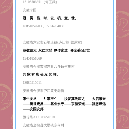
15105508351（何玉武）
安徽宁国
冠、冕、昌、时、云、礽、宜、世。
18851059703，15056284088
安徽省六安市石婆店镇(庐江郡 敦原堂)
恭敬德元 永仁大登 厚传家道 修全盛(圣)世
13451851069
安徽省合肥市肥东县八斗镇何集村
邦 家 有 庆 长 发 其 祥。
13085515011
安徽省合肥市庐江黄屯老街
孝中友从——纟车王亻——汝梦其先应之——大启家乘
——历世宏昌——基业永守——宗德荣光——祖恩泽远
——安国安邦
微信号A13195651619
安徽省全椒县大墅镇东何村