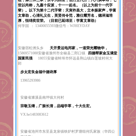
祖，添二仲三承，永字为四世，伯万五代分，六八俱单讳，七
世以尚称，九嘉十应派，十一一起名。（以上为前十一代字
辈）。以下为第十二代字辈：天寅祚昌大，立本振家声，学富
文章劲，心清礼义生，英贤传令范，雅仕耀芳名，德泽滋培
厚，恒绵奕世荣。（目前已延绵至：学富文章劲）
何学国 ： 13400055593微信号：WJHEYDAY
安徽宿松洲头乡
天开景运电邦家，一道荣光耀物华，
15869571088
安徽省滁州市全椒县二郎口镇
四德帮家金玉满堂
国富民强
18055
安徽省蚌埠市怀远县荆山镇白莲坡村何大
郢
步太宏良金福中德诗厚
13965293986
安徽省濉溪县南坪镇大何村
宗敬玉继，广振长清，品端学萃，十大生宏。
VX:he1483083612
安徽省池州市东至县龙泉镇铁炉村罗塘组何氏家族（华四公