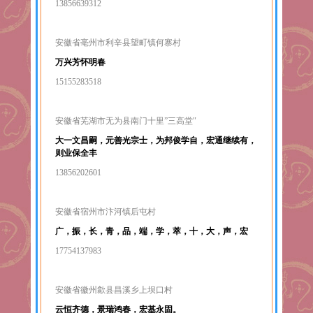
13856639312
安徽省亳州市利辛县望町镇何寨村
万兴芳怀明春
15155283518
安徽省芜湖市无为县南门十里”三高堂″
大一文昌嗣，元善光宗士，为邦俊学自，宏通继续有，
则业保全丰
13856202601
安徽省宿州市汴河镇后屯村
广，振，长，青，品，端，学，萃，十，大，声，宏
17754137983
安徽省徽州歙县昌溪乡上坝口村
云恒齐德，景瑞鸿春，宏基永固。