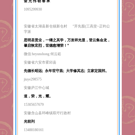
金 允 伟 朝 春 承
1095299930
安徽省太湖县新仓镇新仓村 “开先股(三高堂~正钧公
字派
思明圣贤业，一继之其学，万发祥光显，登云集会龙
，
肇启恢宏烈，世德愈增荣！”
微信:heyunshong 何云崧
安徽省六安市霍邱县
先德长昭远; 永年世守昌; 大学修其志; 立家定国邦。
jiuye298575
安徽庐江中心城
道，荣，光，耀。
15305657679
安徽含山县环峰镇双圩行政村
光前列
13488180161