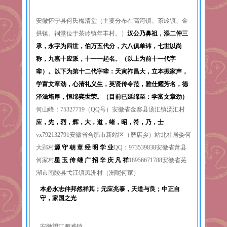
安徽怀宁县何氏梅清堂（主要分布在高河镇、茶岭镇、金
拱镇。祠堂位于茶岭镇年丰村。）
汉公乃鼻祖，添二仲三
承，永字为四世，伯万五代分，六八俱单讳，七世以尚
称，九嘉十应派，十一一起名。（以上为前十一代字
辈）。以下为第十二代字辈：天寅祚昌大，立本振家声，
学富文章劲，心清礼义生，英贤传令范，雅仕耀芳名，德
泽滋培厚，恒绵奕世荣。（目前已延绵至：学富文章劲）
何山峰：75327719（QQ号）
安徽省金寨县汤汇镇汤汇村
应，先，烈，辉，大，道，绪，昭，符，乃，士
vx792132791
安徽省合肥市新站区（磨店乡）站北社居委何
大郢村
源 守 朝 章 经 明 学 业
QQ：973539838
安徽省萧县
何家村
星 玉 传 继 广 招 辛 庆 凡 祥
18956671788
安徽省芜
湖市南陵县弋江镇凤洲村（洲呢何家）
本必永志仲邦然祥其；元应兆泰，天道与良；中正自
守，家国之光
安徽望江鸦滩镇