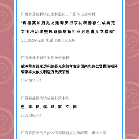
广西容县黎村镇四维村温化，车田等自然村村
“辉 德 英 加 启 兆 龙 廷 寿 庆 衍 宗 功 积 善 存 仁 成 典 范
文 明 培 治 维 熙 凤 诏 勋 猷 扬 祖 业 兴 忠 喜 义 立 楷 模”
QQ:292897228 电话:15818595636
广西桂林阳朔金宝長乐何家村
成鸿華泰益永远积德長光宗敦孝友定国尚忠良仁贤世瑞福泽
肇家祥大啟文明运万代庆荣昌
15307611564
广西容县杨梅镇成美村荣丰队
忠、厚、良、模、成、家、立、国
13597365744
广西省贺州市八步区信都镇新兴村陵岐寨、枫木上寨