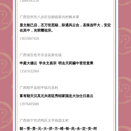
13884345239
广西贺州市八步区信都镇新兴村枫木寨
显文能已启，丕万世思聪，际遇风云合，圣珠连甲大，安定
在其中，光荣耀祖宗。
13635067420
广西省百色市乐业县新化镇
申庭大德云 学永文昌宗 明去天药赐中登世意乘
13567632994
广西昭平县昭平镇马圣村
富有朝天汉其元兴若廷秀绍家国忠大汝仕日昌云
13978495089
广西南宁市武鸣区太平镇鄀太村
朝～受~贵~元~大~济~方~维~裕~兆~永~定~安~邦