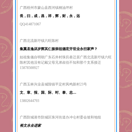
广西梧州市蒙山县西河镇桐油坪村
長，曰，成，昌，祥，辉，财，永，远
QQ414871067
广西北流新圩镇六旺陈村
集翼圣逸训岁辉其仁振崇祖德宏开世业永衍家声？
始祖集儀自明朝广东石井村珠玑巷迁居广西北流新圩镇六旺
陈村其他没有记戴父母兄弟叔伯不知和那个支系接迁
15878500927
广西玉林兴业县城隍镇平定村凤鸣新村23号
文、章、报、国、际、时、泰、忠…
13802644793
广西防城港市防城区珠河街道办冲仑村委会坡和地组
裕文永全进家