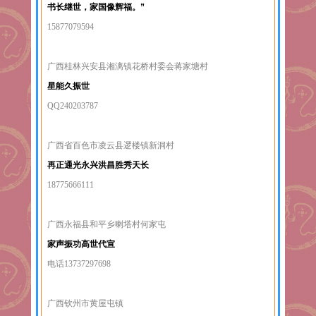
书长继世，家国像辉福。”
15877079594
广西桂林兴安县湘漓镇花桥村委会蒋家塘村
星能久振世
QQ240203787
广西省百色市凌云县逻楼镇新洞村
再正通光永兴洪昌胜秀天长
18775666111
广西永福县和平乡喇塔村何家屯
家声振功高世代宣
电话13737297698
广西钦州市黄屋屯镇