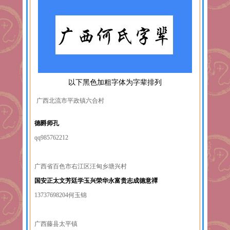
以下黑色加粗字体为字辈排列
广西北流市平政镇六合村
德爵师孔
qq985762212
广西省百色市右江区汪甸乡塘兴村
国安正太文芳廷学玉兴荣华永富贵志成德意禫
13737698204何玉锦
广西藤县太平镇