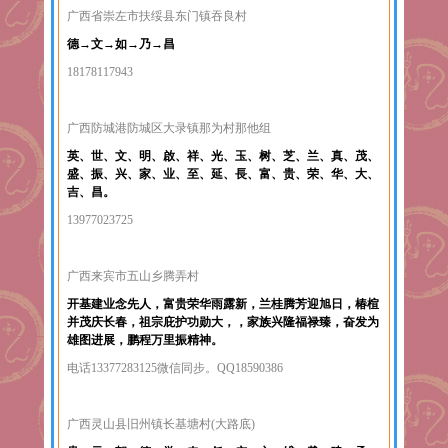
广西省崇左市扶绥县东门镇吞良村
德→文→如→乃→昌
18178117943
广西防城港防城区大录镇那为村那他组
英、世、文、明、啟、祥、光、玉、树、芝、兰、真、茂、
盛、振、兴、家、业、至、延、長、富、贵、荣、华、大、
吉、昌。
13977023725
广西来宾市五山乡腾弄村
开基建业念先人，富贵荣华雨露新，兰桂腾芳迎旭日，椿楦
并茂庆长春，祖宗庇护功勋大，，家族兴隆福禄臻，奋发为
雄图进展，鹏程万里振精神。
电话13377283125微信同步。QQ18590386
广西灵山县旧州镇长基塘村(大路底)