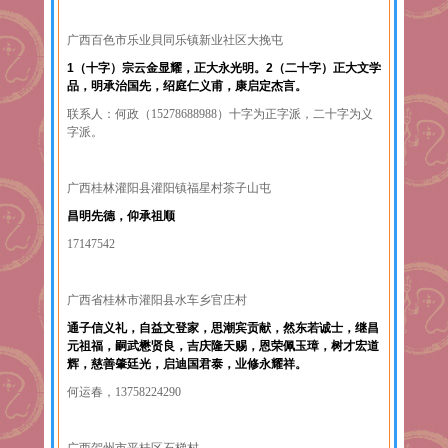
广西百色市乐业貝同乐镇新业社区大挽屯
1（十字）宗云金显耀，正大永光明。2（二十字）正大文学
品，明承治国先，绍庭仁义甫，康启定杰言。
联系人：何政（15278688988）十字为正字派，二十字为义
字派。
广西桂林灌阳县灌阳镇福星村茶子山屯
昌明先德，仰承祖顺
17147542
广西省桂林市灌阳县水车乡官庄村
通子信义礼，自益文登家，思潮宾贡献，然东若诚士，继昌
元祖福，嗣武懋贤良，吉庆隆天赐，恩荣佩玉璋，树才宏道
辉，慈善肇廷光，启迪国君泰，业修永耀祥。
何运春，13758224290