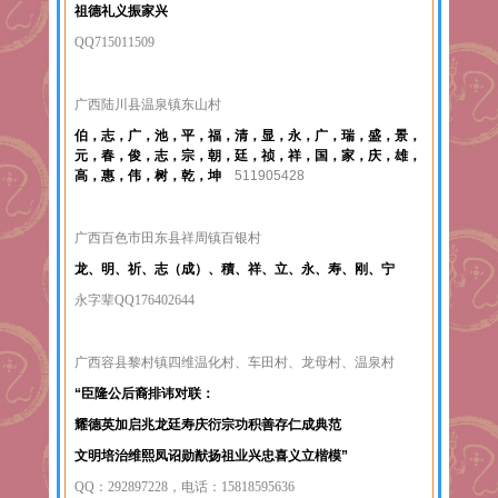
祖德礼义振家兴
QQ715011509
广西陆川县温泉镇东山村
伯，志，广，池，平，福，清，显，永，广，瑞，盛，景，
元，春，俊，志，宗，朝，廷，祯，祥，国，家，庆，雄，
高，惠，伟，树，乾，坤
511905428
广西百色市田东县祥周镇百银村
龙、明、祈、志（成）、積、祥、立、永、寿、刚、宁
永字辈QQ176402644
广西容县黎村镇四维温化村、车田村、龙母村、温泉村
“臣隆公后裔排讳对联：
耀德英加启兆龙廷寿庆衍宗功积善存仁成典范
文明培治维熙凤诏勋猷扬祖业兴忠喜义立楷模”
QQ：292897228，电话：15818595636