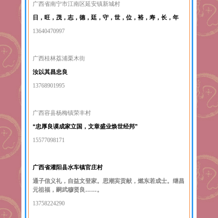
广西省南宁市江南区延安镇新城村
日，旺，茂，志，德，廷，守，世，位，裕，寿，长，年
13640470997
广西桂林荔浦栗木街
汝以其昌忠良
13768901995
广西容县杨梅镇荣丰村
“忠厚良谟成家立国，
文章盛业焕世经邦”
15577098171
广西省灌阳县水车镇官庄村
通子信义礼，自益文登家。思潮宾贡献，燃东若成士。继昌
元祖福，嗣武穆贤良……。
13758224290