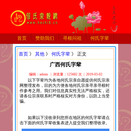
首页
赞助我们
寻根问祖
何氏字辈
首页
》
其他
》
何氏字辈
》 正文
广西何氏字辈
编辑：admin | 浏览量：125682 次 | 2019-03-02
以下字辈均为各地何氏宗亲自愿提供何氏宗亲
网整理发布，目的为方便各地何氏宗亲寻亲寻根时
作参考之用。我们对信息真实性无法严格核实，还
请各位宗亲联系时严格核实对方身份，以防上当受
骗。
如果以下没收录到您所在地区的何氏字辈请点
击下面的何氏字辈收集表进入提交我们整理收录。