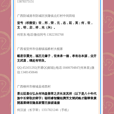
13878375151
广西防城港市防城区扶隆镇点灯村中间田组
堂号（积善堂）世，邦，荣，元，志，廷，英；何，世，
文，明，启，祥，光（兴）。
何世东:电话/微信同号:13822392768
广西省贺州市信都镇福桥村大枧寨
載君宗震光，福丕元肇子，世来承一德，孝有在本源，业开
文武显，继起有明良。
QQ:452451292(开通QQ邮箱);电话:18406704847(何来喜);微
信:13481450646
广西柳州市柳城县靖西村
景云廷喜仕弘永何询盘善萃之庆长发其祥（以下是八十年代
族中长辈取的辈字）聪明睿智蘭桂腾芳文韬武略才顯華章廣
開基業继世隆昌家聲丕振硕遠揚
何汉波（长字辈）13517821246（手机）