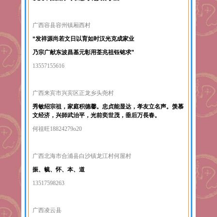
广西容县容州镇厢西村
“发祥源尚若文日以育如时汉光克成家业
乃宗广献东波昌基元彰用荃兆祖钰铭求”
13557155616
广西来宾市兴宾区正龙乡头尧村
秀敏绍宗祖，家庭积德馨。忠贞能显达，孝友立名声。羡慕
文经济，兴師武治平，光前奕世茂，垂后万長春。
何祖旺18824279o20
广西北海市合浦县白沙镇龙江村何屋村
振、毓、怀、本、道
13517598263
广西凌云县