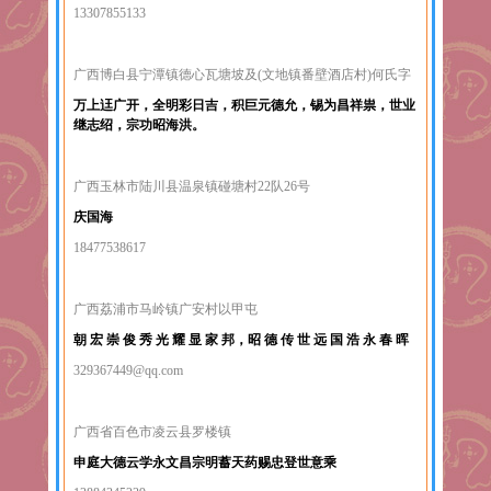
13307855133
广西博白县宁潭镇德心瓦塘坡及(文地镇番壁酒店村)何氏字
万上迋广开，全明彩日吉，积巨元德允，锡为昌祥祟，世业
继志绍，宗功昭海洪。
广西玉林市陆川县温泉镇碰塘村22队26号
庆国海
18477538617
广西荔浦市马岭镇广安村以甲屯
朝 宏 崇 俊 秀 光 耀 显 家 邦，昭 德 传 世 远 国 浩 永 春 晖
329367449@qq.com
广西省百色市凌云县罗楼镇
申庭大德云学永文昌宗明蓄天药赐忠登世意乘