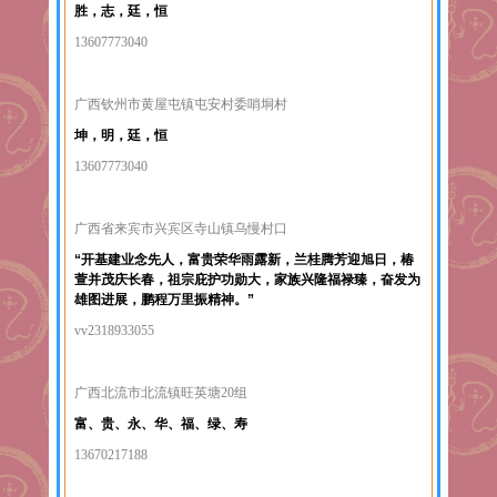
胜，志，廷，恒
13607773040
广西钦州市黄屋屯镇屯安村委哨垌村
坤，明，廷，恒
13607773040
广西省来宾市兴宾区寺山镇乌慢村口
“开基建业念先人，富贵荣华雨露新，兰桂腾芳迎旭日，椿
萱并茂庆长春，祖宗庇护功勋大，家族兴隆福禄臻，奋发为
雄图进展，鹏程万里振精神。”
vv2318933055
广西北流市北流镇旺英塘20组
富、贵、永、华、福、绿、寿
13670217188