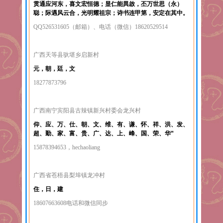
贯通应河东，喜文宏恒德；显仁能異啟，丕万世思（永）
聪；际遇风云合，光明耀祖宗；诗书连甲第，安定在其中。
QQ526531605（邮箱）、电话（微信）18620529514
广西天等县驮堪乡启新村
元，朝，廷，文
18277873796
广西南宁宾阳县古辣镇新兴村委会龙兴村
仰、应、万、仕、朝、文、维、有、谦、怀、祥、洪、发、
超、勤、家、富、贵、广、达、上、峰、国、荣、华”
15878394653，hechaoliang
广西省苍梧县梨埠镇龙冲村
住，日，建
18607663608电话和微信同步