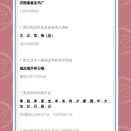
庆熙基俊志书广
13424300428
广西百色市田东县那拔镇六洲村
文、正、世、海（忠）
QQ39389288
广西北流市六麻镇达和村高坪田组
福志瑞开祥云端
微信15977518169
广西省贺州市昭平县
章，祖，来，原，念，本，东，何，少，家，国，中，大，
汝，仕，日，昌，云
QQ
微信2424632734，15078162110