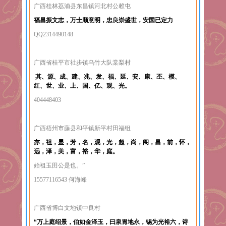
广西桂林荔浦县东昌镇河北村公赖屯
福昌振文志，万士顺意明，忠良崇盛世，安国已定力
QQ2314490148
广西省桂平市社步镇乌竹大队棠梨村
其、源、成、建、兆、发、福、延、安、康、丕、模、
红、世、业、上、国、亿、观、光。
404448403
广西梧州市藤县和平镇新平村田福组
亦，祖，显，芳，名，观，光，超，尚，阁，昌，前，怀，
远，泽，美，富，裕，华，庭。
始祖玉田公是也。”
15577116543 何海峰
广西省博白文地镇中良村
“万上庭绍景，伯如金泽玉，曰泉胃地永，锡为光裕六，诗