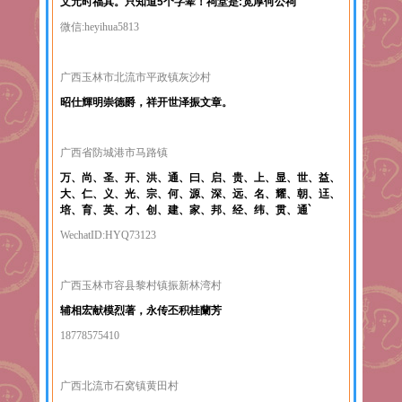
文元时福其。只知道5个字辈！祠堂是:宽厚何公祠
微信:heyihua5813
广西玉林市北流市平政镇灰沙村
昭仕輝明崇德爵，祥开世泽振文章。
广西省防城港市马路镇
万、尚、圣、开、洪、通、曰、启、贵、上、显、世、益、
大、仁、义、光、宗、何、源、深、远、名、耀、朝、迋、
培、育、英、才、创、建、家、邦、经、纬、贯、通`
WechatID:HYQ73123
广西玉林市容县黎村镇振新林湾村
辅相宏献模烈著，永传丕积桂蘭芳
18778575410
广西北流市石窝镇黄田村