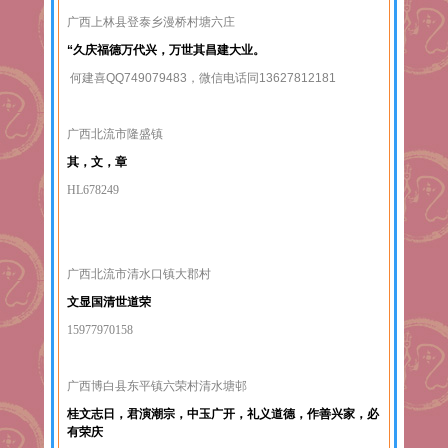
广西上林县登泰乡漫桥村塘六庄
“久庆福德万代兴，万世其昌建大业。
何建喜QQ749079483，微信电话同13627812181
广西北流市隆盛镇
其，文，章
HL678249
广西北流市清水口镇大郡村
文显国清世道荣
15977970158
广西博白县东平镇六荣村清水塘邨
桂文志日，君演潮宗，中玉广开，礼义道德，作善兴家，必
有荣庆