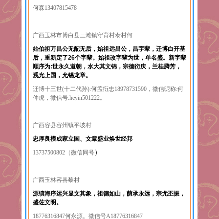
何森13407815478
广西玉林市博白县三滩镇守育村泰村何
始伯祖万昌公无配无后，始祖远昌公，昌字辈，迁博白开基
后，重新定了26个字辈。始祖改字辈为世，单名盛。新字辈
顺序为:世永久道朝，水大其文锦，宗德衍庆，兰桂腾芳，
观光上国，允锡龙章。
迁博十三世(十二代孙):何孟衍忠18978731590，微信昵称:何
仲虎，微信号:heyin501222。
广西容县容州镇平坡村
忠厚良模成家立国、文章盛业焕世经邦
）
13737500802（微信同号
广西玉林容县黎村
源镇海序运兴显文其象，祖德如山，荫承永远，宗尤丕振，
盛佐文明。
18776316847何永源。微信号A18776316847