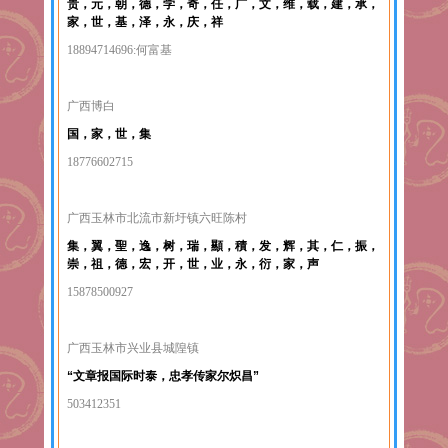
贵，元，朝，德，学，奇，任，广，文，维，载，建，承，
家，世，基，泽，永，庆，祥
18894714696:何富基
广西博白
国，家，世，集
18776602715
广西玉林市北流市新圩镇六旺陈村
集，翼，聖，逸，树，瑞，顯，積，发，辉，其，仁，振，
崇，祖，德，宏，开，世，业，永，衍，家，声
15878500927
广西玉林市兴业县城隍镇
“文章报国际时泰，
忠孝传家尔炽昌”
503412351