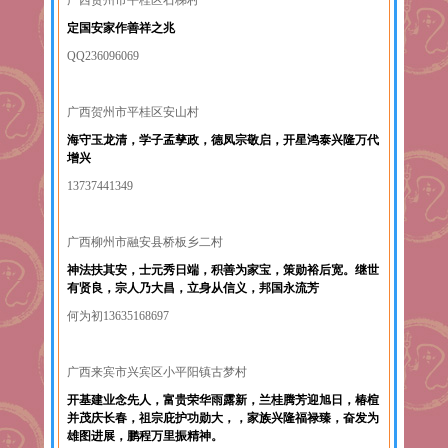
广西贺州市平桂区石梯村
定国安家作善祥之兆
QQ236096069
广西贺州市平桂区安山村
海守玉龙清，学子孟孳政，德凤宗敬启，开星鸿泰兴隆万代
增兴
13737441349
广西柳州市融安县桥板乡二村
神法扶其安，士元秀日端，积善为家宝，策勋裕后宽。继世
有贤良，宗人乃大昌，立身从信义，邦国永流芳
何为初13635168697
广西来宾市兴宾区小平阳镇古梦村
开基建业念先人，富贵荣华雨露新，兰桂腾芳迎旭日，椿楦
并茂庆长春，祖宗庇护功勋大，，家族兴隆福禄臻，奋发为
雄图进展，鹏程万里振精神。