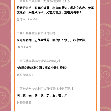
广西来宾市兴宾区正龙乡岽村妙演公支系
秀敏绍宗祖，家庭积德馨。忠贞能显达，孝友立名声。羡慕
文经济，兴師武治平。光前奕世茂，垂後萬長春！
微信W一Com168
广西阳朔县金宝乡大利竹山村
显定光明远，忠良奕世芳。顺序如长水，开枝永发祥。
l3471354395
广西玉林容县杨梅镇荣丰(绿荫)村
“忠厚良谟成家立国
文章盛业焕世经邦”
15577098171
广西省钦州市钦北区大直镇那桃村委启茂村
润，家，光，盛，徳，定，友，安，元
1430963883