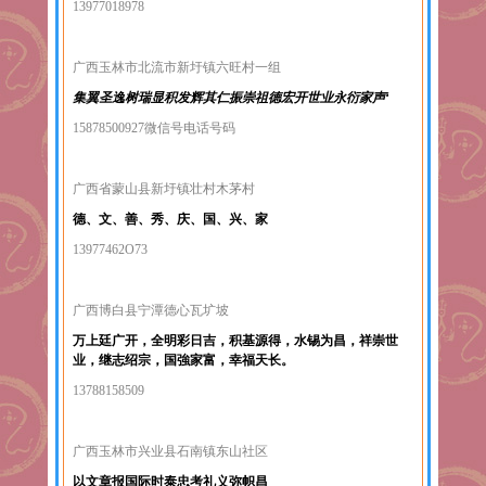
13977018978
广西玉林市北流市新圩镇六旺村一组
集翼圣逸树瑞显积发辉其仁振崇祖德宏开世业永衍家声‘
15878500927微信号电话号码
广西省蒙山县新圩镇壮村木茅村
德、文、善、秀、庆、国、兴、家
13977462O73
广西博白县宁潭德心瓦圹坡
万上廷广开，全明彩日吉，积基源得，水锡为昌，祥崇世
业，继志绍宗，国強家富，幸福天长。
13788158509
广西玉林市兴业县石南镇东山社区
以文章报国际时泰忠考礼义弥帜昌