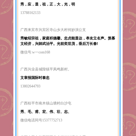
秀，应，显，祖，正，大，光，明
13788162133
广西来宾市兴宾区寺山乡大村何妙演公支
秀敏绍宗祖，家庭积德馨。忠贞能显达，孝友立名声。羡慕
文经济，兴師武治平。光前奕世茂，垂后万长春!
微信号:w一com168
广西兴业县城隍镇平凤鸣新村。
文章报国际时泰忠
13802644793
广西桂平市南木镇山塘村白沙屯
秀、毛、甫、宏、伟、壮、志、
微信电话同号15377752713