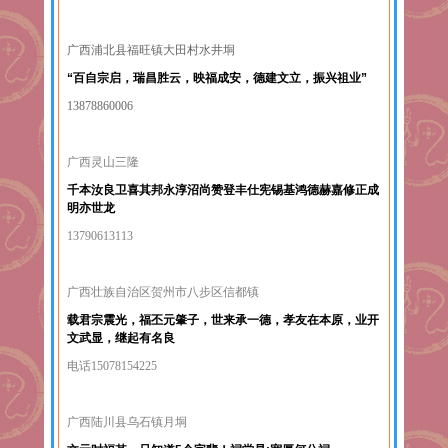
广西浦北县福旺镇大田村水井垌
“百自宗启，瑞昌胜云，映福成安，德建文立，振兴祖业”
13878860006
广西灵山三隆
千本汝良卫喜其邦永淳沼尚赞登丰仕宪锡基鸿德赫嘉修正成
明亦世龙
13790613113
广西壮族自治区贺州市八步区信都镇
载君宗震光，福丕元肇子，世来承一德，孝友在本原，业开
文武显，继起有名良
电话15078154225
广西陆川县乌石镇月垌