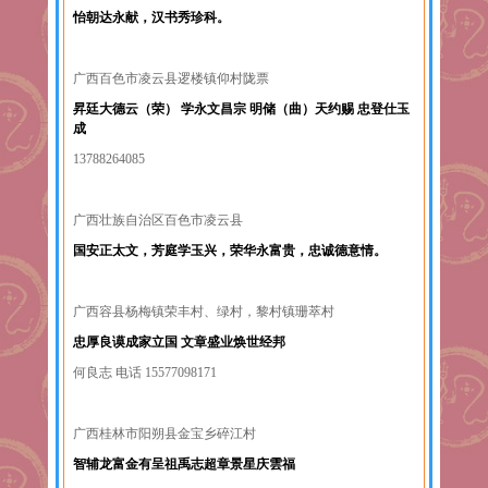
怡朝达永献，汉书秀珍科。
广西百色市凌云县逻楼镇仰村陇票
昇廷大德云（荣） 学永文昌宗 明储（曲）天约赐 忠登仕玉
成
13788264085
广西壮族自治区百色市凌云县
国安正太文，芳庭学玉兴，荣华永富贵，忠诚德意情。
广西容县杨梅镇荣丰村、绿村，黎村镇珊萃村
忠厚良谟成家立国 文章盛业焕世经邦
何良志 电话 15577098171
广西桂林市阳朔县金宝乡碎江村
智辅龙富金有呈祖禹志超章景星庆雲福