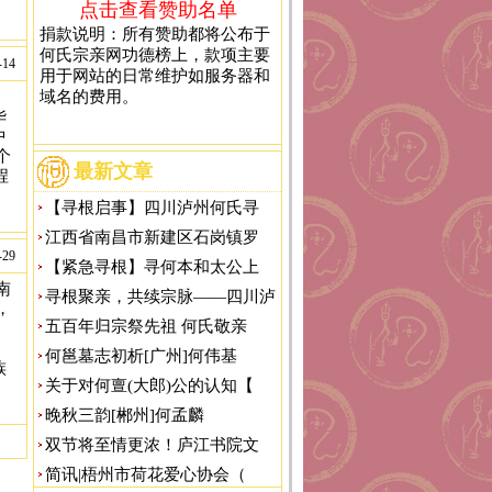
点击查看赞助名单
捐款说明：所有赞助都将公布于
何氏宗亲网功德榜上，款项主要
-14
用于网站的日常维护如服务器和
域名的费用。
华
中
个
最新文章
程
【寻根启事】四川泸州何氏寻
江西省南昌市新建区石岗镇罗
-29
【紧急寻根】寻何本和太公上
南
寻根聚亲，共续宗脉——四川泸
，
五百年归宗祭先祖 何氏敬亲
，
何邕墓志初析[广州]何伟基
族
关于对何亶(大郎)公的认知【
晚秋三韵[郴州]何孟麟
双节将至情更浓！庐江书院文
简讯|梧州市荷花爱心协会（