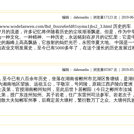
编辑： dahenanliu | 浏览量17123 次 | 2019-06
odefanwen.com/lhd_0ozru6efd81symu1jbs2_3.html 历史的车
岁月的流逝，许多记忆将伴随着历史的尘埃渐渐飘逝。但是，作为中
为一种文化、一种精神、一种历史，永远铭刻在岁月的记忆里；它是
史的巅峰上高高飘扬，它放射的灿烂光芒，永照华夏大地。 中国是一
农业文明发展史，至今已有5000多年了，在这个漫长的历史发展过
编辑： dahenanliu | 浏览量65567 次 | 2019-05
村，至今已有八百余年历史，坐落在湖南省郴州市北湖区鲁塘镇，是湖
，为湘南地区望族。远祖玉公，字敬宗，号冈陵，原籍江西庐陵白鹭洲
进士及第，官授湖南郴州知州，至此后世卜居郴阳（今日之郴州市汝城
及第，授广东连州知州。其子岩老，任广东雷州司法参军。岩老次子
朝散大夫知郴军州事，后裔定居大塘村，繁衍数万丁之众。大塘何氏