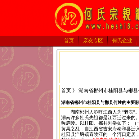
首页
亲友专区
何氏企业
首页
》 湖南省郴州市桂阳县与郴县
湖南省郴州市桂阳县与郴县何姓的主要
湖南郴州人称呼江西人为“老表”
湖南许多姓氏先祖都是江西迁过来的
称庐陵。以桂阳、郴县列举如下： （一
黄巢之乱，自江西省吉安府泰和县迁入
桂阳县浩塘镇舂陵江的一个河口定居