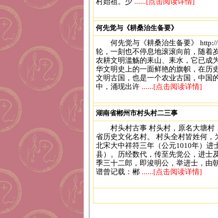
村始祖。少
......[点击阅读详情]
何先觉与《耕桑治生备要》
何先觉与《耕桑治生备要》 http://www.w
轮，一刻也不停息地滚滚向前，随着
农耕文明滥觞的耒山、耒水，它已成
华文明史上的一面鲜艳的旗帜，在历
文明古国，也是一个农业古国，中国的
中，涌现出许
......[点击阅读详情]
湖南省郴州市村头村二三事
村头村古事 村头村，原名大塘
省历史文化名村。 村头全村皆姓何
北宋大中祥符三年（公元1010年）
县）。历经数代，传至先觉公，进士
季三十二郎，即浚明公，举进士，由
谱曾记载：郴
......[点击阅读详情]