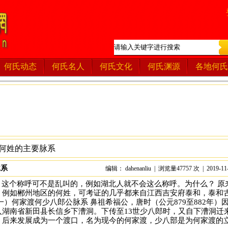
何氏动态
何氏名人
何氏文化
何氏渊源
各地何氏
何姓的主要脉系
脉系
编辑： dahenanliu | 浏览量47757 次 | 2019-11
。这个称呼可不是乱叫的，例如湖北人就不会这么称呼。为什么？ 原
。例如郴州地区的何姓，可考证的几乎都来自江西吉安府泰和，泰和
）何家渡何少八郎公脉系 鼻祖希福公，唐时（公元879至882年）
湖南省新田县长信乡下漕洞。下传至13世少八郎时，又自下漕洞迁
，后来发展成为一个渡口，名为现今的何家渡，少八部是为何家渡的