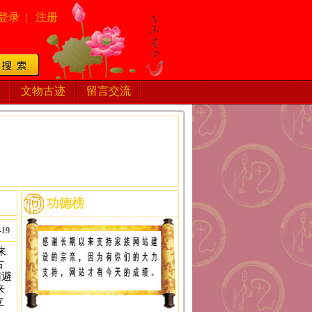
登录
|
注册
文物古迹
留言交流
功德榜
-19
来
古
因避
来
立