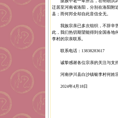
据族中老一辈所言，在明朝洪
迁居至河南省洛阳，分别在洛阳附
县；而何邦全却自此音信全无。
我族宗亲已多次组织，不辞辛
此，我们热切期望能得到全国各地
李村的宗亲联系。
联系电话：13838283617
诚挚感谢各位宗亲的关注与支
河南伊川县白沙镇银李村何姓
2024年4月18日