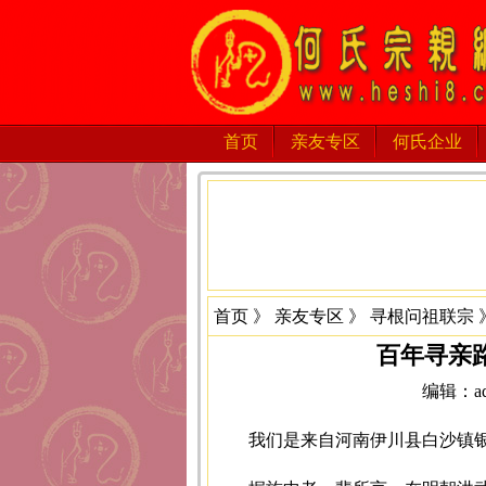
首页
亲友专区
何氏企业
首页
》
亲友专区
》
寻根问祖联宗
百年寻亲
编辑：adm
我们是来自河南伊川县白沙镇