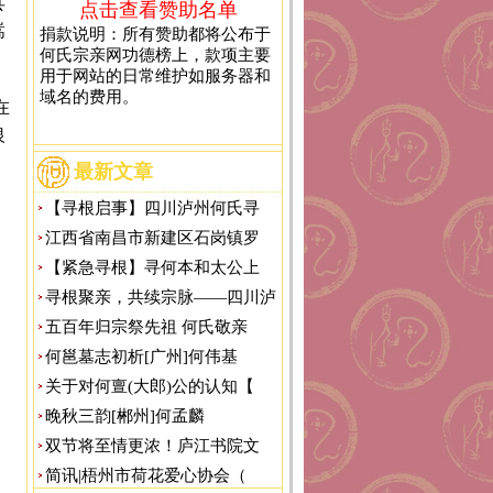
县
点击查看赞助名单
嵩
捐款说明：所有赞助都将公布于
何氏宗亲网功德榜上，款项主要
用于网站的日常维护如服务器和
域名的费用。
在
银
最新文章
【寻根启事】四川泸州何氏寻
江西省南昌市新建区石岗镇罗
【紧急寻根】寻何本和太公上
寻根聚亲，共续宗脉——四川泸
五百年归宗祭先祖 何氏敬亲
何邕墓志初析[广州]何伟基
关于对何亶(大郎)公的认知【
晚秋三韵[郴州]何孟麟
双节将至情更浓！庐江书院文
简讯|梧州市荷花爱心协会（