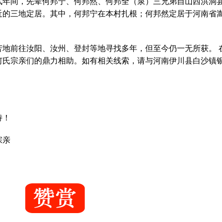
武年间，先辈何邦宁、何邦然、何邦全（泉）三兄弟自山西洪洞
近的三地定居。其中，何邦宁在本村扎根；何邦然定居于河南省
苦地前往汝阳、汝州、登封等地寻找多年，但至今仍一无所获。 
何氏宗亲们的鼎力相助。如有相关线索，请与河南伊川县白沙镇
持！
宗亲