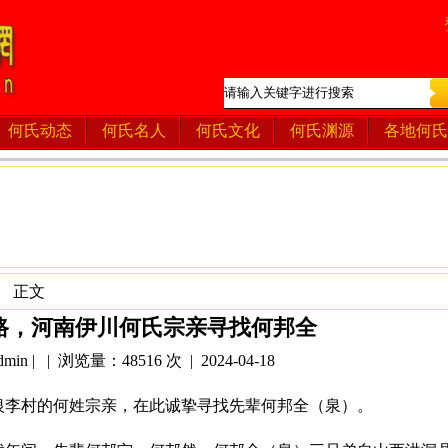
何氏动态
何氏名人
何氏文化
何氏渊源
各地何氏
》 正文
路，河南伊川何氏宗亲寻找何邦全
in | | 浏览量：48516 次 | 2024-04-18
银李村的何姓宗亲，在此诚挚寻找先辈何邦全（泉）。