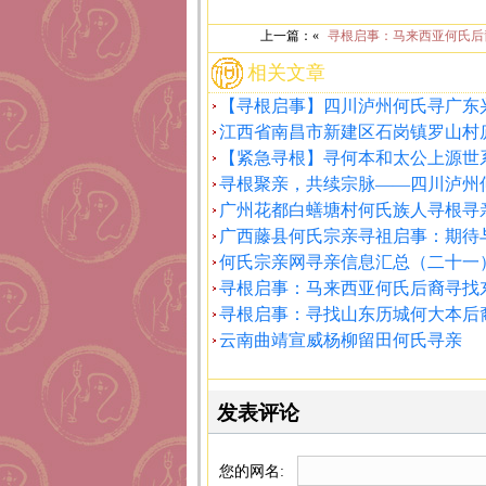
上一篇：«
寻根启事：马来西亚何氏后
相关文章
【寻根启事】四川泸州何氏寻广东
江西省南昌市新建区石岗镇罗山村
【紧急寻根】寻何本和太公上源世
寻根聚亲，共续宗脉——四川泸州
广州花都白蟮塘村何氏族人寻根寻
广西藤县何氏宗亲寻祖启事：期待
何氏宗亲网寻亲信息汇总（二十一
寻根启事：马来西亚何氏后裔寻找
寻根启事：寻找山东历城何大本后
云南曲靖宣威杨柳留田何氏寻亲
发表评论
您的网名: