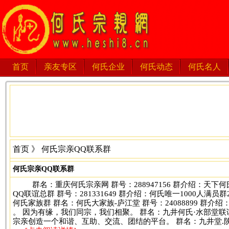
首页
亲友专区
何氏企业
何氏动态
何氏名人
首页
》 何氏宗亲QQ联系群
何氏宗亲QQ联系群
群名：重庆何氏宗亲网 群号：288947156 群介绍：天
QQ联谊总群 群号：281331649 群介绍：何氏唯一1000人满员群2
何氏家族群 群名：何氏大家族-庐江堂 群号：24088899 群
。 因为有缘，我们同宗，我们相聚。 群名：九井何氏·水部堂联谊 
宗亲创造一个和谐、互助、交流、团结的平台。 群名：九井堂.陕西(白