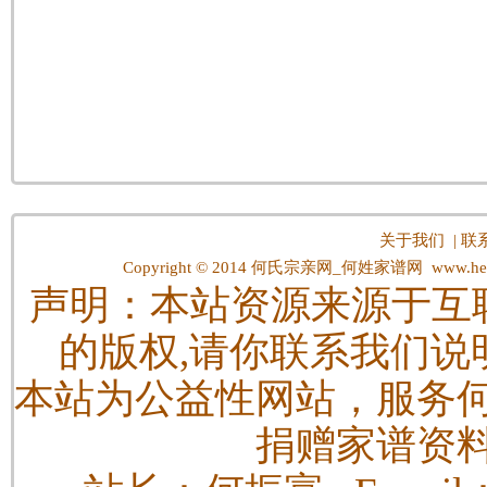
关于我们
|
联
Copyright © 2014
何氏宗亲网_何姓家谱网
www.hes
声明：本站资源来源于互
的版权,请你联系我们说
本站为公益性网站，服务
捐赠家谱资