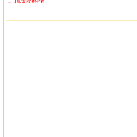
......[点击阅读详情]