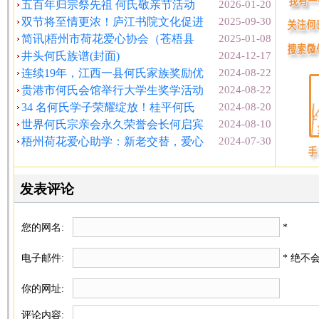
五百年归宗祭先祖 何氏敬亲节活动
2026-01-20
双节将至情更浓！庐江书院文化促进
2025-09-30
简讯|梧州市荷花爱心协会（苍梧县
2025-01-08
井头何氏族谱(封面)
2024-12-17
连续19年，江西一县何氏家族奖励优
2024-08-22
贵港市何氏会馆举行大学生奖学活动
2024-08-22
34 名何氏学子荣耀绽放！桂平何氏
2024-08-20
世界何氏宗亲会永久荣誉会长何启宾
2024-08-10
梧州荷花爱心助学：新老交替，爱心
2024-07-30
发表评论
您的网名:
*
电子邮件:
* 绝不
你的网址:
评论内容: