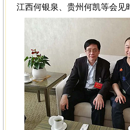
江西何银泉、贵州何凯等会见