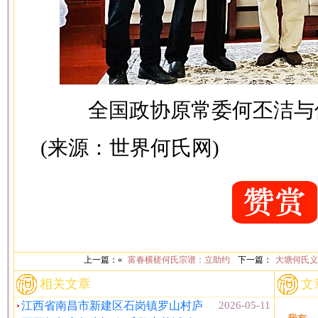
全国政协原常委何丕洁与
(来源：世界何氏网)
上一篇：«
富春横槎何氏宗谱：立助约
下一篇：
大塘何氏义
相关文章
文
江西省南昌市新建区石岗镇罗山村庐
2026-05-11