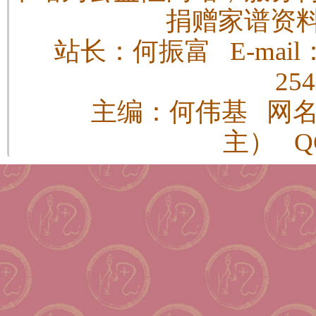
捐赠家谱资
站长：何振富 E-mail：h
25
主编：何伟基 网
主） QQ