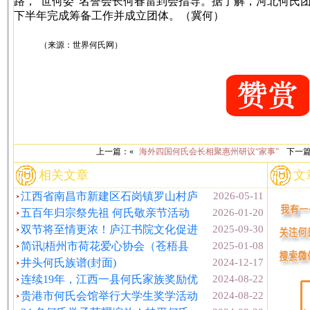
路，“世何委”名誉会长何春雷到会指导。据了解，河北何氏
下半年完成筹备工作并成立团体。（冀何）
（来源：世界何氏网）
上一篇：«
海外四国何氏会长相聚惠州研议“家事”
下一
相关文章
文
江西省南昌市新建区石岗镇罗山村庐
2026-05-11
五百年归宗祭先祖 何氏敬亲节活动
2026-01-20
双节将至情更浓！庐江书院文化促进
2025-09-30
简讯|梧州市荷花爱心协会（苍梧县
2025-01-08
井头何氏族谱(封面)
2024-12-17
连续19年，江西一县何氏家族奖励优
2024-08-22
贵港市何氏会馆举行大学生奖学活动
2024-08-22