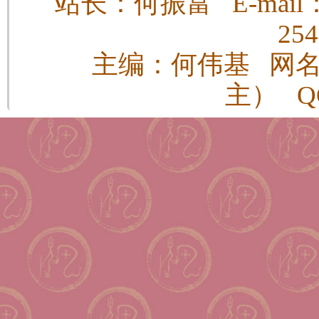
站长：何振富 E-mail：h
25
主编：何伟基 网
主） QQ