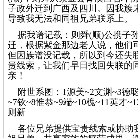
子政外迁到广西及四川。因我族
导致我无法和同祖兄弟联系上。
据我谱记载：则舜(顺)公携子
迁，根据紫金那边老人说，他们
但因族谱没记载，所以到今还失
贵线索，让我们早日找回失联的
亲！
附世系图：1源美~2文渊~3德聪
~7钦~8惟恭~9端~10槐~11英才~1
则新
各位兄弟提供宝贵线索或协助