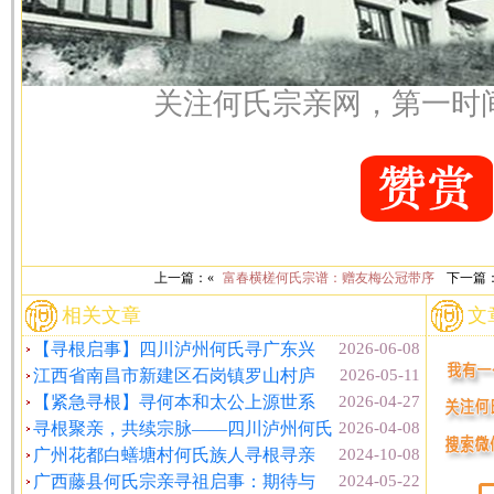
关注何氏宗亲网，第一时
上一篇：«
富春横槎何氏宗谱：赠友梅公冠带序
下一篇
相关文章
文
【寻根启事】四川泸州何氏寻广东兴
2026-06-08
江西省南昌市新建区石岗镇罗山村庐
2026-05-11
【紧急寻根】寻何本和太公上源世系
2026-04-27
寻根聚亲，共续宗脉——四川泸州何氏
2026-04-08
广州花都白蟮塘村何氏族人寻根寻亲
2024-10-08
广西藤县何氏宗亲寻祖启事：期待与
2024-05-22