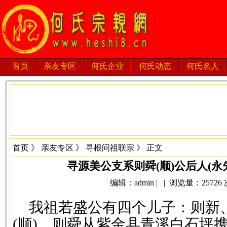
首页
亲友专区
何氏企业
何氏动态
何氏名人
首页
》
亲友专区
》
寻根问祖联宗
》 正文
寻源美公支系则舜(顺)公后人(永
编辑：admin | | 浏览量：25726 次 
我祖若盛公有四个儿子：则新
(顺)，则舜从紫金县青溪白石坪携