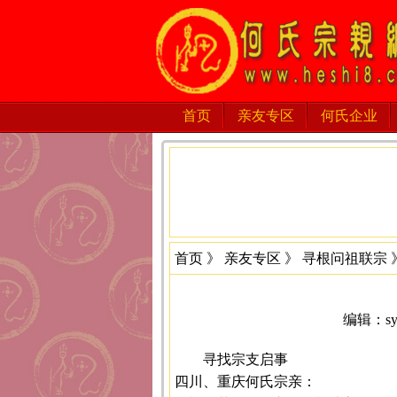
首页
亲友专区
何氏企业
首页
》
亲友专区
》
寻根问祖联宗
编辑：sys
寻找宗支启事
四川、重庆何氏宗亲：