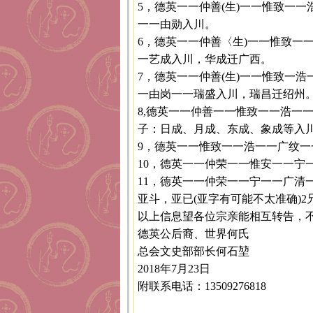
5，德英一一仲善(生)一一惟致一
一一由勋入川。
6，德英一一仲善〈生)一一惟致一
一艺成入川，华成迁广西。
7，德英一一仲善(生)一一惟致一
一由岗一一瑞盛入川，瑞昌迁绍州
8,德英一一仲善一一惟致一一浩一
子：日成、月成、东成、象成等入
9，德英一一惟致一一浩一一广纹
10，德英一一仲荣一一惟安一一宁
11，德英一一仲荣一一宁一一广清
亚斗，亚已(亚字有可能不太准确)2
以上信息望各位宗亲能相互转告，
德英公后裔、世界何氏
总会文史部部长何石堃
2018年7月23日
附联系电话：13509276818