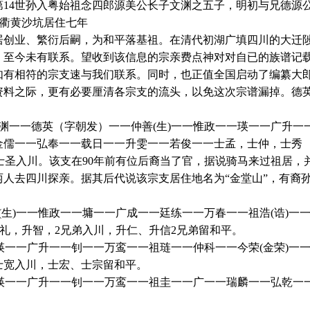
14世孙入粤始祖念四郎源美公长子文渊之五子，明初与兄德源
通衢黄沙坑居住七年
落居创业、繁衍后嗣，为和平落基祖。在清代初湖广填四川的大迁
，至今未有联系。望收到该信息的宗亲费点神对对自已的族谱记
如有相符的宗支速与我们联系。同时，也正值全国启动了编纂大
资料之际，更有必要厘清各宗支的流头，以免这次宗谱漏掉。德
渊一一德英（字朝发）一一仲善(生)一一惟政一一瑛一一广升一
金儒一一弘奉一一载日一一升雯一一若俊一一士孟，士仲，士秀
一士圣入川。该支在90年前有位后裔当了官，据说骑马来过祖居，
两人去四川探亲。据其后代说该宗支居住地名为“金堂山”，有裔
(生)一一惟政一一墉一一广成一一廷练一一万春一一祖浩(诰)一
升礼，升智，2兄弟入川，升仁、升信2兄弟留和平。
一瑛一一广升一一钊一一万鸾一一祖琏一一仲科一一今荣(金荣)一
士宽入川，士宏、士宗留和平。
一瑛一一广升一一钊一一万鸾一一祖圭一一广一一瑞麟一一弘乾一