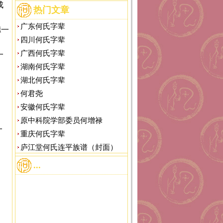
成
热门文章
广东何氏字辈
德一
四川何氏字辈
广西何氏字辈
一
湖南何氏字辈
湖北何氏字辈
何君尧
安徽何氏字辈
原中科院学部委员何增禄
一
重庆何氏字辈
庐江堂何氏连平族谱（封面）
...