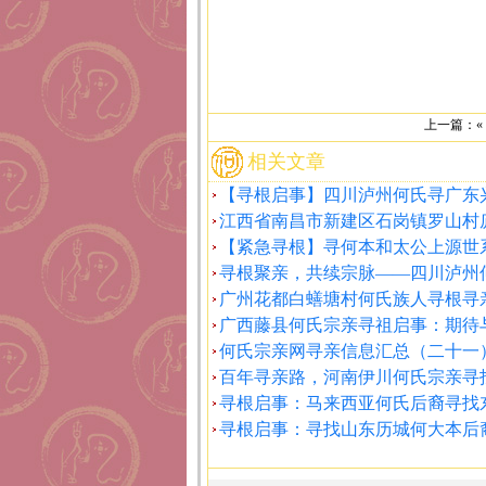
上一篇：«
相关文章
【寻根启事】四川泸州何氏寻广东
江西省南昌市新建区石岗镇罗山村
【紧急寻根】寻何本和太公上源世
寻根聚亲，共续宗脉——四川泸州
广州花都白蟮塘村何氏族人寻根寻
广西藤县何氏宗亲寻祖启事：期待
何氏宗亲网寻亲信息汇总（二十一
百年寻亲路，河南伊川何氏宗亲寻
寻根启事：马来西亚何氏后裔寻找
寻根启事：寻找山东历城何大本后