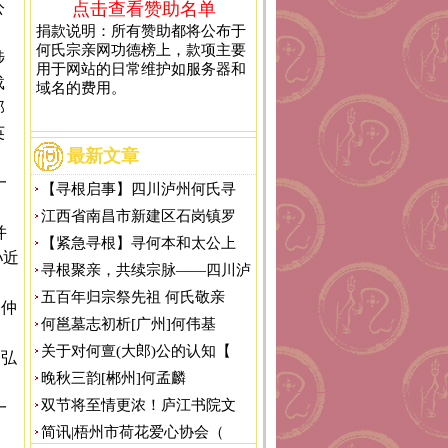
公
点击查看赞助名单
捐款说明：所有赞助都将公布于
何氏宗亲网功德榜上，款项主要
陟
用于网站的日常维护如服务器和
载
域名的费用。
郎
英
最新文章
一
【寻根启事】四川泸州何氏寻
江西省南昌市新建区石岗镇罗
并
【紧急寻根】寻何本和太公上
孙近
寻根聚亲，共续宗脉——四川泸
五百年归宗祭先祖 何氏敬亲
一仲
何邕墓志初析[广州]何伟基
关于对何亶(大郎)公的认知【
一弘
晚秋三韵[郴州]何孟麟
双节将至情更浓！庐江书院文
一
简讯|梧州市荷花爱心协会（