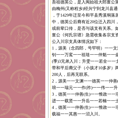
吾祖德英公，是入闽始祖大郎亶公第
由梅州(又称程乡)经兴宁到龙川县
，于1429年迁至今和平县秀溪垌
中，德英公后裔有近20位迁入四川
或前辈口传，是否与该支有关系。
亶公《何氏宗谱》急需收集各宗支
公入川宗支具体情况如下：
1，源美（念四郎，号罕明）一一文
钊一一万鸾一一祖琏一一仲魁一一
(季)3兄弟入川；升雯一一若全一
带和平后裔父子（小孩才10多岁）
200人，后再无联系。
2，源美一一文渊一一德英一一仲善
琅一一瑞元一一作(祚)一一伟一一
3，德英一一仲善(生)一一惟政一
进一一载贤一一升岳一一若楠一一
4，德英一一仲善(生)一一惟政一
载福一一其惠一一沼入川。