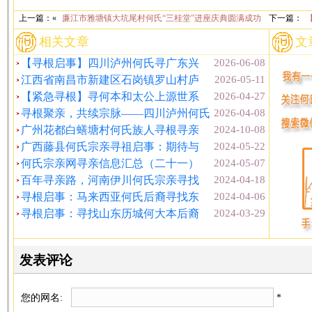
上一篇：«
廉江市雅塘镇大坑尾村何氏“三桂堂”进座庆典圆满成功
下一篇：
相关文章
文
【寻根启事】四川泸州何氏寻广东兴
2026-06-08
江西省南昌市新建区石岗镇罗山村庐
2026-05-11
【紧急寻根】寻何本和太公上源世系
2026-04-27
寻根聚亲，共续宗脉——四川泸州何氏
2026-04-08
广州花都白蟮塘村何氏族人寻根寻亲
2024-10-08
广西藤县何氏宗亲寻祖启事：期待与
2024-05-22
何氏宗亲网寻亲信息汇总（二十一）
2024-05-07
百年寻亲路，河南伊川何氏宗亲寻找
2024-04-18
寻根启事：马来西亚何氏后裔寻找东
2024-04-06
寻根启事：寻找山东历城何大本后裔
2024-03-29
发表评论
您的网名:
*