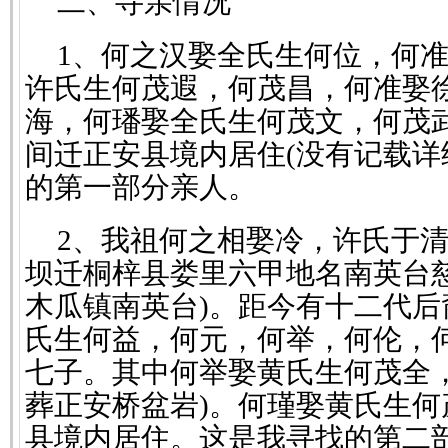
二、寻亲情况
1、何之汉娶全氏生何位，何
许氏生何茂遐，何茂昌，何准娶
海，何璠娶全氏生何茂文，何茂
间迁正安县境内居住(没有记载详
的第一部分亲人。
2、我祖何之相娶冷，许氏于
坝迁桐梓县娄里六甲地名南英台
木瓜镇南英台)。距今有十二代后
氏生何益，何元，何举，何伦，
七子。其中何举娶黄氏生何茂全
葬正安桥盆岩)。何瑾娶黄氏生
县境内居住。这是我寻找的第二