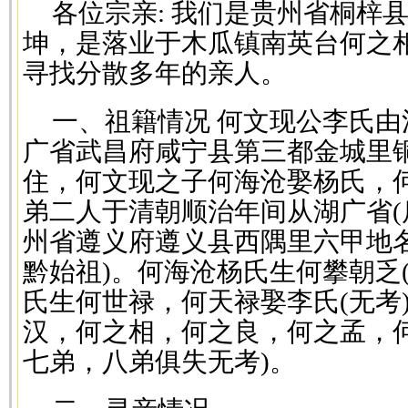
各位宗亲: 我们是贵州省桐梓
坤，是落业于木瓜镇南英台何之
寻找分散多年的亲人。
一、祖籍情况 何文现公李氏
广省武昌府咸宁县第三都金城里
住，何文现之子何海沧娶杨氏，何
弟二人于清朝顺治年间从湖广省(
州省遵义府遵义县西隅里六甲地
黔始祖)。何海沧杨氏生何攀朝乏
氏生何世禄，何天禄娶李氏(无考
汉，何之相，何之良，何之孟，
七弟，八弟俱失无考)。