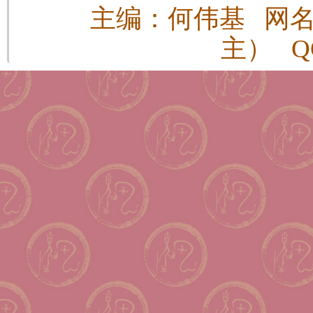
主编：何伟基 网
主） QQ