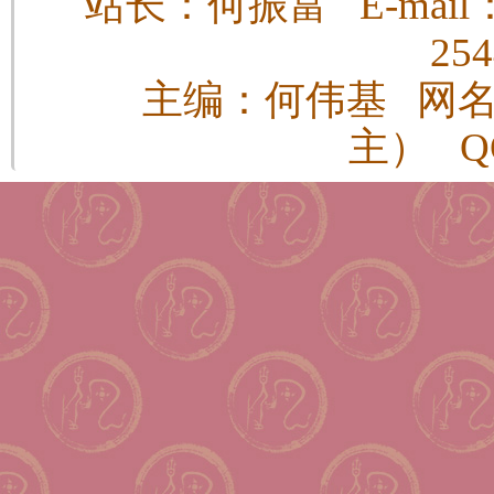
站长：何振富 E-mail：h
25
主编：何伟基 网
主） QQ