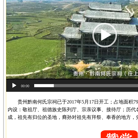
放
器
00:00
贵州黔南何氏宗祠已于2017年5月17日开工；占地面积7
内设：敬祖厅、祖德族史陈列厅、宗亲议事、接待厅；历代
成，祖先有归位的圣地，裔孙对祖先有拜祭、奉香的地方，