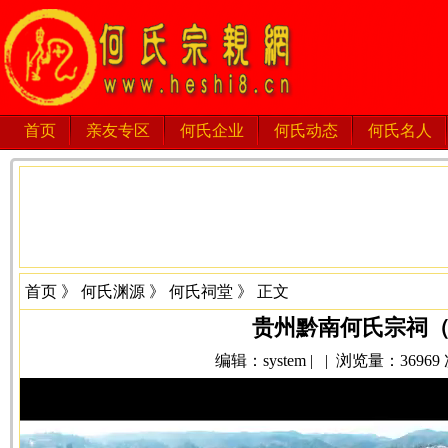
首页
亲友专区
何氏企业
何氏动态
何氏名人
首页
》
何氏渊源
》
何氏祠堂
》 正文
贵州黔南何氏宗祠
编辑：system | | 浏览量：36969 次 
视
频
播