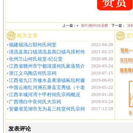
上一篇：«
落叶[郴州]何孟麟
下一篇：
深
相关文章
文
福建福清占阳何氏祠堂
2022-04-20
清流县嵩口镇清流县嵩口镇马排村何
2021-02-23
化州兰山何氏祖堂-纪公堂
2020-09-20
江西省赣州市宁都清溪何氏家庙简介
2020-03-24
浙江义乌陶店何氏宗祠
2019-07-15
江西省九江市修水县黄港镇柘坑村廬
2019-06-03
中国云南红河洲石屏县宝秀镇（十老
2019-05-22
江西丰城河湾十甲村何氏宗祠概况
2019-01-20
广西博白中良何氏大宗祠
2018-03-24
安徽省芜湖市无为县三桂堂何氏宗祠
2017-12-29
发表评论