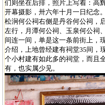
们则坐在后排，照片上写着：高
开幕摄影，卅六年十月一日纪念
松涧何公祠右侧是丹谷何公祠，
左行，月潭何公祠、玉泉何公祠
间连一间，单是这一条前街上，
介绍，上地曾经建有祠堂35间，
个小村建有如此多的祠堂，而且
有，也实属少见。