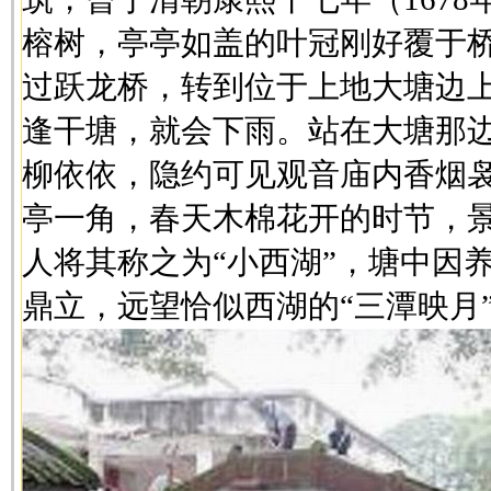
榕树，亭亭如盖的叶冠刚好覆于
过跃龙桥，转到位于上地大塘边
逢干塘，就会下雨。站在大塘那
柳依依，隐约可见观音庙内香烟
亭一角，春天木棉花开的时节，
人将其称之为“小西湖”，塘中因
鼎立，远望恰似西湖的“三潭映月