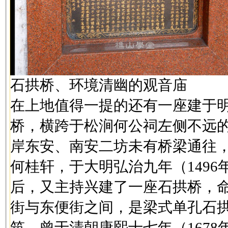
石拱桥、环境清幽的观音庙
在上地值得一提的还有一座建于
桥，横跨于松涧何公祠左侧不远
岸东安、南安二坊未有桥梁通往
何桂轩，于大明弘治九年（149
后，又主持兴建了一座石拱桥，
街与东便街之间，是梁式单孔石
筑，曾于清朝康熙十七年（167