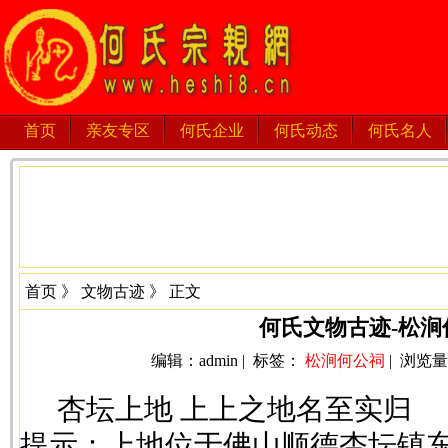
首页
亲友专区
何氏企业
何氏动态
何氏名人
首页
》
文物古迹
》 正文
何氏文物古迹-松涧
编辑：admin | 标签：
松涧何公祠
| 浏览量：6
杏坛上地 上上之地名至实归
提示：上地位于佛山顺德杏坛镇东