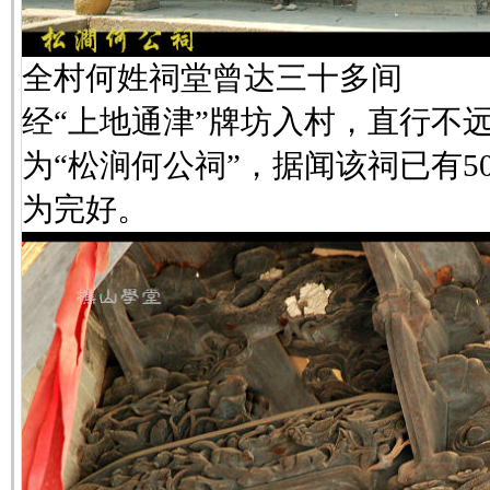
全村何姓祠堂曾达三十多间
经“上地通津”牌坊入村，直行不
为“松涧何公祠”，据闻该祠已有5
为完好。