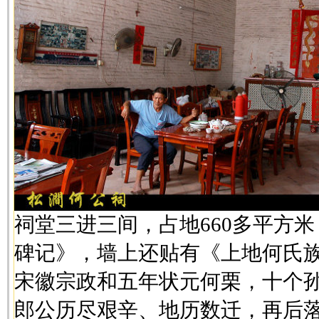
祠堂三进三间，占地660多平方
碑记》，墙上还贴有《上地何氏
宋徽宗政和五年状元何栗，十个
郎公历尽艰辛、地历数迁，再后