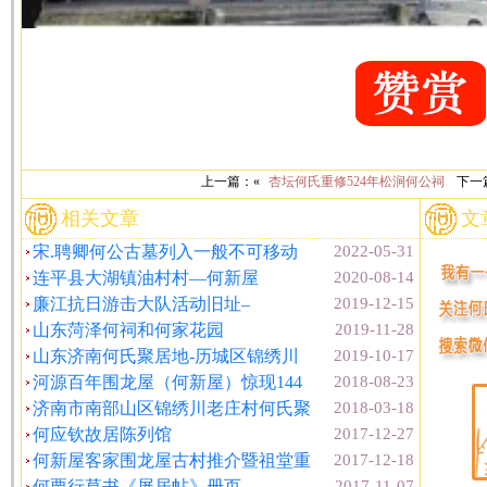
上一篇：«
杏坛何氏重修524年松涧何公祠
下一
相关文章
文
宋.聘卿何公古墓列入一般不可移动
2022-05-31
连平县大湖镇油村村—何新屋
2020-08-14
廉江抗日游击大队活动旧址–
2019-12-15
山东菏泽何祠和何家花园
2019-11-28
山东济南何氏聚居地-历城区锦绣川
2019-10-17
河源百年围龙屋（何新屋）惊现144
2018-08-23
济南市南部山区锦绣川老庄村何氏聚
2018-03-18
何应钦故居陈列馆
2017-12-27
何新屋客家围龙屋古村推介暨祖堂重
2017-12-18
何栗行草书《屏居帖》册页
2017-11-07