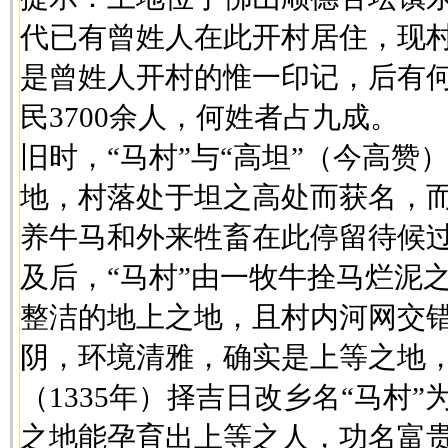
代已有曾姓人在此开村居住，现村
是曾姓人开村的惟一印记，后有
民3700余人，何姓者占九成。
旧时，“马村”与“高坦”（今高赞
地，村落处于坦之高处而获名，而
养牛马和外来牲畜在此停留待候
及后，“马村”由一牧牛拴马烂泥
整洁的地上之地，且村内河网交
阴，环境清雅，确实是上等之地
（1335年）择吉日改乡名“马村”
之地能孕育出上等之人，功名富