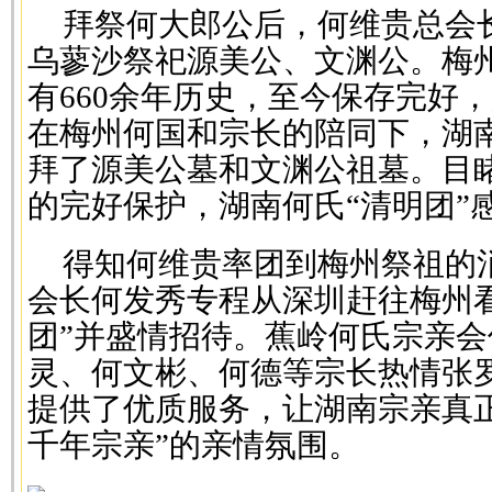
拜祭何大郎公后，何维贵总会
乌蓼沙祭祀源美公、文渊公。梅
有660余年历史，至今保存完好
在梅州何国和宗长的陪同下，湖南
拜了源美公墓和文渊公祖墓。目
的完好保护，湖南何氏“清明团”
得知何维贵率团到梅州祭祖的
会长何发秀专程从深圳赶往梅州
团”并盛情招待。蕉岭何氏宗亲
灵、何文彬、何德等宗长热情张
提供了优质服务，让湖南宗亲真
千年宗亲”的亲情氛围。