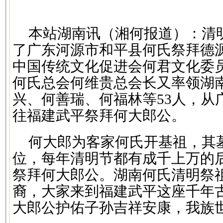
本站湖南讯（湘何报道）：清
了广东河源市和平县何氏祭拜德
中国传统文化促进会何君文化委
何氏总会何维贵总会长又率领湖
兴、何善瑞、何福林等53人，从
往福建武平祭拜何大郎公。
何大郎为客家何氏开基祖，其
位，每年清明节都有成千上万的
祭拜何大郎公。湖南何氏清明祭
裔，大家来到福建武平这座千年
大郎公护佑子孙吉祥安康，我族