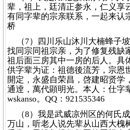
辈，祖上，廷清正参永，仁义享
有同字辈的宗亲联系，一起来认宗，13
桥
（7）四川乐山沐川大楠蜂子
找同宗同祖宗亲，为了修复残缺家
祖后面三房其中一房的后人。具
供字辈为证：祖德後流芳，宗恩
開定，永盛自荣昌，啓建昭贤学
通逹，萬代顕明光。本人：仕字
wskanso。QQ：921535346
（8）我是武威凉州区的何氏
万山，听老人说先辈从山西大槐