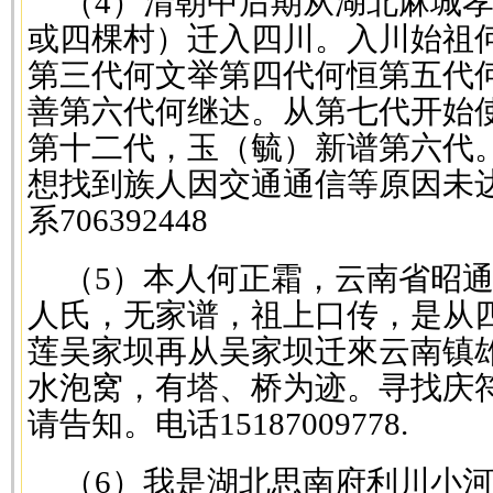
（4）清朝中后期从湖北麻城孝
或四棵村）迁入四川。入川始祖
第三代何文举第四代何恒第五代
善第六代何继达。从第七代开始
第十二代，玉（毓）新谱第六代
想找到族人因交通通信等原因未
系706392448
（5）本人何正霜，云南省昭
人氏，无家谱，祖上口传，是从
莲吴家坝再从吴家坝迁來云南镇
水泡窝，有塔、桥为迹。寻找庆
请告知。电话15187009778.
（6）我是湖北思南府利川小