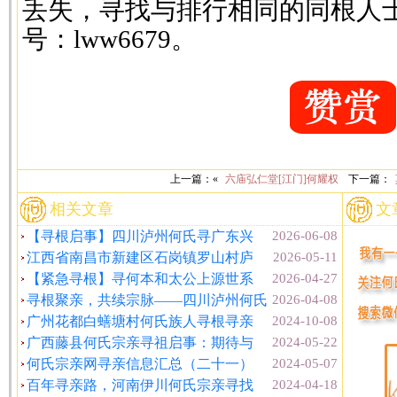
丢失，寻找与排行相同的同根人
号：lww6679。
上一篇：«
六庙弘仁堂[江门]何耀权
下一篇：
相关文章
文
【寻根启事】四川泸州何氏寻广东兴
2026-06-08
江西省南昌市新建区石岗镇罗山村庐
2026-05-11
【紧急寻根】寻何本和太公上源世系
2026-04-27
寻根聚亲，共续宗脉——四川泸州何氏
2026-04-08
广州花都白蟮塘村何氏族人寻根寻亲
2024-10-08
广西藤县何氏宗亲寻祖启事：期待与
2024-05-22
何氏宗亲网寻亲信息汇总（二十一）
2024-05-07
百年寻亲路，河南伊川何氏宗亲寻找
2024-04-18