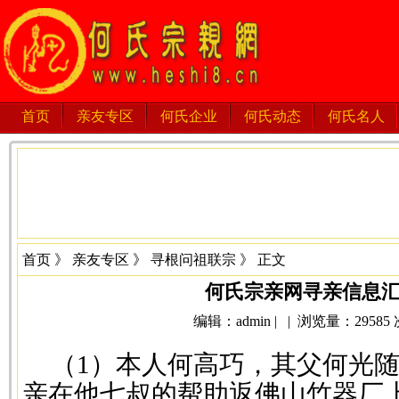
首页
亲友专区
何氏企业
何氏动态
何氏名人
首页
》
亲友专区
》
寻根问祖联宗
》 正文
何氏宗亲网寻亲信息
编辑：admin | | 浏览量：29585 次 
（1）本人何高巧，其父何光随
亲在他七叔的帮助返佛山竹器厂