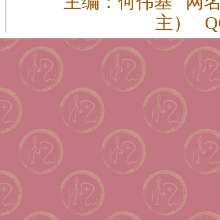
主编：何伟基 网
主） QQ