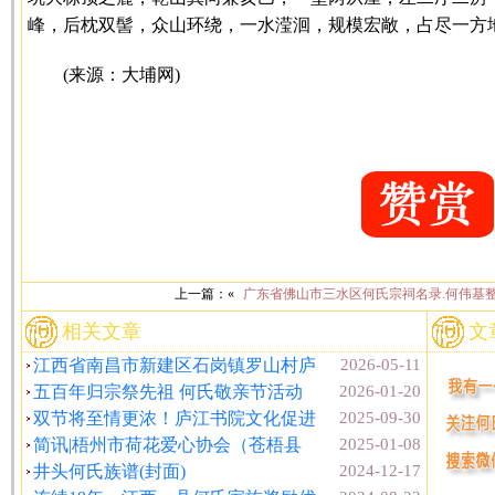
峰，后枕双髻，众山环绕，一水滢洄，规模宏敞，占尽一方
(来源：大埔网)
上一篇：«
广东省佛山市三水区何氏宗祠名录.何伟基
相关文章
文
江西省南昌市新建区石岗镇罗山村庐
2026-05-11
五百年归宗祭先祖 何氏敬亲节活动
2026-01-20
双节将至情更浓！庐江书院文化促进
2025-09-30
简讯|梧州市荷花爱心协会（苍梧县
2025-01-08
井头何氏族谱(封面)
2024-12-17