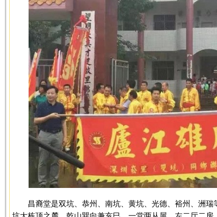
昌裔堂是双坑、恭州、南坑、黄坑、光德、裕州、洲瑞
坑大栋顶之麓，乾山巽向兼亥巳，一堂两从屋，左二厅二房