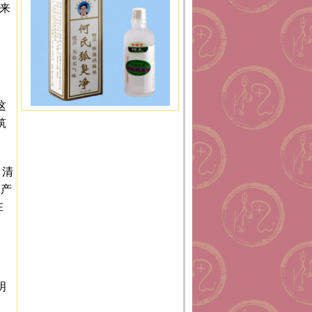
昌来
这
筑
。清
，产
在
明