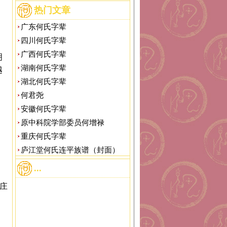
热门文章
广东何氏字辈
四川何氏字辈
广西何氏字辈
明
湖南何氏字辈
越
湖北何氏字辈
何君尧
安徽何氏字辈
原中科院学部委员何增禄
重庆何氏字辈
庐江堂何氏连平族谱（封面）
...
庄