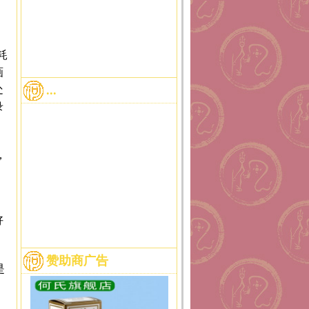
耗
画
处
...
录
，
好
赞助商广告
是