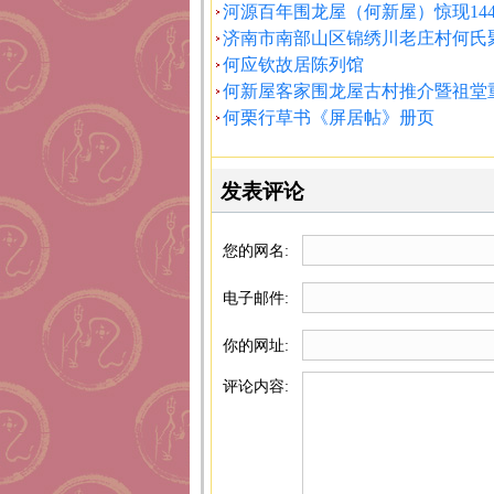
河源百年围龙屋（何新屋）惊现14
济南市南部山区锦绣川老庄村何氏
何应钦故居陈列馆
何新屋客家围龙屋古村推介暨祖堂
何栗行草书《屏居帖》册页
发表评论
您的网名:
电子邮件:
你的网址:
评论内容: