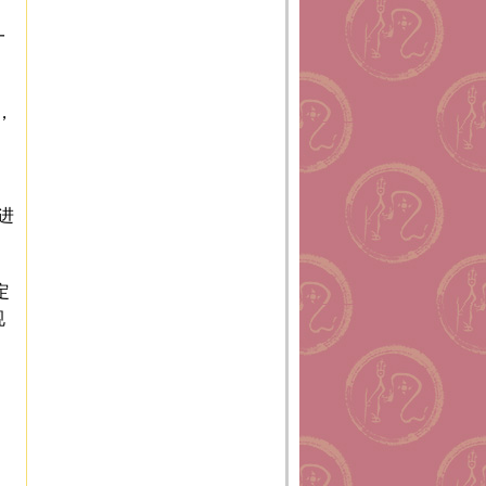
一
，
，
进
定
规