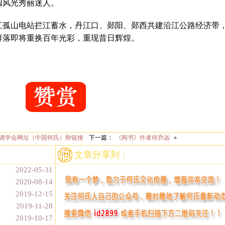
园风光秀丽迷人。
江孤山电站拦江蓄水，丹江口、郧阳、郧西共建沿江公路经济带
群落即将重换百年光彩，重现昔日辉煌。
谱学会网址（中国何氏）附链接
下一篇：
《闽书》作者何乔远
»
文章分享到：
2022-05-31
2020-08-14
2019-12-15
2019-11-28
2019-10-17