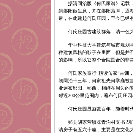
据清同治版《何氏家谱》记载：明
到郧阳做生意，并在郧阳落脚，逐
带，在此建起何氏庄园，至今已经有
何氏庄园古建筑群落，清一色
华中科技大学建筑与城市规划
种建筑风格的影子在里面，但是并不
的影响，所以它整个合院围合的非
何氏家族奉行“耕读传家”古训
朝同治十三年，何家祖先何学雍被皇
业遍布郧阳、郧西，相继在周边的
邻近200公里范围内，遍布何氏庄园
何氏庄园显赫数百年，随着时
郧县胡家营镇冻青沟村支书 
清房子有五六十座，主要是在文化