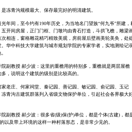
，是冻青沟规模最大、保存最完好的明清建筑。
光年间，至今约有190年历史，为当地名门望族“何九爷”所建，
9间。五开间房屋，正门门框、门墩均由青石打造，斗拱飞檐，雕梁
依次相连，窗格雕花精巧精致美观，房前屋后壁画美轮美奂，处
世。华中科技大学建筑与城市规划学院的专家学者，实地测绘记
色。
学院副教授 郝少波：这里的重檐用的特别多，重檐就是两层屋檐
的多，说明这个建筑的级别是比较高的。
何家老庄、何家祠堂、秦记园、善记园、敏记园、俞记园、玉记
4年，冻青沟古建筑群落列入省级文物保护单位，引起社会各界极大
副教授 郝少波：很多省(级)保(护)单位，都是个体(古建)，都
体的以及带上环境的这样一种村落形态，是非常少见的。