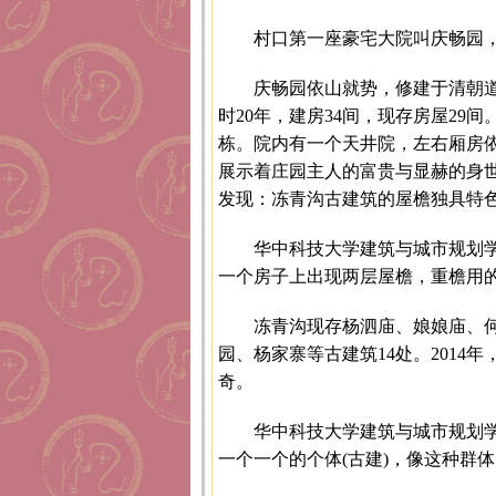
村口第一座豪宅大院叫庆畅园
庆畅园依山就势，修建于清朝道
时20年，建房34间，现存房屋2
栋。院内有一个天井院，左右厢房
展示着庄园主人的富贵与显赫的身
发现：冻青沟古建筑的屋檐独具特
华中科技大学建筑与城市规划
一个房子上出现两层屋檐，重檐用
冻青沟现存杨泗庙、娘娘庙、
园、杨家寨等古建筑14处。201
奇。
华中科技大学建筑与城市规划学院
一个一个的个体(古建)，像这种群