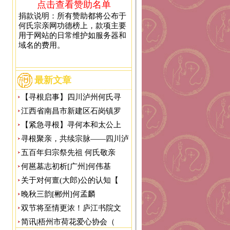
点击查看赞助名单
捐款说明：所有赞助都将公布于
何氏宗亲网功德榜上，款项主要
用于网站的日常维护如服务器和
域名的费用。
最新文章
【寻根启事】四川泸州何氏寻
江西省南昌市新建区石岗镇罗
【紧急寻根】寻何本和太公上
寻根聚亲，共续宗脉——四川泸
五百年归宗祭先祖 何氏敬亲
何邕墓志初析[广州]何伟基
关于对何亶(大郎)公的认知【
晚秋三韵[郴州]何孟麟
双节将至情更浓！庐江书院文
简讯|梧州市荷花爱心协会（