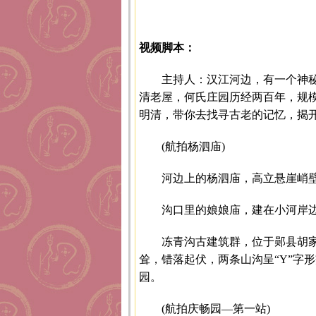
视频脚本：
主持人：汉江河边，有一个神
清老屋，何氏庄园历经两百年，规
明清，带你去找寻古老的记忆，揭
(航拍杨泗庙)
河边上的杨泗庙，高立悬崖峭
沟口里的娘娘庙，建在小河岸
冻青沟古建筑群，位于郧县胡
耸，错落起伏，两条山沟呈“Y”字
园。
(航拍庆畅园—第一站)