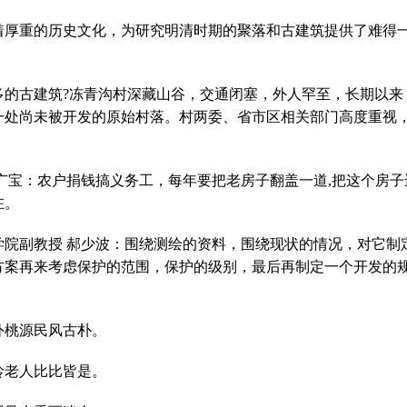
着厚重的历史文化，为研究明清时期的聚落和古建筑提供了难得
多的古建筑?冻青沟村深藏山谷，交通闭塞，外人罕至，长期以来
一处尚未被开发的原始村落。村两委、省市区相关部门高度重视
广宝：农户捐钱搞义务工，每年要把老房子翻盖一道,把这个房子
在。
学院副教授 郝少波：围绕测绘的资料，围绕现状的情况，对它制
方案再来考虑保护的范围，保护的级别，最后再制定一个开发的
外桃源民风古朴。
龄老人比比皆是。