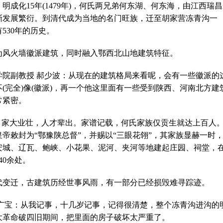
成化15年(1479年)，何氏两兄弟何东湖、何东海，由江西瑞
渐发展繁衍。到清代成为当地的名门旺族，迁至胡家营冻青沟一
530年的历史。
为风火墙徽派建筑，同时融入鄂西北山地建筑特征。
学院副教授 郝少波：从现在的建筑格局来看呢，会有一些徽派的
(完全)像(徽派)，再一个他这里面有一些受到陕西、河南北方建
常紧密。
，家大业壮，人才辈出。家谱记载，何氏家族仅贡生就达上百人
帝敕封为“鄂豫陕总督”，并赐以“三眼花翎”，其家族显赫一时
安城、辽瓦、鲍峡、小花果、泥河、夹河等地建起庄园、祠堂，
40余处。
代变迁，古建筑历经世事风雨，有一部分已经损毁难寻踪迹。
胡广宝：从我记事，十几岁记事，记得很清楚，整个冻青沟进沟的
大革命破四旧期间，把里面的房子破坏太严重了。