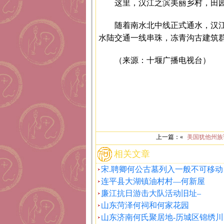
这里，汉江之滨美丽乡村，田
随着南水北中线正式通水，汉
水陆交通一线串珠，冻青沟古建筑
（来源：十堰广播电视台）
上一篇：«
美国犹他州族
相关文章
宋.聘卿何公古墓列入一般不可移动
连平县大湖镇油村村—何新屋
廉江抗日游击大队活动旧址–
山东菏泽何祠和何家花园
山东济南何氏聚居地-历城区锦绣川