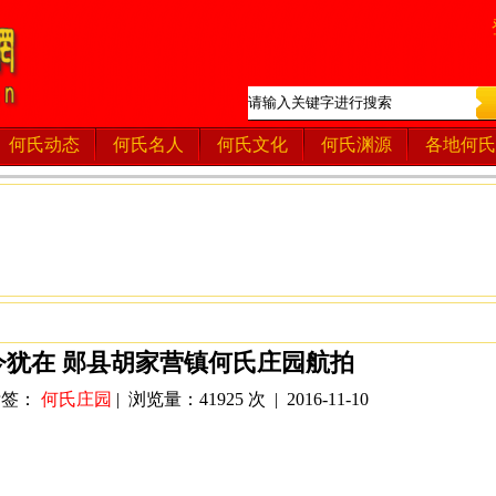
何氏动态
何氏名人
何氏文化
何氏渊源
各地何氏
今犹在 郧县胡家营镇何氏庄园航拍
 标签：
何氏庄园
| 浏览量：41925 次 | 2016-11-10