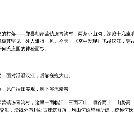
秘的村落——郧县胡家营镇冻青沟村，两条小山沟，深藏十几座
模极其罕见，外人难得一见。今天，《空中发现》飞越汉江，穿
开何氏庄园的神秘面纱。
壁，面对滔滔汉江，后靠巍巍大山。
边，风门端庄美观，脚下溪流潺潺。
家营镇冻青沟村，这里一面临江，三面环山，顺谷而上，山势高
形交汇，沿线分布14处古建筑群落，均由何姓望族所建，统称何氏