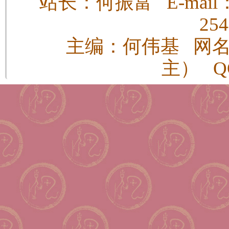
站长：何振富 E-mail：h
25
主编：何伟基 网
主） QQ