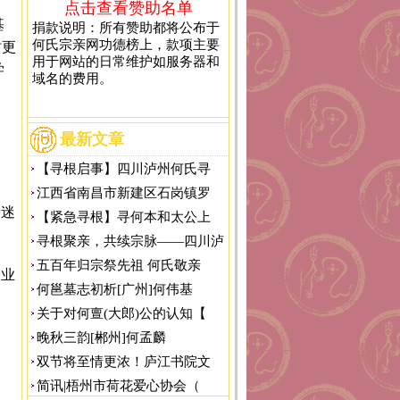
点击查看赞助名单
基
捐款说明：所有赞助都将公布于
何氏宗亲网功德榜上，款项主要
时更
用于网站的日常维护如服务器和
学
域名的费用。
最新文章
【寻根启事】四川泸州何氏寻
江西省南昌市新建区石岗镇罗
猜迷
【紧急寻根】寻何本和太公上
寻根聚亲，共续宗脉——四川泸
五百年归宗祭先祖 何氏敬亲
企业
何邕墓志初析[广州]何伟基
关于对何亶(大郎)公的认知【
晚秋三韵[郴州]何孟麟
双节将至情更浓！庐江书院文
简讯|梧州市荷花爱心协会（