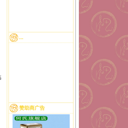
...
高
。
赞助商广告