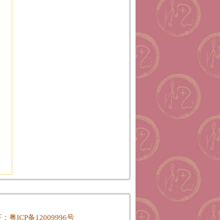
P证：
粤ICP备12009996号