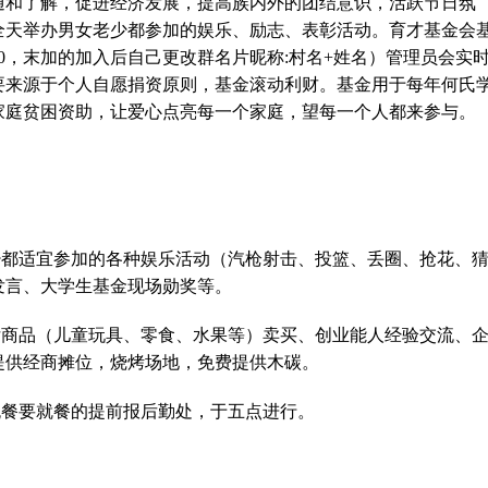
通和了解，促进经济发展，提高族内外的团结意识，活跃节日氛
全天举办男女老少都参加的娱乐、励志、表彰活动。育才基金会
4690，末加的加入后自己更改群名片昵称:村名+姓名）管理员会实
要来源于个人自愿捐资原则，基金滚动利财。基金用于每年何氏
家庭贫困资助，让爱心点亮每一个家庭，望每一个人都来参与。
少都适宜参加的各种娱乐活动（汽枪射击、投篮、丢圈、抢花、
发言、大学生基金现场勋奖等。
亏商品（儿童玩具、零食、水果等）卖买、创业能人经验交流、
提供经商摊位，烧烤场地，免费提供木碳。
晚餐要就餐的提前报后勤处，于五点进行。