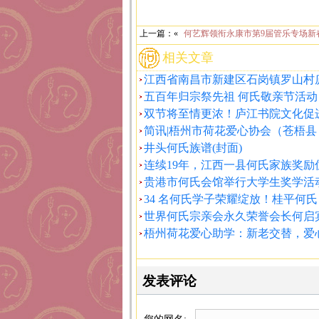
上一篇：«
何艺辉领衔永康市第9届管乐专场新
相关文章
江西省南昌市新建区石岗镇罗山村
五百年归宗祭先祖 何氏敬亲节活动
双节将至情更浓！庐江书院文化促
简讯|梧州市荷花爱心协会（苍梧县
井头何氏族谱(封面)
连续19年，江西一县何氏家族奖励
贵港市何氏会馆举行大学生奖学活
34 名何氏学子荣耀绽放！桂平何氏
世界何氏宗亲会永久荣誉会长何启
梧州荷花爱心助学：新老交替，爱
发表评论