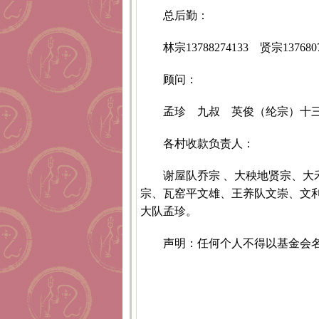
总后勤：
林宗13788274133 贤宗1376807
顾问：
孟珍 九叔 英俊（纶宗）十三哥1
各村收款负责人：
谢屋队乔宗 、大秧地贤宗、
宗、瓦窑平文雄、王养队文崇、文
大队孟珍。
声明：任何个人不得以基金会