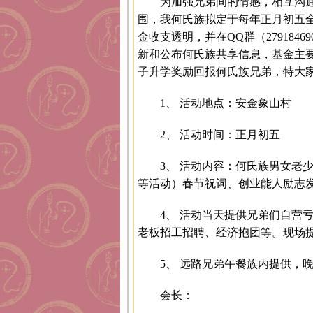
为加强兄弟间的情感，相互沟
围，我何氏族拟定于每年正月初五
金收支透明，并在QQ群（27918
新和公布何氏族共享信息，基金主
子升学奖励回报何氏族兄弟，特大
1、 活动地点：安金象山村
2、 活动时间：正月初五
3、 活动内容：何氏族男女老
等活动）春节祝词、创业能人励志
4、 活动当天提供兄弟们自营
老板招工招聘、经济抱团等。现场
5、 远路兄弟午餐族内提供，
会长：