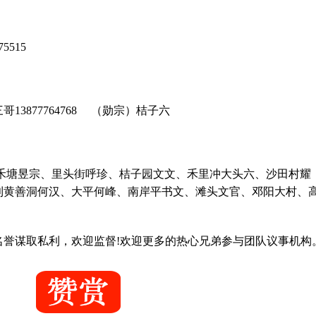
5515
3877764768 （勋宗）桔子六
大禾塘昱宗、里头街呼珍、桔子园文文、禾里冲大头六、沙田村耀
利黄善洞何汉、大平何峰、南岸平书文、滩头文官、邓阳大村、
名誉谋取私利，欢迎监督!欢迎更多的热心兄弟参与团队议事机构