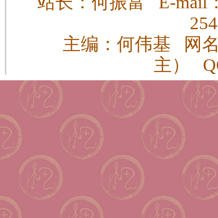
站长：何振富 E-mail：h
25
主编：何伟基 网
主） QQ