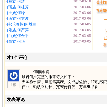
[彝族]何洁
2017-03-18
[瑶族]何桂芳
2017-03-06
[土族]何峰
2017-03-06
[满族]何文波
2017-03-06
[鄂伦春族]何胜宝
2017-03-05
[傣族]何严萍
2017-03-05
[白族]何金平
2017-03-05
[白族]何华
2017-03-05
才1个评论
何非洋
说:
岫岩何姓完整的排辈诗文如下：
天国祚永康，世德笃其庆。文成思佐治，武耀振家
1楼
伟业，勤敏立功长。宽宏传百代，万年继书香
发表评论