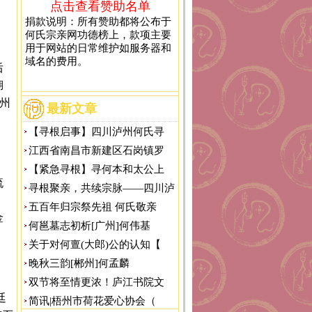
点击查看赞助名单
捐款说明：所有赞助都将公布于
何氏宗亲网功德榜上，款项主要
用于网站的日常维护如服务器和
域名的费用。
后
湖
州
最新文章
【寻根启事】四川泸州何氏寻
江西省南昌市新建区石岗镇罗
【紧急寻根】寻何本和太公上
流
寻根聚亲，共续宗脉——四川泸
五百年归宗祭先祖 何氏敬亲
金
何邕墓志初析[广州]何伟基
关于对何亶(大郎)公的认知【
晚秋三韵[郴州]何孟麟
双节将至情更浓！庐江书院文
廷
简讯|梧州市荷花爱心协会（