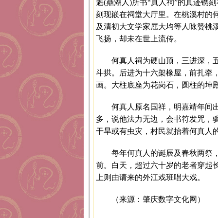
魁(鼎湖人)所书“真人祠”的真迹镌
刻现嵌在祠堂大厅里。在桃溪村的何
及清初大文学家屈大均等人咏赞桃溪
飞扬，却未在世上流传。
何真人祠为硬山顶，三进深，
斗拱。后进为十六架椽屋，前扎牵
画。大柱底座为花岗石，圆柱的坤
何真人原名国祥，明嘉靖年间
多，说他法力无边，会书符发咒，
干旱或有虫灾，村民就抬着何真人
每年何真人的诞辰及春秋两祭
前。白天，超过六十岁的老者穿起
上则由请来的外江戏班唱大戏。
（来源：肇庆数字文化网）