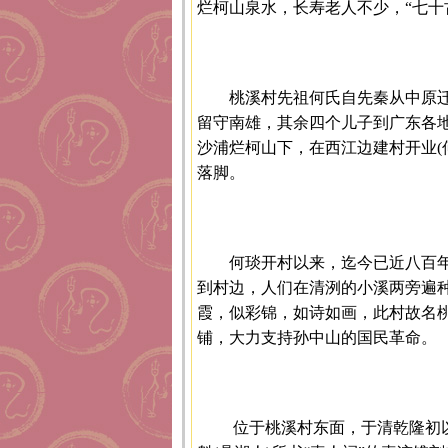
烂柯山泉水，长寿老人不少，“七十
桃溪村先祖何氏自先秦从中原
留守南雄，其余四个儿子到广东各地
沙浦烂柯山下，在西江边建村开业(
落脚。
何琰开村以来，迄今已近八百
到村边，人们在清洌的小溪两旁遍
霞，似彩锦，如诗如画，此村故名
铺，大力支持孙中山的国民革命。
位于桃溪村东面，于清乾隆初