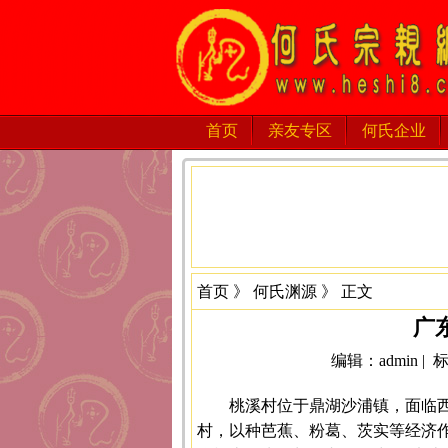
首页
亲友专区
何氏企业
首页
》
何氏渊源
》 正文
广
编辑：admin |
桃溪村位于鼎湖沙浦镇，面临西
村，以种芭蕉、粉葛、茨实等经济