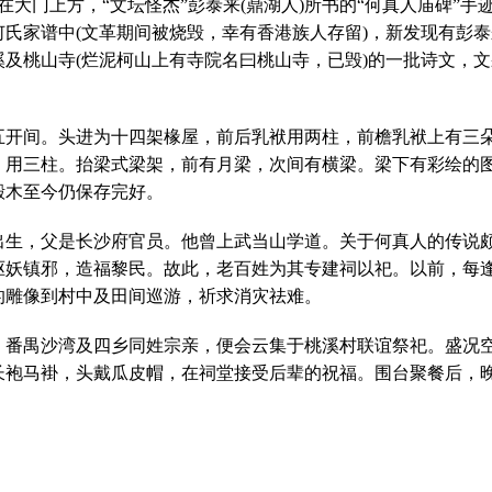
刻在大门上方，“文坛怪杰”彭泰来(鼎湖人)所书的“何真人庙碑”手
氏家谱中(文革期间被烧毁，幸有香港族人存留)，新发现有彭泰
及桃山寺(烂泥柯山上有寺院名曰桃山寺，已毁)的一批诗文，文
五开间。头进为十四架椽屋，前后乳袱用两柱，前檐乳袱上有三
，用三柱。抬梁式梁架，前有月梁，次间有横梁。梁下有彩绘的
殿木至今仍保存完好。
出生，父是长沙府官员。他曾上武当山学道。关于何真人的传说
驱妖镇邪，造福黎民。故此，老百姓为其专建祠以祀。以前，每
的雕像到村中及田间巡游，祈求消灾祛难。
，番禺沙湾及四乡同姓宗亲，便会云集于桃溪村联谊祭祀。盛况
长袍马褂，头戴瓜皮帽，在祠堂接受后辈的祝福。围台聚餐后，