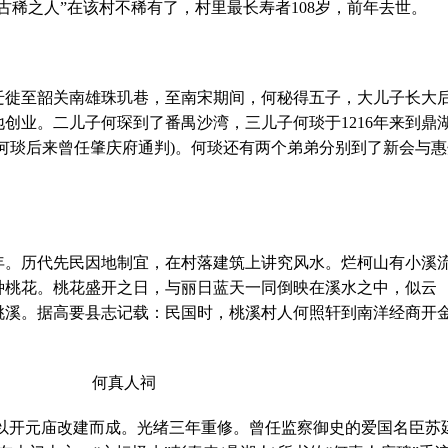
古稀之人”在该村不稀有了，村里最长寿者108岁，前年去世。
迁徙至韶关南雄珠玑巷，至南宋期间，何秘得五子，大儿子长大
创业。二儿子何琛到了番禺沙湾，三儿子何琰于1216年来到鼎
何琰后来曾任肇庆府通判)。何琰还有两个弟弟分别到了新会与惠
年。历代先民因地制宜，在村落建筑上讲究风水。烂柯山有小溪
种桃花。桃花盛开之日，与丽日蓝天一同倒映在溪水之中，似云
桃溪。据高要县志记载：民国时，桃溪村人何照轩到南洋经商开
何真人祠
以开元庙改建而成。光绪三年重修。曾任监察御史的爱国名臣苏