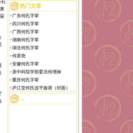
迹石
热门文章
来
广东何氏字辈
采
四川何氏字辈
广西何氏字辈
朵
湖南何氏字辈
图
湖北何氏字辈
何君尧
安徽何氏字辈
颇
原中科院学部委员何增禄
逢
重庆何氏字辈
庐江堂何氏连平族谱（封面）
空
...
晚