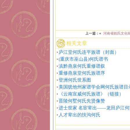
上一篇：«
河南省姓氏文化
相关文章
庐江堂何氏连平族谱（封面）
(重庆市巫山县)何氏谱书
滇黔燕泉何氏重修谱叙
重修燕泉堂何氏族谱序
登洲何氏世系图
美国犹他州家谱学会网何氏族谱目
《云南宣威何氏族谱》（链接）
晋陵何墅何氏先贤像赞
进士世家 名宦辈出——龙田庐江何
人才辈出的扶沟何氏