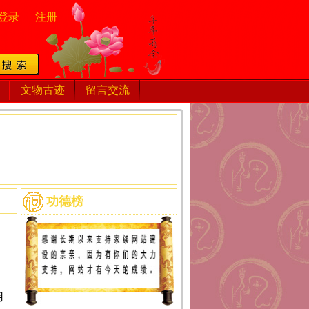
登录
|
注册
文物古迹
留言交流
功德榜
用