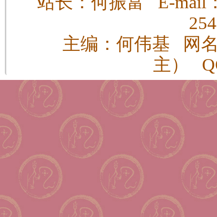
站长：何振富 E-mail：h
25
主编：何伟基 网
主） QQ