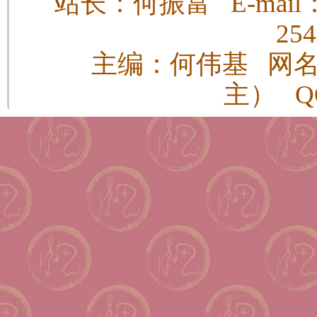
站长：何振富 E-mail：h
25
主编：何伟基 网
主） QQ