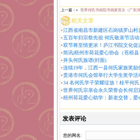
上一篇：«
世界何氏书画院书画家首次（广东河
相关文章
江西省南昌市新建区石岗镇罗山村
五百年归宗祭先祖 何氏敬亲节活动
双节将至情更浓！庐江书院文化促
简讯|梧州市荷花爱心协会（苍梧县
井头何氏族谱(封面)
连续19年，江西一县何氏家族奖励
贵港市何氏会馆举行大学生奖学活
34 名何氏学子荣耀绽放！桂平何氏
世界何氏宗亲会永久荣誉会长何启
梧州荷花爱心助学：新老交替，爱
发表评论
您的网名: