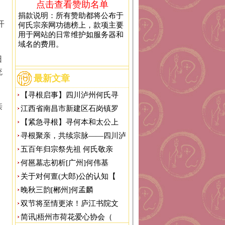
点击查看赞助名单
捐款说明：所有赞助都将公布于
开
何氏宗亲网功德榜上，款项主要
用于网站的日常维护如服务器和
域名的费用。
日
统
最新文章
【寻根启事】四川泸州何氏寻
亲
江西省南昌市新建区石岗镇罗
【紧急寻根】寻何本和太公上
寻根聚亲，共续宗脉——四川泸
，
五百年归宗祭先祖 何氏敬亲
何邕墓志初析[广州]何伟基
关于对何亶(大郎)公的认知【
晚秋三韵[郴州]何孟麟
双节将至情更浓！庐江书院文
简讯|梧州市荷花爱心协会（