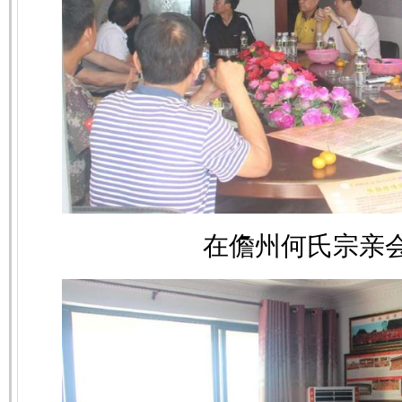
在儋州何氏宗亲