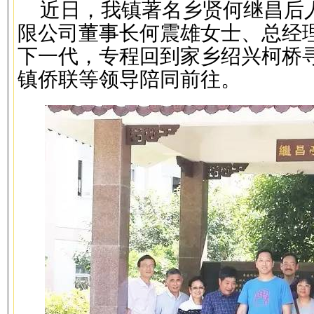
近日，我镇著名乡贤何继昌后
限公司董事长何震雄女士、总经
下一代，专程回到家乡绍兴柯桥
镇侨联等领导陪同前往。