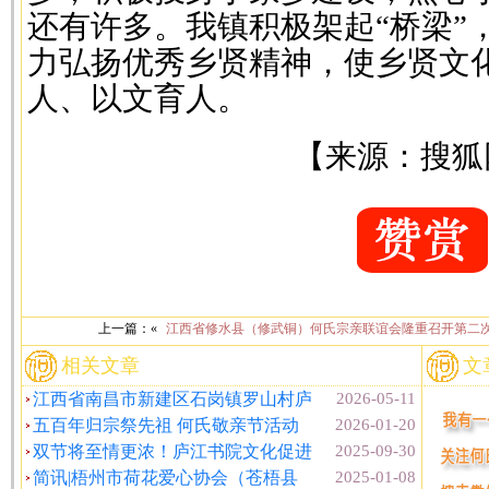
还有许多。我镇积极架起“桥梁”
力弘扬优秀乡贤精神，使乡贤文
人、以文育人。
【来源：搜狐
上一篇：«
江西省修水县（修武铜）何氏宗亲联谊会隆重召开第二
相关文章
文
江西省南昌市新建区石岗镇罗山村庐
2026-05-11
五百年归宗祭先祖 何氏敬亲节活动
2026-01-20
双节将至情更浓！庐江书院文化促进
2025-09-30
简讯|梧州市荷花爱心协会（苍梧县
2025-01-08