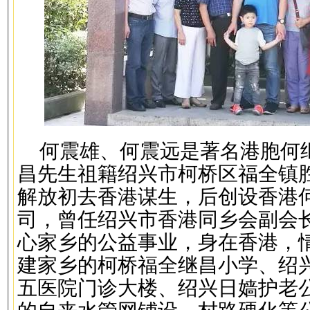
何震雄、何震远是著名港胞何
昌先生祖籍绍兴市柯桥区福全镇
解放初去香港谋生，后创设香港
司，曾任绍兴市香港同乡会副会
心家乡的公益事业，身在香港，
建家乡的柯桥福全继昌小学、绍
五医院门诊大楼、绍兴日嫱护老