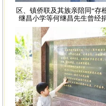
区、镇侨联及其族亲陪同“存
继昌小学等何继昌先生曾经