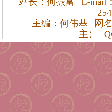
站长：何振富 E-mail：h
25
主编：何伟基 网
主） QQ