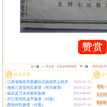
上一篇：«
何永智：生命必须更精彩
下一篇：
深圳何氏宗
相关文章
文
江西省南昌市新建区石岗镇罗山村庐
2026-05-11
海南三英堂何氏家谱（何兴家谱）
2024-12-24
临武县万水何家村族谱
2023-09-05
庐江堂何氏连平族谱（封面）
2020-08-19
西垣何氏族谱（封面）
2020-07-10