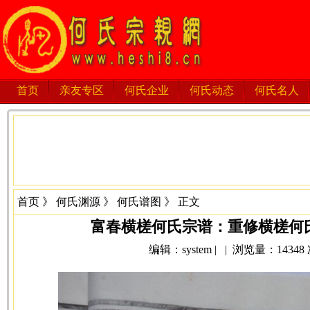
首页
亲友专区
何氏企业
何氏动态
何氏名人
首页
》
何氏渊源
》
何氏谱图
》 正文
富春横槎何氏宗谱：重修横槎何
编辑：system | | 浏览量：14348 次 