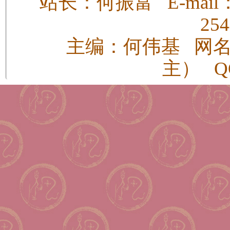
站长：何振富 E-mail：h
25
主编：何伟基 网
主） QQ