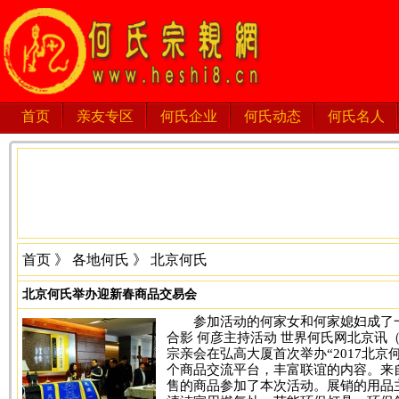
首页
亲友专区
何氏企业
何氏动态
何氏名人
首页
》
各地何氏
》 北京何氏
北京何氏举办迎新春商品交易会
参加活动的何家女和何家媳妇成了
合影 何彦主持活动 世界何氏网北京讯（
宗亲会在弘高大厦首次举办“2017北
个商品交流平台，丰富联谊的内容。来
售的商品参加了本次活动。展销的用品