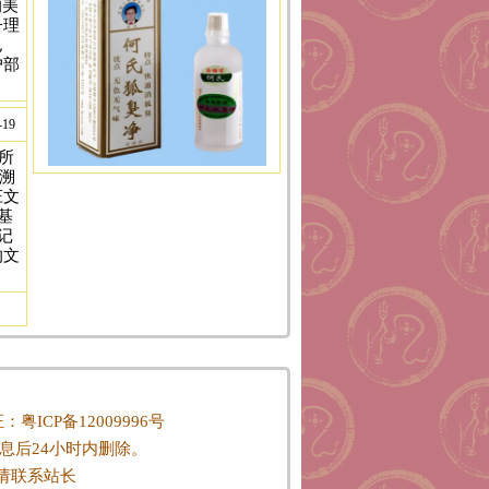
的美
子理
也
户部
-19
所
溯
庄文
基
记
的文
P证：
粤ICP备12009996号
息后24小时内删除。
请联系站长