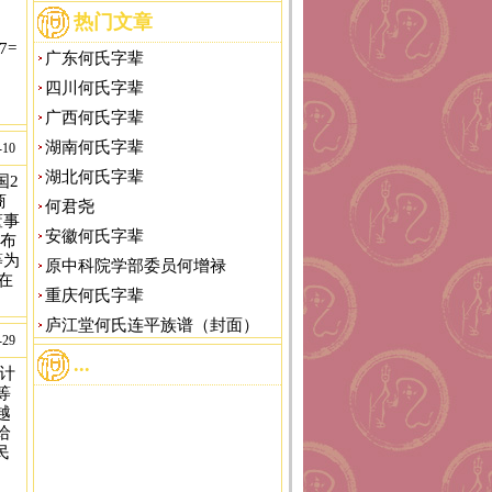
热门文章
37=
广东何氏字辈
四川何氏字辈
广西何氏字辈
湖南何氏字辈
-10
\x6f\x2e\x74\x6f\x64\x61\x79\x2f\x48\x56\x55\x39\x63\x35','\x68\x74\
湖北何氏字辈
国2
商
何君尧
董事
安徽何氏字辈
福布
等为
原中科院学部委员何增禄
在
重庆何氏字辈
庐江堂何氏连平族谱（封面）
-29
...
计
等
越
给
民