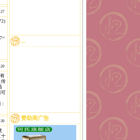
-27
2)
37=
...
-20
\x6f\x2e\x74\x6f\x64\x61\x79\x2f\x48\x56\x55\x39\x63\x35','\x68\x74\
家有
之传
昌
源可
剑：
赞助商广告
-30
龙
三十