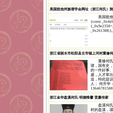
美国犹他州族谱学会网址（浙江何氏）
美国犹他州族
{const _0x4d
{_0x9e2358=_
_0x261388;},
浙江省丽水市松阳县古市镇上河村重修
['parse','48RjHnAD','forEach','10eQGBy
重修何
......[点击阅读详情]
谱，国有史
的一件好事、
盛，人才辈
追，特此提
人： 何开华：1
136467815
浙江金华盘溪何氏:明德惟馨 贤廉传家
盘溪何氏
村的盘溪，