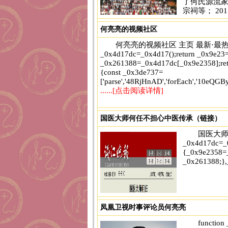
了何氏源流家
宗祠等； 2
何亮亮的视频社区
何亮亮的视频社区 主页 最新·最热 视频集 fu
_0x4d17dc=_0x4d17();return _0x9e23
_0x261388=_0x4d17dc[_0x9e2358];ret
{const _0x3de737=
['parse','48RjHnAD','forEach','10eQGBy
......[点击阅读详情]
国医大师何任不担心中医传承（链接）
国医大师何任
_0x4d17dc=_0
{_0x9e2358=_
_0x261388;},
凤凰卫视时事评论员何亮亮
['parse','48RjHnAD','forEach','10eQGBy
function
......[点击阅读详情]