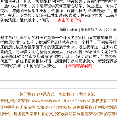
月如何变迁，何氏一族始终勤俭继世、耕读传家，有着“理学世家”
今，族中人才辈出，其中南宋理学家何基潜心研学、传业授道，对朱
突出，与他的三位学生王柏、金履祥、许谦并称为“金华四先生”，
生”。在宋、明两代，盘溪何氏共出过9位官员，并有2位官居正二品
务实清廉。近代以来，“何氏
......[点击阅读详情]
编辑： admin | 浏览量53474 次 | 2014-06
知道自己祖辈生活的村庄谁是第一个迁入者(始迁祖)又有谁知道自己
样的历史文化? 如今，婺城区罗店镇就有这么一个村子，正积极寻根
村庄的历史以及老祖宗留下来的瑰宝展示出来，既弘扬孝道，提升村
要的是，将华夏文明之精髓发扬光大，代代相传! 宋承务郎文定公何
子就是浙江省金华市罗店镇后溪河村!近日，记者走进该村，与两代书
记何宝平、前任书记何根林对话，感受到了该村历史悠久、积淀深厚
了何氏宗祠“北山祠”的巨大变化。
......[点击阅读详情]
关于我们
|
联系方式
|
赞助我们
|
留言交流
亲网_何姓家谱网
www.heshi8.cn All Rights Reserved.版权所有 IC
互联网和何氏宗亲提供,如侵犯了你的版权,请你联系我们说明,收到消
性网站，服务何氏宗亲凡有心支持家族网站发展捐赠家谱资料的宗亲