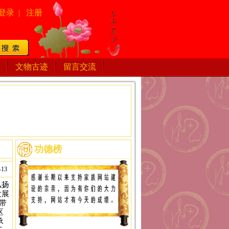
登录
|
注册
文物古迹
留言交流
功德榜
-13
弘扬
发展
带
区
承