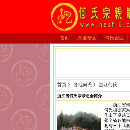
首页
亲友专区
何氏企业
首页
》
各地何氏
》 浙江何氏
浙江省何氏宗亲总会简介
浙江省
何氏祖徳家
作出了卓越贡
领全省各地宗
县有三十几套