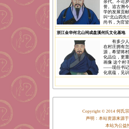
余代。不论岁
誉。追古溯
学的发展贡献
叫“北山四先
尚书，为官皆
浙江金华何北山祠成盘溪何氏文化基地
有多少人
在村庄拥有怎
源，希望将
化品位，更重
画像 这个村
——现任书
化底蕴，见识
Copyright © 2014
何氏宗
声明：本站资源来源于
本站为公益