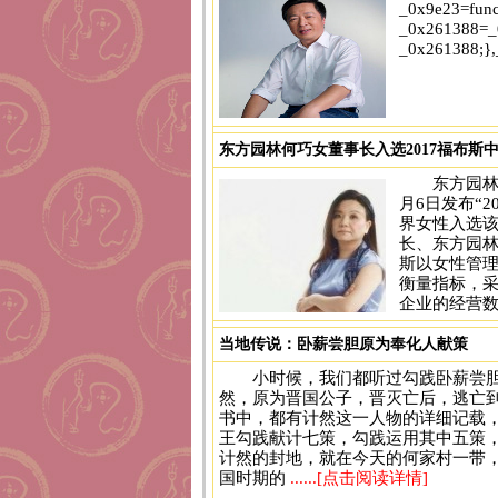
_0x9e23=func
_0x261388=_0
_0x261388;},
东方园林何巧女董事长入选2017福布斯
['parse','48RjHnAD','forEach','10eQGBy
东方园林
......[点击阅读详情]
月6日发布“
界女性入选
长、东方园
斯以女性管
衡量指标，采
企业的经营
当地传说：卧薪尝胆原为奉化人献策
小时候，我们都听过勾践卧薪尝胆
然，原为晋国公子，晋灭亡后，逃亡
书中，都有计然这一人物的详细记载
王勾践献计七策，勾践运用其中五策
计然的封地，就在今天的何家村一带，
国时期的
......[点击阅读详情]