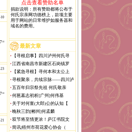
点击查看赞助名单
捐款说明：所有赞助都将公布于
何氏宗亲网功德榜上，款项主要
-10
用于网站的日常维护如服务器和
域名的费用。
37=
最新文章
【寻根启事】四川泸州何氏寻
江西省南昌市新建区石岗镇罗
-23
【紧急寻根】寻何本和太公上
x6f\x2e\x74\x6f\x64\x61\x79\x2f\x48\x56\x55\x39\x63\x35','\x68\x74\
寻根聚亲，共续宗脉——四川泸
五百年归宗祭先祖 何氏敬亲
37=
何邕墓志初析[广州]何伟基
关于对何亶(大郎)公的认知【
晚秋三韵[郴州]何孟麟
双节将至情更浓！庐江书院文
-21
\x6f\x2e\x74\x6f\x64\x61\x79\x2f\x48\x56\x55\x39\x63\x35','\x68\x74\
简讯|梧州市荷花爱心协会（