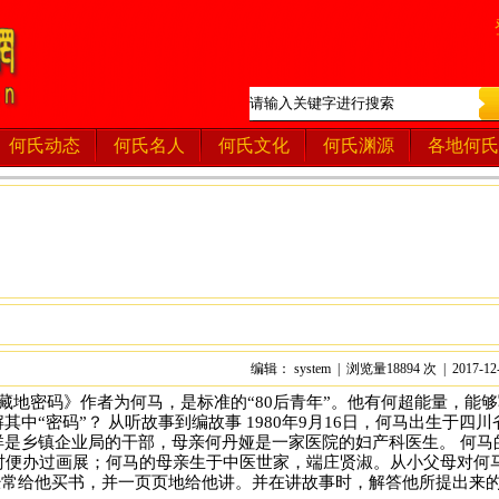
何氏动态
何氏名人
何氏文化
何氏渊源
各地何氏
编辑： system | 浏览量18894 次 | 2017-12
《藏地密码》作者为何马，是标准的“80后青年”。他有何超能量，能
中“密码”？ 从听故事到编故事 1980年9月16日，何马出生于四川
祥是乡镇企业局的干部，母亲何丹娅是一家医院的妇产科医生。 何马
时便办过画展；何马的母亲生于中医世家，端庄贤淑。从小父母对何
经常给他买书，并一页页地给他讲。并在讲故事时，解答他所提出来