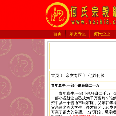
首页
亲友专区
何氏企业
首页
》
亲友专区
》 他姓何缘
青年真牛:一部小说狂赚二千万
青年真牛:一部小说狂赚二千万 
一部小说就让自己成为千万富翁？谁解其
资中县一个普通市民家庭，父亲韩华
父亲是老牌大学生，多才多艺，20岁
寄寓了很大的希望。 2岁开始，母亲