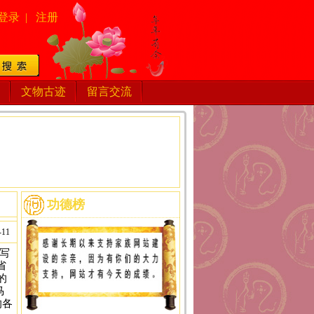
登录
|
注册
文物古迹
留言交流
功德榜
-11
够写
省
的
马
的各