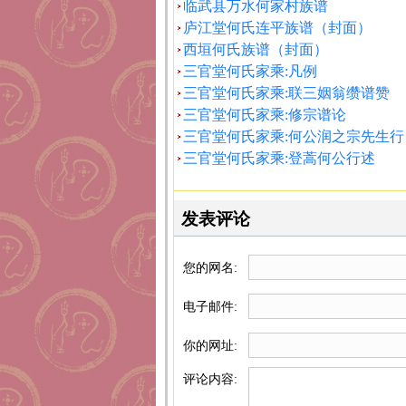
临武县万水何家村族谱
庐江堂何氏连平族谱（封面）
西垣何氏族谱（封面）
三官堂何氏家乘:凡例
三官堂何氏家乘:联三姻翁缵谱赞
三官堂何氏家乘:修宗谱论
三官堂何氏家乘:何公润之宗先生行
三官堂何氏家乘:登蒿何公行述
发表评论
您的网名:
电子邮件:
你的网址:
评论内容: