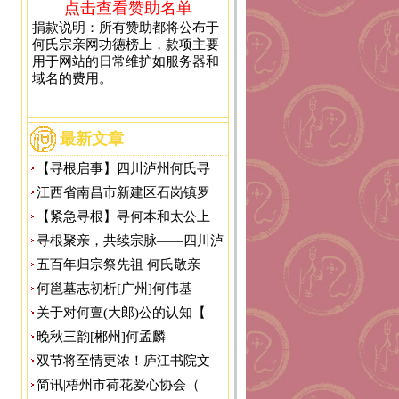
点击查看赞助名单
捐款说明：所有赞助都将公布于
何氏宗亲网功德榜上，款项主要
用于网站的日常维护如服务器和
域名的费用。
最新文章
【寻根启事】四川泸州何氏寻
江西省南昌市新建区石岗镇罗
【紧急寻根】寻何本和太公上
寻根聚亲，共续宗脉——四川泸
五百年归宗祭先祖 何氏敬亲
何邕墓志初析[广州]何伟基
关于对何亶(大郎)公的认知【
晚秋三韵[郴州]何孟麟
双节将至情更浓！庐江书院文
简讯|梧州市荷花爱心协会（