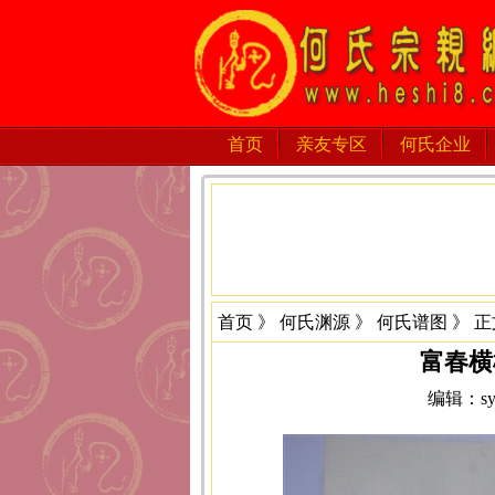
首页
亲友专区
何氏企业
首页
》
何氏渊源
》
何氏谱图
》 正
富春横
编辑：sys