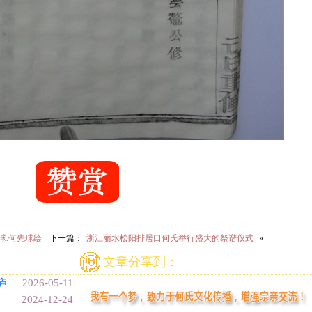
球.何先球绘
下一篇：
浙江丽水松阳排居口何氏举行盛大的祭谱仪式
»
文章分享到：
庐
2026-05-11
2024-12-24