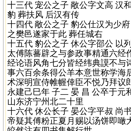
十三代 宠公之子 敞公字文高 汉
豹 葬扶风 后汉有传
十四代 敞公之子 豹公仕汉为少府
之樊邑遂家于此 葬任城右
十五代 豹公之子 休公字邵公 
太傅陈蕃辟之与参政事精通六经
经论语风角七分皆经纬典謨不与
事六百余条得公羊本意世称学海
术深明宣侍帷幄倖臣不悦乃拜议郎
永建己巳年 子二 晏 昌 公卒于元
山东济宁州北二十里
十六代 休公长子 晏公字平叔 尚
帝疑其傅粉正夏月赐以汤饼即噉
皎然注有四书集解行世