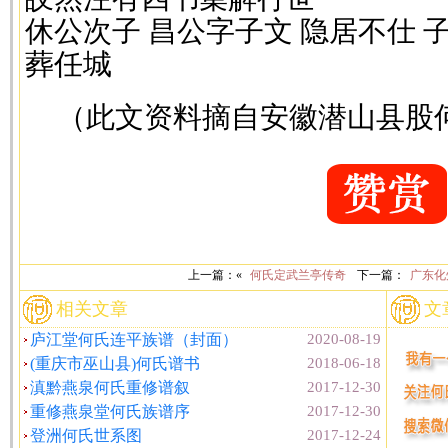
休公次子 昌公字子文 隐居不仕 
葬任城
（此文资料摘自安徽潜山县股何
上一篇：«
何氏定武兰亭传奇
下一篇：
广东化
相关文章
文
庐江堂何氏连平族谱（封面）
2020-08-19
(重庆市巫山县)何氏谱书
2018-06-18
滇黔燕泉何氏重修谱叙
2017-12-30
重修燕泉堂何氏族谱序
2017-12-30
登洲何氏世系图
2017-12-24