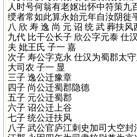
人时号何翁有老妪出怀中符策九
绶者常如此算永始元年自汝阴徙平
八 欣 寿 逸 尚 元 诏 统 武 葬
九代 比干公长子 欣公字元泰 
夫 妣王氏 子一 嘉
次子 寿公字克永 仕汉为蜀郡太
大司农 子一 显
三子 逸公迁豫章
四子 尚公迁蜀郡隐德
五子 元公迁蜀郡
六子 诏公迁上谷
七子 统公迁扶风
八子 武公官庐江刺史加司大空封