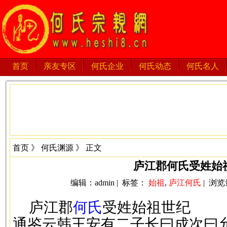
首页
亲友专区
何氏企业
何氏动态
何氏名人
首页
》
何氏渊源
》 正文
庐江郡何氏受姓始
编辑：admin | 标签：
始祖
,
庐江何氏
| 浏览量
庐江郡
何氏
受姓始祖世纪
通鉴云韩王安有二子长曰成次曰