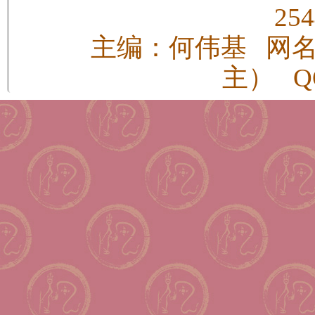
25
主编：何伟基 网
主） QQ