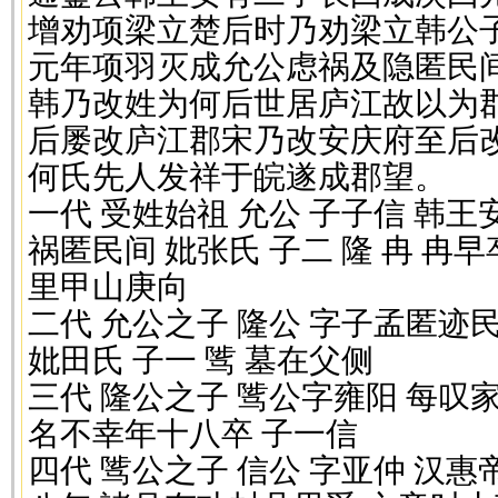
增劝项梁立楚后时乃劝梁立韩公
元年项羽灭成允公虑祸及隐匿民
韩乃改姓为何后世居庐江故以为
后屡改庐江郡宋乃改安庆府至后
何氏先人发祥于皖遂成郡望。
一代 受姓始祖 允公 子子信 韩
祸匿民间 妣张氏 子二 隆 冉 冉
里甲山庚向
二代 允公之子 隆公 字子孟匿
妣田氏 子一 骘 墓在父侧
三代 隆公之子 骘公字雍阳 每
名不幸年十八卒 子一信
四代 骘公之子 信公 字亚仲 汉