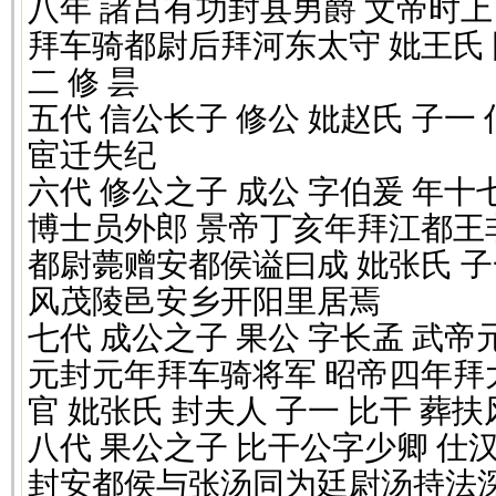
八年 諸吕有功封县男爵 文帝时
拜车骑都尉后拜河东太守 妣王氏 
二 修 昙
五代 信公长子 修公 妣赵氏 子一
宦迁失纪
六代 修公之子 成公 字伯爰 年
博士员外郎 景帝丁亥年拜江都王
都尉薨赠安都侯谥曰成 妣张氏 
风茂陵邑安乡开阳里居焉
七代 成公之子 果公 字长孟 武
元封元年拜车骑将军 昭帝四年拜
官 妣张氏 封夫人 子一 比干 葬
八代 果公之子 比干公字少卿 
封安都侯与张汤同为廷尉汤持法