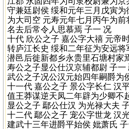
江郡 永固四年为司隶校尉兼为京
守兼廷尉侯 绥和元年三月戊寅为
为大司空 元寿元年七月丙午为前
名去后常令人思慕焉 子一 况
十代 欣公之子 嘉公字大禧 元帝
转庐江长史 绥和二年征为安远将
潜邑后徙新都乡永贵里石塘村家焉 
寿公之子显公仕汉京辅都尉 子一 
武公之子况公汉元始四年嗣爵为
十一代 嘉公之子 景公字长仁 
值王莽谋逆天凤二年辟为少卿不起
显公之子 鄢公仕汉 为光禄大夫 子
十二代 鄢公之子 宠公字世龙 
建武十三年进爵平始侯 妣萧氏 子