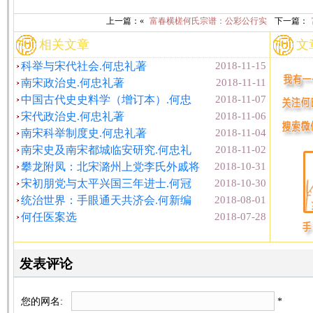
上一篇：«
富春横槎何氏宗谱：公彩公行实
下一篇：
相关文章
文
科举与宋代社会.何忠礼著
2018-11-15
南宋政治史.何忠礼著
2018-11-11
中国古代史史料学（增订本）.何忠
2018-11-07
宋代政治史.何忠礼著
2018-11-06
南宋科举制度史.何忠礼著
2018-11-04
南宋史及南宋都城临安研究.何忠礼
2018-11-02
攀龙附凤：北宋潞州上党李氏外戚将
2018-10-31
宋初朋党与太平兴国三年进士.何冠
2018-10-30
统治世界：手眼通天共济会.何新编
2018-08-01
何任医案选
2018-07-28
发表评论
您的网名:
*