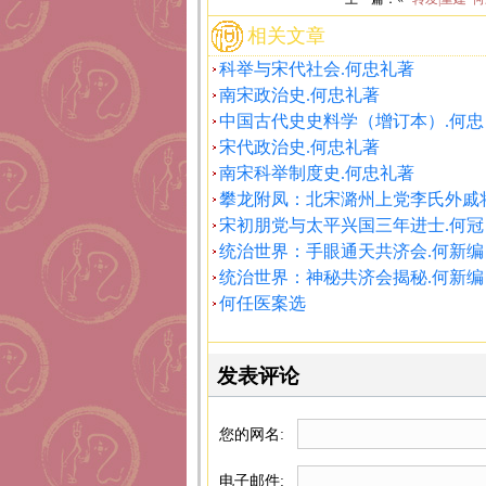
相关文章
科举与宋代社会.何忠礼著
南宋政治史.何忠礼著
中国古代史史料学（增订本）.何忠
宋代政治史.何忠礼著
南宋科举制度史.何忠礼著
攀龙附凤：北宋潞州上党李氏外戚
宋初朋党与太平兴国三年进士.何冠
统治世界：手眼通天共济会.何新编
统治世界：神秘共济会揭秘.何新编
何任医案选
发表评论
您的网名:
电子邮件: