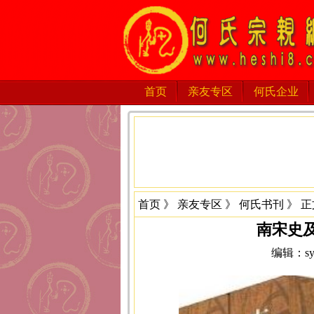
首页
亲友专区
何氏企业
首页
》
亲友专区
》
何氏书刊
》 正
南宋史
编辑：sys