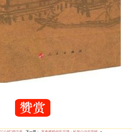
何三公祠”倡议书
下一篇：
富春横槎何氏宗谱：松泉公诒谷堂铭
»