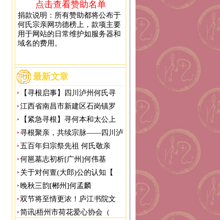
点击查看赞助名单
捐款说明：所有赞助都将公布于
何氏宗亲网功德榜上，款项主要
用于网站的日常维护如服务器和
域名的费用。
最新文章
【寻根启事】四川泸州何氏寻
江西省南昌市新建区石岗镇罗
【紧急寻根】寻何本和太公上
寻根聚亲，共续宗脉——四川泸
五百年归宗祭先祖 何氏敬亲
何邕墓志初析[广州]何伟基
关于对何亶(大郎)公的认知【
晚秋三韵[郴州]何孟麟
双节将至情更浓！庐江书院文
简讯|梧州市荷花爱心协会（