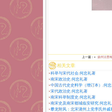
上一篇：«
扬州法曹梅
相关文章
科举与宋代社会.何忠礼著
南宋政治史.何忠礼著
中国古代史史料学（增订本）.何忠
宋代政治史.何忠礼著
南宋科举制度史.何忠礼著
南宋史及南宋都城临安研究.何忠礼
攀龙附凤：北宋潞州上党李氏外戚