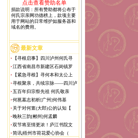
点击查看赞助名单
捐款说明：所有赞助都将公布于
何氏宗亲网功德榜上，款项主要
用于网站的日常维护如服务器和
域名的费用。
最新文章
【寻根启事】四川泸州何氏寻
江西省南昌市新建区石岗镇罗
【紧急寻根】寻何本和太公上
寻根聚亲，共续宗脉——四川泸
五百年归宗祭先祖 何氏敬亲
何邕墓志初析[广州]何伟基
关于对何亶(大郎)公的认知【
晚秋三韵[郴州]何孟麟
双节将至情更浓！庐江书院文
简讯|梧州市荷花爱心协会（