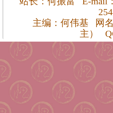
站长：何振富 E-mail：h
25
主编：何伟基 网
主） QQ