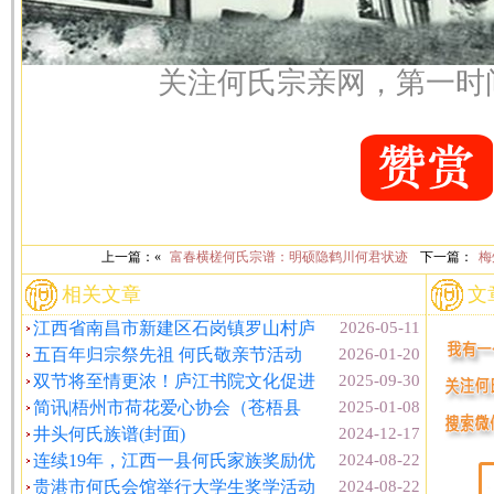
关注何氏宗亲网，第一时
上一篇：«
富春横槎何氏宗谱：明硕隐鹤川何君状迹
下一篇：
梅
相关文章
文
江西省南昌市新建区石岗镇罗山村庐
2026-05-11
五百年归宗祭先祖 何氏敬亲节活动
2026-01-20
双节将至情更浓！庐江书院文化促进
2025-09-30
简讯|梧州市荷花爱心协会（苍梧县
2025-01-08
井头何氏族谱(封面)
2024-12-17
连续19年，江西一县何氏家族奖励优
2024-08-22
贵港市何氏会馆举行大学生奖学活动
2024-08-22