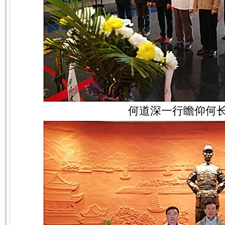
何道深一行瞻仰何