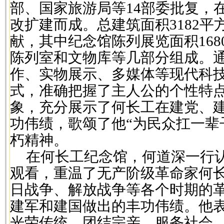
部、国家旅游局等
14
部委批复，
改扩建而成。总建筑面积
3182
平
献，其中纪念馆陈列展览面积
168
陈列室和文物库等几部分组成。
作、实物展示、多媒体等现代科
式，准确把握了主人公的个性特
象，充分展示了何长工在建党、
功伟绩，歌颂了他“为民众扛一辈
朽精神。
在何长工纪念馆，何道深一行
观看，重温了无产阶级革命家何
日战争、解放战争等各个时期的
建军和建国做出的丰功伟绩。他
光荣传统，团结宗亲，服务社会