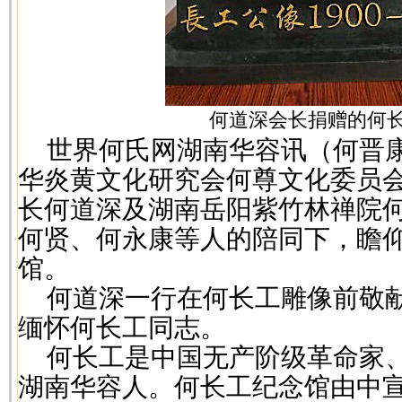
何道深会长捐赠的何
世界何氏网湖南华容讯（何晋
华炎黄文化研究会何尊文化委员
长何道深及湖南岳阳紫竹林禅院
何贤、何永康等人的陪同下，瞻
馆。
何道深一行在何长工雕像前敬
缅怀何长工同志。
何长工是中国无产阶级革命家
湖南华容人。何长工纪念馆由中