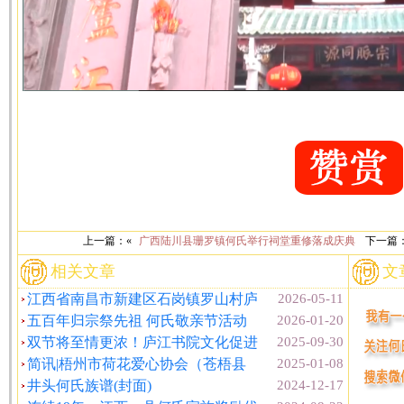
上一篇：«
广西陆川县珊罗镇何氏举行祠堂重修落成庆典
下一篇
相关文章
文
江西省南昌市新建区石岗镇罗山村庐
2026-05-11
五百年归宗祭先祖 何氏敬亲节活动
2026-01-20
双节将至情更浓！庐江书院文化促进
2025-09-30
简讯|梧州市荷花爱心协会（苍梧县
2025-01-08
井头何氏族谱(封面)
2024-12-17