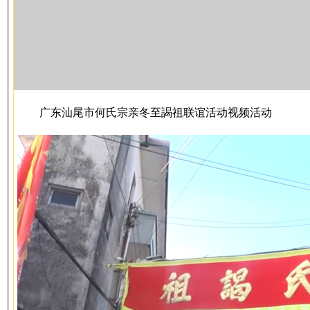
广东汕尾市何氏宗亲冬至謁祖联谊活动视频活动