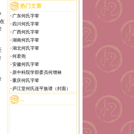
热门文章
中
广东何氏字辈
京在
四川何氏字辈
荣
广西何氏字辈
湖南何氏字辈
湖北何氏字辈
还
何君尧
公
安徽何氏字辈
原中科院学部委员何增禄
会
重庆何氏字辈
庐江堂何氏连平族谱（封面）
...