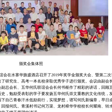
颁奖会集体照
氏联谊会在水寨华旗盛酒店召开了2019年奖学金颁奖大会、暨第二次
取了研究生、高考一本名校录取优秀学子进行颁奖。会议由副会
会副总会长、五华何氏联谊会会长何书枢作了精彩的讲话，回顾
历史，勉励受表彰的学子要发扬五华何氏崇文重教的文化传统，
洒下自己青春汗水低励前行，实现梦想，谱写何氏新编章，早日
，回报何氏。青溪村书记何万渠、龙村樟华学校校长何耀南、转