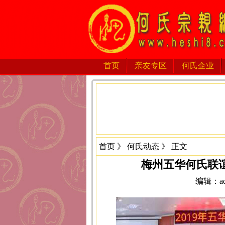
首页
亲友专区
何氏企业
首页
》
何氏动态
》 正文
梅州五华何氏联
编辑：adm