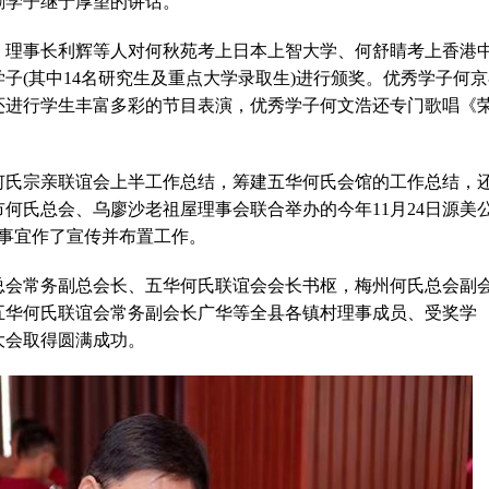
励学子继于厚望的讲话。
，理事长利辉等人对何秋苑考上日本上智大学、何舒睛考上香港
学子(其中14名研究生及重点大学录取生)进行颁奖。优秀学子何
还进行学生丰富多彩的节目表演，优秀学子何文浩还专门歌唱《
何氏宗亲联谊会上半工作总结，筹建五华何氏会馆的工作总结，
何氏总会、乌廖沙老祖屋理事会联合举办的今年11月24日源美
的事宜作了宣传并布置工作。
总会常务副总会长、五华何氏联谊会会长书枢，梅州何氏总会副
五华何氏联谊会常务副会长广华等全县各镇村理事成员、受奖学
大会取得圆满成功。