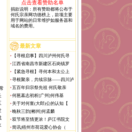
点击查看赞助名单
捐款说明：所有赞助都将公布于
何氏宗亲网功德榜上，款项主要
用于网站的日常维护如服务器和
域名的费用。
最新文章
【寻根启事】四川泸州何氏寻
江西省南昌市新建区石岗镇罗
【紧急寻根】寻何本和太公上
寻根聚亲，共续宗脉——四川泸
五百年归宗祭先祖 何氏敬亲
常
长
何邕墓志初析[广州]何伟基
五
关于对何亶(大郎)公的认知【
发
晚秋三韵[郴州]何孟麟
成
双节将至情更浓！庐江书院文
水
简讯|梧州市荷花爱心协会（