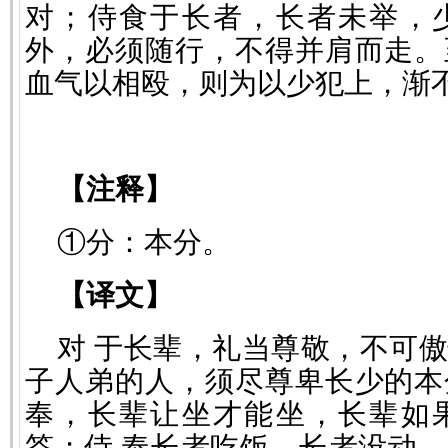
对；侍食于长者，长者未举，
外，必须随行，不得并肩而走。
血气以相殴，则为以少犯上，渐
—
【注释】
①分：本分。
【译文】
对 于长辈，礼当尊敬，不可
子人弟的人，须尽尊卑长少的本
奉，长辈让坐才能坐，长辈如
答；侍 奉长者吃饭，长者没动