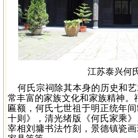
江苏泰兴何
何氏宗祠除其本身的历史和艺
常丰富的家族文化和家族精神。
匾额，何氏七世祖于明正统年间
十则》，清光绪版《何氏家乘》
宰相刘墉书法竹刻，景德镇瓷画