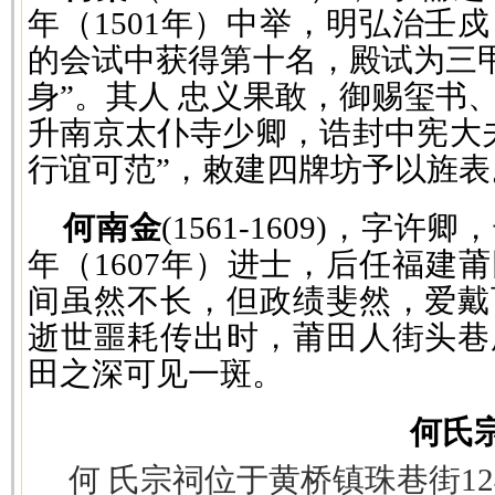
年（1501年）中举，明弘治壬戍
的会试中获得第十名，殿试为三甲
身”。其人 忠义果敢，御赐玺书
升南京太仆寺少卿，诰封中宪大
行谊可范”，敕建四牌坊予以旌表
何南金
(1561-1609)，字
年（1607年）进士，后任福建
间虽然不长，但政绩斐然，爱戴
逝世噩耗传出时，莆田人街头巷
田之深可见一斑。
何氏宗
何 氏宗祠位于黄桥镇珠巷街1