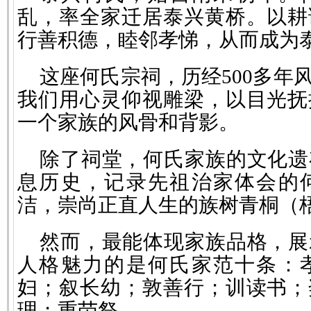
乱，率全家迁居泰兴黄桥。以耕
行善积德，睦邻孝悌，从而成为
这座何氏宗祠，历经500多年
我们用心灵仰视雕梁，以目光抚
一个家族的风骨和背影。
除了祠堂，何氏家族的文化遗
息历史，记录先祖治家体会的
洁，崇尚正直人生的族树青桐（
然而，最能体现家族品格，展
人格魅力的是何氏家范十条：
妇；叙长幼；敦善行；训读书；
理；重茔祭。