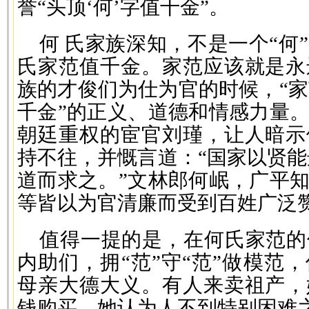
誉“头顶‘何’字值千金”。
何 氏家族深知，不是一个“何
氏家范值千金。家范应该就是永
族的才俊们为仕为官的时候，“家
千金”的正义、道德和情感力量
朝廷重权的宦官刘瑾，让人暗示
持不往，并慨言道：“国家以贤能
道而求之。”文林郎何岷，广平
等皆以为官清廉而受到百姓广泛
值得一提的是，在何氏家范的
内助们，拥“范”守“范”做模范
母亲大德大义。有人来卖祖产，
钱购买。她认为人不到特别困难