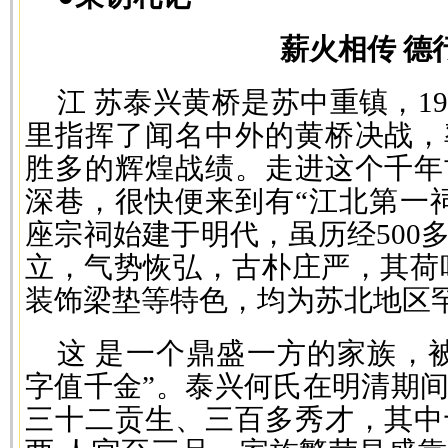
薪火相传 德
江 苏泰兴黄桥是苏中重镇，1
里指挥了闻名中外的黄桥决战，
胜多的辉煌战绩。走进这个千年
深巷，很快便来到有“江北第一
座宗祠始建于明代，虽历经500
立，气势恢弘，古朴庄严，其荷
装饰梁垫等特色，均为苏北地区
这 是一个鼎盛一方的家族，
字值千金”。泰兴何氏在明清期
三十二贡生、三百多秀才，其中