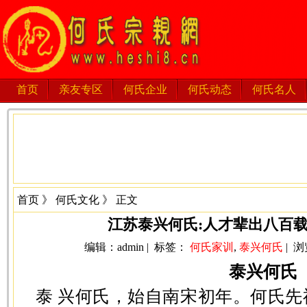
首页
亲友专区
何氏企业
何氏动态
何氏名人
首页
》
何氏文化
》 正文
江苏泰兴何氏:人才辈出八百载
编辑：admin | 标签：
何氏家训
,
泰兴何氏
| 浏
泰兴何氏
泰 兴何氏，始自南宋初年。何氏