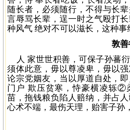
随长者，必须随行，不得与长辈
言辱骂长辈，逞一时之气殴打长
种风气 绝对不可以滋长，这种事
敦善
人 家世世积善，可保子孙蕃
须体此意，毋以尊凌卑，毋以强
论宗党姻友，当以厚道自处，即
门户 欺压贫寒，恃豪横凌轹②
苗，拖钱粮负陷人赔纳，并占人
心术不端，最伤天理，贻害子孙
—