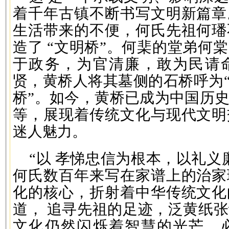
着千年古镇不断书写文明新篇章
生活带来的不便，何氏先祖何璠
造了 “文明桥”。何棐的堂弟何
于政务，为官清廉，敢为民请
贤，黄桥人将其墓侧的石桥呼为“
桥”。如今，黄桥已成为中国历
等，展现着传统文化与现代文明
迷人魅力。
“以 孝悌忠信为根本，以礼义
何氏数百年来写在家谱上的治家
化的核心，折射着中华传统文化
道， 追寻先祖的足迹，泛黄纸
文化仍然闪烁着智慧的光芒，