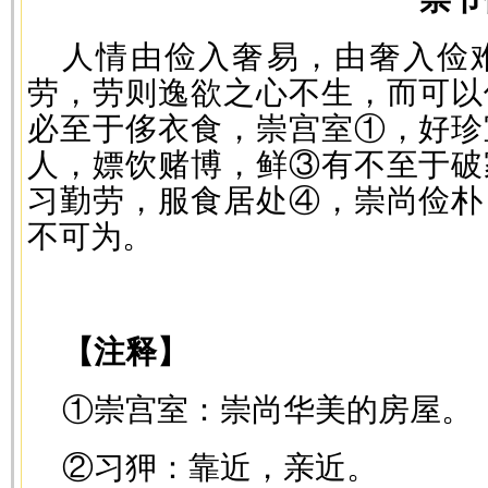
人情由俭入奢易，由奢入俭
劳，劳则逸欲之心不生，而可以
必至于侈衣食，崇宫室①，好珍
人，嫖饮赌博，鲜③有不至于破
习勤劳，服食居处④，崇尚俭朴
不可为。
—
【注释】
①崇宫室：崇尚华美的房屋。
②习狎：靠近，亲近。