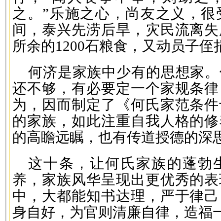
之。”乐施之心，尚友之义，很
间，泰兴先涝后旱，灾民流离失
所余的1200石粮食，又动员子侄
何济是家族中少有的思想家。
还不够，有必要定一个家规条律
为，因而制定了《何氏家范条件
的家族，如此注重自我人格的修
的高瞻远瞩，也有传道授德的深
这十条，让何氏家族的蓬勃
养，家族风华呈现出更优秀的表
中，大都能知书达理，严于律己
身自好，为官则清廉自律，造福