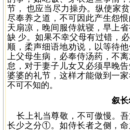
节， 也应当尽力操办。纵使家
尽奉养之道，不可因此产生怨恨
天扇凉，晚间服侍就寝，早上省
缺 少。如果不幸父母有过错，
顺，柔声细语地劝说，以等待他
上父母生病，必奉侍汤药，不离
怠，对于妻子儿女又必须早晚告
婆婆的礼节，这样才能做到一家
不可不知的。
叙长
长上礼当尊敬，不可傲慢。吾
长少之分①。如侍长者之侧，命