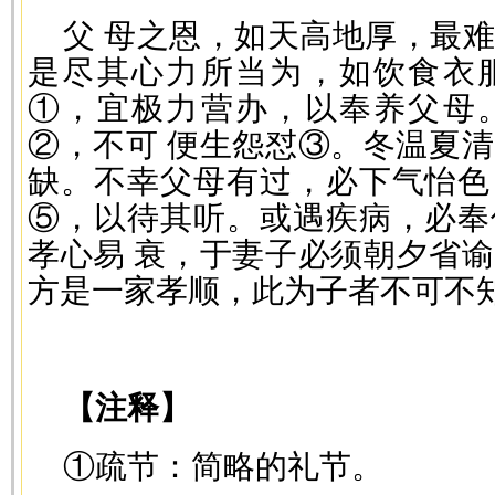
父 母之恩，如天高地厚，最
是尽其心力所当为，如饮食衣
①，宜极力营办，以奉养父母
②，不可 便生怨怼③。冬温夏
缺。不幸父母有过，必下气怡色
⑤，以待其听。或遇疾病，必奉
孝心易 衰，于妻子必须朝夕省
方是一家孝顺，此为子者不可不
—
【注释】
①疏节：简略的礼节。