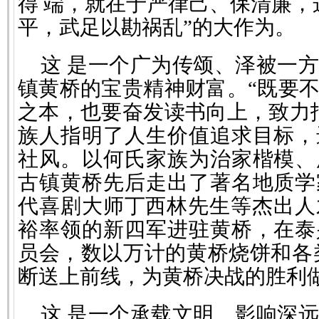
得 端，就在于严律己、保清廉，
平，武足以勘祸乱”的大作为。
这 是一个广为传颂、泽被一
镇黄桥的宝贵精神财富。“既要
之本，也要奋发读书向上，致力
族人指明了人生价值追求目标，
社风。以何氏家族为治家楷模、
古镇黄桥先后走出了著名地质学
代喜剧大师丁西林先生等杰出人才
裕率领的新四军进驻黄桥，在泰
员会，数以万计的黄桥烧饼和各
断送上前线，为黄桥决战的胜利
这 是一个承载文明、影响深