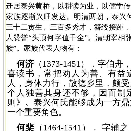
迁居泰兴黄桥，以耕读为业，以儒学传
家族逐渐兴旺发达。明清两朝，泰兴何
三十二贡生、三百多秀才，簪缨接踵，
人赞誉“头顶何字值千金”。清朝宰相
族”。家族代表人物有：
何济
（1373-1451），字
喜读书，常把劝人为善、有益
人，身体力行，散德乡里，颇受
个人独善其身还不够，因而制
则》。泰兴何氏能够成为一方鼎
一个重要角色。
何棐
（1464-1541）， 