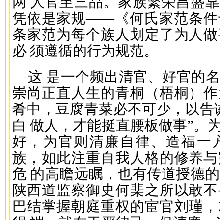
两 人官至三品。家族繁荣昌盛
凭依是家规——《何氏家范条件
条家范为每个族人划定了为人做
必 须遵循的行为规范。
这 是一个频出清官、好官的
崇尚正直人生的青桐（梧桐）作
肴中，豆腐青菜必不可少，以告
白 做人，才能挺直腰板做事”。
好，为官则清廉自律、造福一
族，如此注重自我人格的修养与
危 的高瞻远瞩，也有传道授德
陕西道监察御史何棐之所以敢不
巴结掌握朝庭重权的宦官刘瑾，