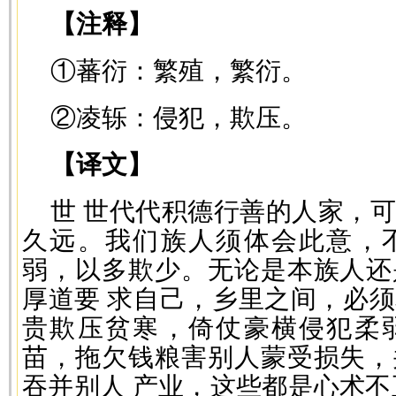
【注释】
①蕃衍：繁殖，繁衍。
②凌轹：侵犯，欺压。
【译文】
世 世代代积德行善的人家，
久远。我们族人须体会此意，
弱，以多欺少。无论是本族人还
厚道要 求自己，乡里之间，必
贵欺压贫寒，倚仗豪横侵犯柔
苗，拖欠钱粮害别人蒙受损失，
吞并别人 产业，这些都是心术不