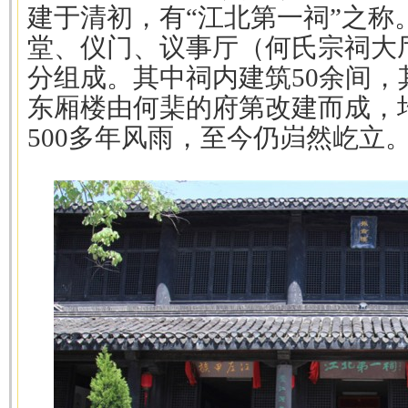
建于清初，有“江北第一祠”之称
堂、仪门、议事厅（何氏宗祠大
分组成。其中祠内建筑50余间
东厢楼由何棐的府第改建而成，
500多年风雨，至今仍岿然屹立