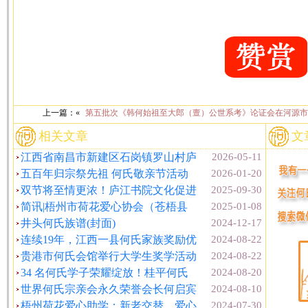
上一篇：«
第五批次《韩何始祖至大郎（亶）公世系考》论证会在河源市
相关文章
文
江西省南昌市新建区石岗镇罗山村庐
2026-05-11
五百年归宗祭先祖 何氏敬亲节活动
2026-01-20
双节将至情更浓！庐江书院文化促进
2025-09-30
简讯|梧州市荷花爱心协会（苍梧县
2025-01-08
井头何氏族谱(封面)
2024-12-17
连续19年，江西一县何氏家族奖励优
2024-08-22
贵港市何氏会馆举行大学生奖学活动
2024-08-22
34 名何氏学子荣耀绽放！桂平何氏
2024-08-20
世界何氏宗亲会永久荣誉会长何启宾
2024-08-10
梧州荷花爱心助学：新老交替，爱心
2024-07-30