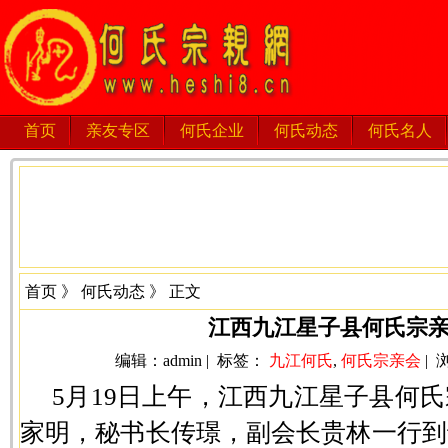
首页
亲友专区
何氏企业
何氏动态
何氏名人
首页
》
何氏动态
》 正文
江西九江星子县何氏宗
编辑：admin | 标签：
九江何氏
,
何氏宗亲会
| 浏
5月19日上午，江西九江星子县何
家明，秘书长传璟，副会长贵林一行到