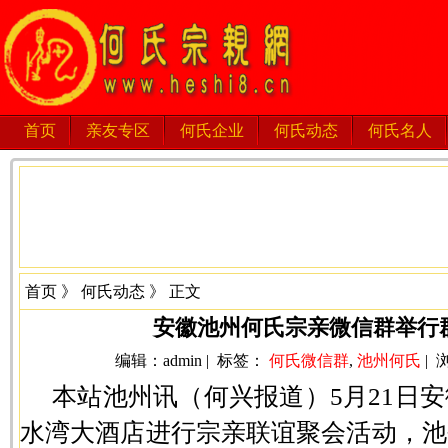
首页
亲友专区
何氏企业
何氏动态
何氏名人
首页
》
何氏动态
》 正文
安徽池州何氏宗亲微信群举行
编辑：admin | 标签：
何氏微信群
,
池州何氏
| 浏
本站池州讯（何兴报道）5月21日
水湾大酒店进行宗亲联谊聚会活动，池