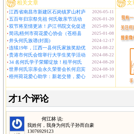
相关文章
文
江西省南昌市新建区石岗镇罗山村庐
2026-05-11
五百年归宗祭先祖 何氏敬亲节活动
2026-01-20
双节将至情更浓！庐江书院文化促进
2025-09-30
简讯|梧州市荷花爱心协会（苍梧县
2025-01-08
井头何氏族谱(封面)
2024-12-17
连续19年，江西一县何氏家族奖励优
2024-08-22
贵港市何氏会馆举行大学生奖学活动
2024-08-22
34 名何氏学子荣耀绽放！桂平何氏
2024-08-20
世界何氏宗亲会永久荣誉会长何启宾
2024-08-10
梧州荷花爱心助学：新老交替，爱心
2024-07-30
才1个评论
何江林
说:
我姓何，我身为何氏子孙而自豪
13076929123