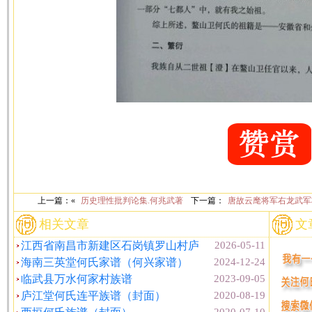
上一篇：«
历史理性批判论集.何兆武著
下一篇：
唐故云麾将军右龙武军
相关文章
文
江西省南昌市新建区石岗镇罗山村庐
2026-05-11
海南三英堂何氏家谱（何兴家谱）
2024-12-24
临武县万水何家村族谱
2023-09-05
庐江堂何氏连平族谱（封面）
2020-08-19