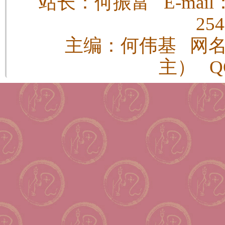
站长：何振富 E-mail：h
25
主编：何伟基 网
主） QQ