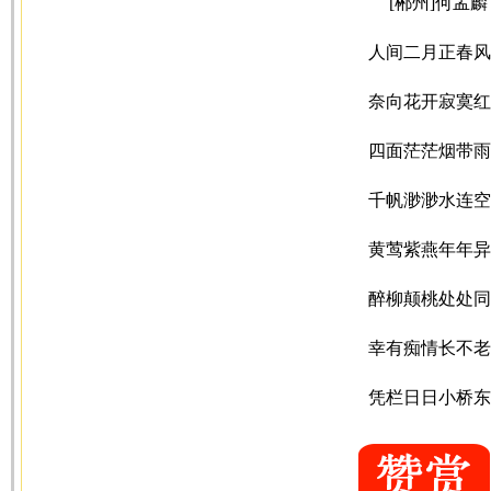
[郴州]何孟麟
人间二月正春风
奈向花开寂寞红
四面茫茫烟带雨
千帆渺渺水连空
黄莺紫燕年年异
醉柳颠桃处处同
幸有痴情长不老
凭栏日日小桥东