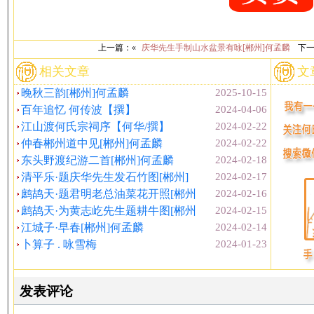
上一篇：«
庆华先生手制山水盆景有咏[郴州]何孟麟
下一
相关文章
文
晚秋三韵[郴州]何孟麟
2025-10-15
百年追忆 何传波【撰】
2024-04-06
江山渡何氏宗祠序【何华/撰】
2024-02-22
仲春郴州道中见[郴州]何孟麟
2024-02-22
东头野渡纪游二首[郴州]何孟麟
2024-02-18
清平乐·题庆华先生发石竹图[郴州]
2024-02-17
鹧鸪天·题君明老总油菜花开照[郴州
2024-02-16
鹧鸪天·为黄志屹先生题耕牛图[郴州
2024-02-15
江城子·早春[郴州]何孟麟
2024-02-14
卜算子 . 咏雪梅
2024-01-23
发表评论