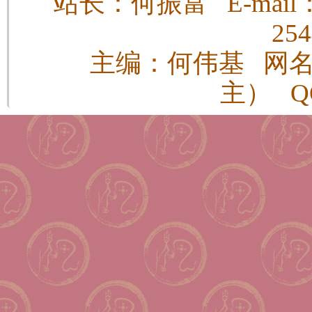
站长：何振富 E-mail：h
25
主编：何伟基 网
主） QQ