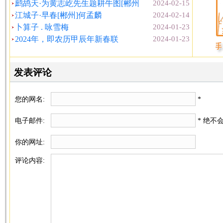
鹧鸪天·为黄志屹先生题耕牛图[郴州
2024-02-15
江城子·早春[郴州]何孟麟
2024-02-14
卜算子 . 咏雪梅
2024-01-23
2024年，即农历甲辰年新春联
2024-01-23
发表评论
您的网名:
*
电子邮件:
* 绝不
你的网址:
评论内容: