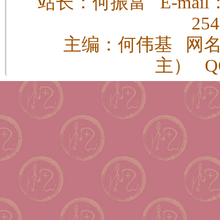
站长：何振富 E-mail：h
25
主编：何伟基 网
主） QQ