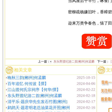
当风屋后千竿竹，啄食门
密柳疏杨嫌旧叶，香樟碧
迩来万类争春色，恼了田
上一篇：«
东头野渡纪游二首[郴州]何孟麟
下一篇：
相关文章
文
晚秋三韵[郴州]何孟麟
2025-10-15
百年追忆 何传波【撰】
2024-04-06
江山渡何氏宗祠序【何华/撰】
2024-02-22
东头野渡纪游二首[郴州]何孟麟
2024-02-18
清平乐·题庆华先生发石竹图[郴州]
2024-02-17
鹧鸪天·题君明老总油菜花开照[郴州
2024-02-16