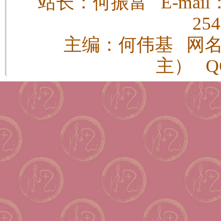
站长：何振富 E-mail：h
25
主编：何伟基 网
主） QQ