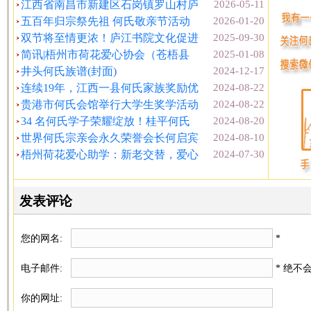
江西省南昌市新建区石岗镇罗山村庐
2026-05-11
五百年归宗祭先祖 何氏敬亲节活动
2026-01-20
双节将至情更浓！庐江书院文化促进
2025-09-30
简讯|梧州市荷花爱心协会（苍梧县
2025-01-08
井头何氏族谱(封面)
2024-12-17
连续19年，江西一县何氏家族奖励优
2024-08-22
贵港市何氏会馆举行大学生奖学活动
2024-08-22
34 名何氏学子荣耀绽放！桂平何氏
2024-08-20
世界何氏宗亲会永久荣誉会长何启宾
2024-08-10
梧州荷花爱心助学：新老交替，爱心
2024-07-30
发表评论
您的网名:
*
电子邮件:
* 绝不
你的网址: