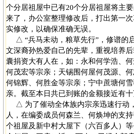
个分居祖屋中已有20个分居祖屋将主
来了，办公室整理修改后，打出第一次
实修改，以确保准确无误。
△ “兵马未动，粮草先行”，修谱
文深裔孙热爱自己的先辈，重视培养后
囊捐资大有人在，如：永和何学浩、何
何茂宏等宗亲；天锡围何屋何茂源、何
何锦辉、何胜金等宗亲；宁中蔗塘何雪
亲。截至本日共已到账的金额接近有十
△ 为了催动全体族内宗亲迅速行动
人，在编委成员何森兰、何焕坤的支持
个祖屋及新中村大屋下（六百多人）等