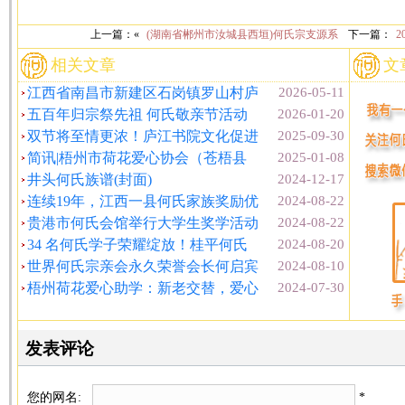
上一篇：«
(湖南省郴州市汝城县西垣)何氏宗支源系
下一篇：
相关文章
文
江西省南昌市新建区石岗镇罗山村庐
2026-05-11
五百年归宗祭先祖 何氏敬亲节活动
2026-01-20
双节将至情更浓！庐江书院文化促进
2025-09-30
简讯|梧州市荷花爱心协会（苍梧县
2025-01-08
井头何氏族谱(封面)
2024-12-17
连续19年，江西一县何氏家族奖励优
2024-08-22
贵港市何氏会馆举行大学生奖学活动
2024-08-22
34 名何氏学子荣耀绽放！桂平何氏
2024-08-20
世界何氏宗亲会永久荣誉会长何启宾
2024-08-10
梧州荷花爱心助学：新老交替，爱心
2024-07-30
发表评论
您的网名:
*