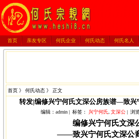
首页
亲友专区
何氏企业
何氏动态
何氏名人
首页
》
何氏动态
》 正文
转发|编修兴宁何氏文深公房族谱—致
编辑：admin | 标签：
兴宁何氏
,
文深公
| 浏览
编修兴宁何氏文深
——致兴宁何氏文深公