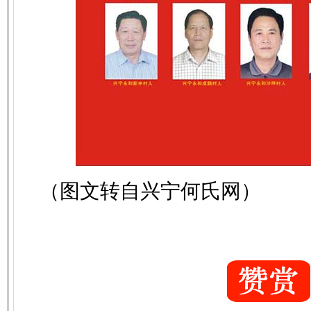
（图文转自兴宁何氏网）