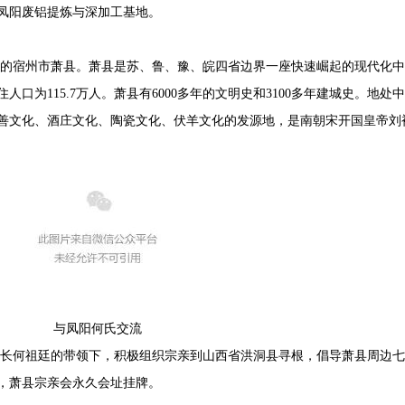
凤阳废铝提炼与深加工基地。
部的宿州市萧县。萧县是苏、鲁、豫、皖四省边界一座快速崛起的现代化中
口为115.7万人。萧县有6000多年的文明史和3100多年建城史。地处
善文化、酒庄文化、陶瓷文化、伏羊文化的发源地，是南朝宋开国皇帝刘
与凤阳何氏交流
会长何祖廷的带领下，积极组织宗亲到山西省洪洞县寻根，倡导萧县周边七
日，萧县宗亲会永久会址挂牌。