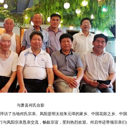
与萧县何氏合影
，拜访了当地何氏宗亲。凤阳是明太祖朱元璋的家乡、中国花鼓之乡、中国
行与凤阳宗亲恳亲交流，畅叙宗谊，受到热烈欢迎。何启华还带领宗亲们