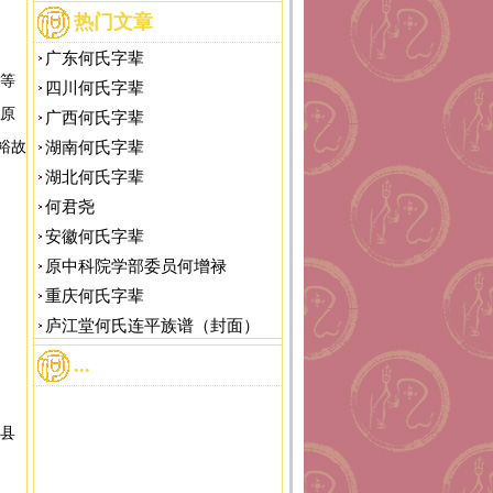
热门文章
广东何氏字辈
等
四川何氏字辈
中原
广西何氏字辈
裕故
湖南何氏字辈
湖北何氏字辈
何君尧
安徽何氏字辈
原中科院学部委员何增禄
重庆何氏字辈
庐江堂何氏连平族谱（封面）
...
县