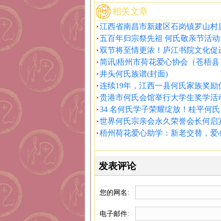
相关文章
江西省南昌市新建区石岗镇罗山村
五百年归宗祭先祖 何氏敬亲节活动
双节将至情更浓！庐江书院文化促
简讯|梧州市荷花爱心协会（苍梧县
井头何氏族谱(封面)
连续19年，江西一县何氏家族奖励
贵港市何氏会馆举行大学生奖学活
34 名何氏学子荣耀绽放！桂平何氏
世界何氏宗亲会永久荣誉会长何启
梧州荷花爱心助学：新老交替，爱
发表评论
您的网名:
电子邮件: