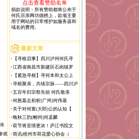
点击查看赞助名单
捐款说明：所有赞助都将公布于
何氏宗亲网功德榜上，款项主要
用于网站的日常维护如服务器和
域名的费用。
最新文章
【寻根启事】四川泸州何氏寻
江西省南昌市新建区石岗镇罗
【紧急寻根】寻何本和太公上
寻根聚亲，共续宗脉——四川泸
五百年归宗祭先祖 何氏敬亲
何邕墓志初析[广州]何伟基
关于对何亶(大郎)公的认知【
晚秋三韵[郴州]何孟麟
改
双节将至情更浓！庐江书院文
参观
简讯|梧州市荷花爱心协会（