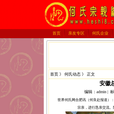
首页
亲友专区
何氏企业
首页
》
何氏动态
》 正文
安徽
编辑：admin |
世界何氏网合肥讯（何良赴报道）：
宗亲，进行恳亲交流。